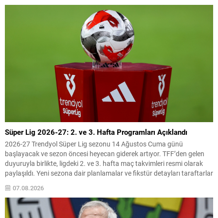
transfer stratejilerini belirleyerek sezon...
Süper Lig 2026-27: 2. ve 3. Hafta Programları Açıklandı
2026-27 Trendyol Süper Lig sezonu 14 Ağustos Cuma günü
başlayacak ve sezon öncesi heyecan giderek artıyor. TFF’den gelen
duyuruyla birlikte, ligdeki 2. ve 3. hafta maç takvimleri resmi olarak
paylaşıldı. Yeni sezona dair planlamalar ve fikstür detayları taraftarlar
ve kulüpler tarafından yakından takip ediliyor. Aşağıda TFF’nin
07.08.2026
açıkladığı 2. ve 3....