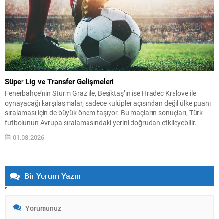
Süper Lig ve Transfer Gelişmeleri
Fenerbahçe’nin Sturm Graz ile, Beşiktaş’ın ise Hradec Kralove ile
oynayacağı karşılaşmalar, sadece kulüpler açısından değil ülke puanı
sıralaması için de büyük önem taşıyor. Bu maçların sonuçları, Türk
futbolunun Avrupa sıralamasındaki yerini doğrudan etkileyebilir.
Türkiye Futbol Federasyonu, Süper Lig’de çipli top teknolojisine
01.08.2026
geçme kararı aldı. Sistem yüksek maliyetli olduğundan, uygulama
için...
Bir Yorum Yazın