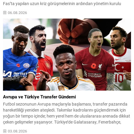
Fas’ta yapılan uzun kriz görüşmelerinin ardından yönetim kurulu
Infantino’ya tam destek verdiğini açıkladı. Sızdırılan plan detayları ve
06.08.2026
ulusal federasyonlara verilen teşvik tekliflerinin ortaya çıkışı, yoğun
eleştirilere...
Avrupa ve Türkiye Transfer Gündemi
Futbol sezonunun Avrupa maçlarıyla başlaması, transfer pazarında
hareketliliği yeniden ateşledi. Takımlar kadrolarını güçlendirmek için
yoğun bir tempo içinde; hem yerel hem de uluslararası arenada dikkat
çeken gelişmeler yaşanıyor. Türkiye’de Galatasaray, Fenerbahçe,
Beşiktaş ve Trabzonspor gibi büyük kulüpler transfer çalışmalarıyla
03.08.2026
taraftar beklentilerini karşılamaya çalışırken; Avrupa kulüpleri de