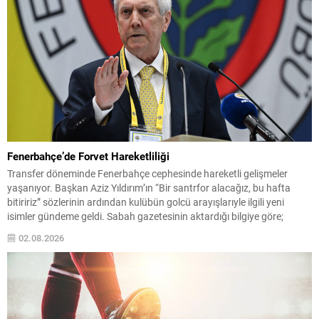
Fenerbahçe’de Forvet Hareketliliği
Transfer döneminde Fenerbahçe cephesinde hareketli gelişmeler
yaşanıyor. Başkan Aziz Yıldırım’ın “Bir santrfor alacağız, bu hafta
bitiririz” sözlerinin ardından kulübün golcü arayışlarıyle ilgili yeni
isimler gündeme geldi. Sabah gazetesinin aktardığı bilgiye göre;
Başkan Yıldırım’ın işaret ettiği isimlerden biri Serhou Guirassy. Gineli
02.08.2026
forvet için Borussia Dortmund ile görüşmelerin sürdüğü, bonservis
bedelinin 30...