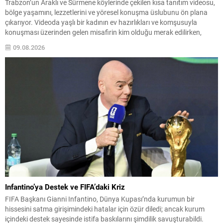
Trabzon’un Araklı ve Sürmene köylerinde çekilen kısa tanıtım videosu,
bölge yaşamını, lezzetlerini ve yöresel konuşma üslubunu ön plana
çıkarıyor. Videoda yaşlı bir kadının ev hazırlıkları ve komşusuyla
konuşması üzerinden gelen misafirin kim olduğu merak edilirken,
anlatım doğal bir sıcaklık taşıyor. Evde sofrayı kuran kadın, telaşlı bir
09.08.2026
şekilde “Tutma beni, işim...
Infantino’ya Destek ve FIFA’daki Kriz
FIFA Başkanı Gianni Infantino, Dünya Kupası’nda kurumun bir
hissesini satma girişimindeki hatalar için özür diledi; ancak kurum
içindeki destek sayesinde istifa baskılarını şimdilik savuşturabildi.