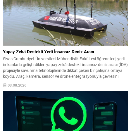
Yapay Zekâ Destekli Yerli İnsansız Deniz Aracı
Sivas Cumhuriyet Üniversitesi Mühendislik Fakültesi öğrencileri, yerli
imkanlarla geliştirdikleri yapay zekâ destekli insansız deniz aracı (İDA)
projesiyle savunma teknolojilerinde dikkat çeken bir çalışma ortaya
koydu. Araç; kamera, sensör ve drone entegrasyonuyla çevresini
analiz edip otonom görevler gerçekleştirebiliyor. Geliştirilen sistem,
03.08.2026
deniz üzerinde bağımsız hareket edebilmenin ötesinde; hava, kara ve
deniz unsurlarını...