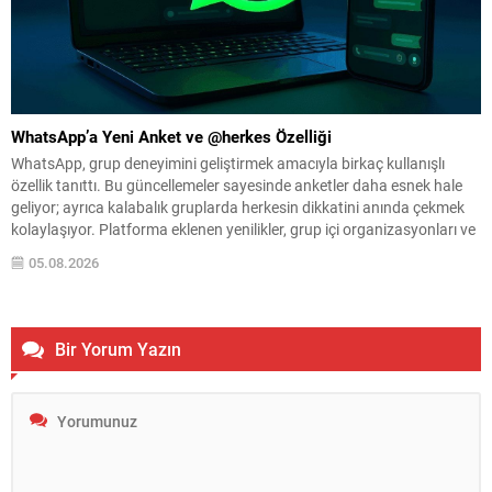
WhatsApp’a Yeni Anket ve @herkes Özelliği
WhatsApp, grup deneyimini geliştirmek amacıyla birkaç kullanışlı
özellik tanıttı. Bu güncellemeler sayesinde anketler daha esnek hale
geliyor; ayrıca kalabalık gruplarda herkesin dikkatini anında çekmek
kolaylaşıyor. Platforma eklenen yenilikler, grup içi organizasyonları ve
duyuruları yönetmeyi daha pratik bir hâle getiriyor. Aşağıda öne çıkan
05.08.2026
değişiklikler ve kullanım notları özetlenmiştir. Anketlerde esneklik ve...
Bir Yorum Yazın