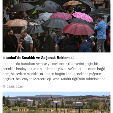
İstanbul’da Sıcaklık ve Sağanak Beklentisi
İstanbul’da bunaltan nem ve yüksek sıcaklıklar yerini geçici bir
serinliğe bırakıyor. Gece saatlerinde yüzde 95’in üstüne çıkan bağıl
nem, hissedilen sıcaklığı artırırken bugün kent genelinde yağmur
geçişleri bekleniyor. Meteoroloji Genel Müdürlüğü’nün tahminlerine
göre Marmara Bölgesi’nin kuzeyi ile Karadeniz kıyıları boyunca yerel
08.08.2026
sağanak ve gök gürültülü yağışlar etkili olacak. Akdeniz’in Toroslar...