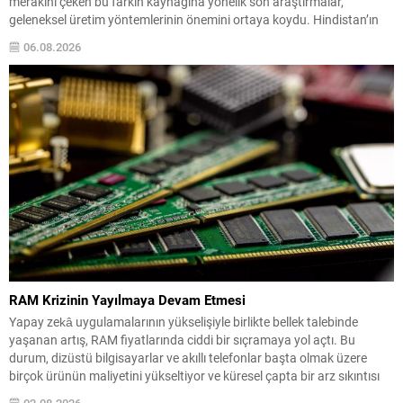
merakını çeken bu farkın kaynağına yönelik son araştırmalar,
geleneksel üretim yöntemlerinin önemini ortaya koydu. Hindistan’ın
orta kesiminden Agaria ustalarının kuşaktan kuşağa aktardığı demir
06.08.2026
işleme teknikleri incelendiğinde, metalin yüzeyinde kendiliğinden
oluşan koruyucu bir...
RAM Krizinin Yayılmaya Devam Etmesi
Yapay zekâ uygulamalarının yükselişiyle birlikte bellek talebinde
yaşanan artış, RAM fiyatlarında ciddi bir sıçramaya yol açtı. Bu
durum, dizüstü bilgisayarlar ve akıllı telefonlar başta olmak üzere
birçok ürünün maliyetini yükseltiyor ve küresel çapta bir arz sıkıntısı
riski doğuruyor. Samsung Finans Direktörü’nün işaret ettiği üzere,
02.08.2026