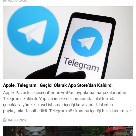
mikroçip tedarikindeki darboğazın 2027’de derinleşmesi ve...
Apple, Telegram’ı Geçici Olarak App Store’dan Kaldırdı
Apple, Pazartesi gecesi iPhone ve iPad uygulama mağazalarından
Telegram’ı kaldırdı. Yapılan inceleme sonucunda, platformda
çocuklara yönelik cinsel istismar içeriği kurallarını ihlal eden
paylaşımlar tespit edildi. Telegram söz konusu içeriği hızla kaldırdı ve
paylaşımı yapan kullanıcıyı engelledi; bu adımların ardından uygulama
04.08.2026
yeniden App Store’da yer aldı. Apple’ın İncelemesi ve Telegram’ın
Yanıtı...