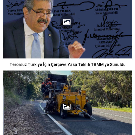
Terörsüz Türkiye İçin Çerçeve Yasa Teklifi TBMM’ye Sunuldu