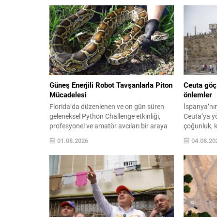
Güneş Enerjili Robot Tavşanlarla Piton
Ceuta göç
Mücadelesi
önlemler
Florida’da düzenlenen ve on gün süren
İspanya’nın
geleneksel Python Challenge etkinliği,
Ceuta’ya y
profesyonel ve amatör avcıları bir araya
çoğunluk, k
getirerek bölgedeki istilacı Birmanya
gönderildi.
01.08.2026
04.08.20
pitonlarını azaltmayı hedefliyor. Yılanların
erişim sağ
saklanma yetenekleri ve geniş yayılımı,
dolaşım ha
yetkilileri daha yenilikçi çözümler
vurguladı. 
aramaya yönlendirdi. Bu amaçla Güney
geçişlerin 
Florida Su Yönetim Bölgesi ile Florida
karaya yer
Üniversitesi araştırmacıları, güneş
belirtti. Ay
enerjisiyle çalışan robot...
muamelesin
kararıyla u