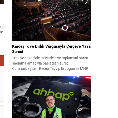
2024 yerel seçimleri ve 4-5 Kasım 2023’teki CHP
38. Olağan Kurultayı sürecine ilişkin iddiaları
kapsıyor. Daha önce Antalya ve İstanbul...
öre
ve
ğü
Kardeşlik ve Birlik Vurgusuyla Çerçeve Yasa
Süreci
r
Türkiye’de terörle mücadele ve toplumsal barışı
sağlama amacıyla başlatılan süreç,
Cumhurbaşkanı Recep Tayyip Erdoğan ile MHP
Lideri Devlet Bahçeli’nin ortak girişimleriyle yeni
bir döneme girdi. Yaklaşık iki yıldır devam eden
çalışmaların ardından şimdi sürecin yasal zemini,
12 maddelik bir çerçeve yasa ile şekillendiriliyor.
Bugün komisyonda görüşülecek olan bu yasa
taslağı,...