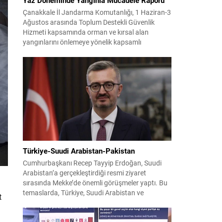
Çanakkale İl Jandarma Komutanlığı, 1 Haziran-3
Ağustos arasında Toplum Destekli Güvenlik
Hizmeti kapsamında orman ve kırsal alan
yangınlarını önlemeye yönelik kapsamlı
bilgilendirme çalışmaları yürüttü. On iki ilçede
görev yapan 178 tim ve 742 personel, sahada
aktif olarak halkı bilinçlendirdi ve denetim
faaliyetleri gerçekleştirdi. Faaliyetler esnasında
bin 315 biçerdöver ve balya...
Türkiye-Suudi Arabistan-Pakistan
Cumhurbaşkanı Recep Tayyip Erdoğan, Suudi
Arabistan’a gerçekleştirdiği resmi ziyaret
sırasında Mekke’de önemli görüşmeler yaptı. Bu
temaslarda, Türkiye, Suudi Arabistan ve
t
Pakistan arasında savunma alanında yeni bir iş
birliği çerçevesi oluşturuldu. Ziyaretin en somut