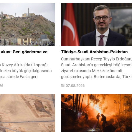
 akını: Geri gönderme ve
Türkiye-Suudi Arabistan-Pakistan
Cumhurbaşkanı Recep Tayyip Erdoğan
 Kuzey Afrika’daki toprağı
Suudi Arabistan’a gerçekleştirdiği resm
önelen büyük göç dalgasında
ziyaret sırasında Mekke’de önemli
ısa sürede Fas’a geri
görüşmeler yaptı. Bu temaslarda, Türki
 Yetkililer, buradan Avrupa’ya
Suudi Arabistan ve Pakistan arasında
26
07.08.2026
lanmasının otomatik serbest
savunma alanında yeni bir iş birliği
kkı oluşturmayacağını
çerçevesi oluşturuldu. Ziyaretin en som
İspanya Dışişleri, düzensiz
çıktısı, üç ülkenin imza attığı Mekke Ort
ülke içinde kalma veya ana
Savunma Anlaşması oldu. Anlaşma;
leşme hakkı doğurmadığını
ortak güvenlik yaklaşımıyla bölgesel
rıca deniz yoluyla gelenlerin
barış, istikrar...
e ilişkin Yüksek Mahkeme
ygulama...