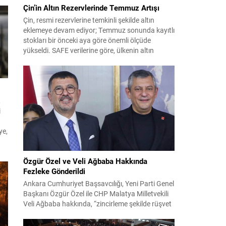
Çin’in Altın Rezervlerinde Temmuz Artışı
Çin, resmi rezervlerine temkinli şekilde altın
eklemeye devam ediyor; Temmuz sonunda kayıtlı
stokları bir önceki aya göre önemli ölçüde
yükseldi. SAFE verilerine göre, ülkenin altın
rezervleri Temmuz’da 640 bin ons artış
göstererek 76.080.000 ons seviyesine ulaştı. Bu
artış, Çin’in aylık alımlarında yıl içinde dikkat
çeken bir yükselişi temsil ediyor. Temmuz...
,
i
ye,
Özgür Özel ve Veli Ağbaba Hakkında
ut
Fezleke Gönderildi
ak
Ankara Cumhuriyet Başsavcılığı, Yeni Parti Genel
Başkanı Özgür Özel ile CHP Malatya Milletvekili
Veli Ağbaba hakkında, “zincirleme şekilde rüşvet
almak” suçlamasıyla düzenlenen fezlekeleri
Adalet Bakanlığı’na sevk etti. Fezlekeler, 31 Mart