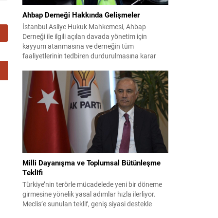
Ahbap Derneği Hakkında Gelişmeler
İstanbul Asliye Hukuk Mahkemesi, Ahbap
Derneği ile ilgili açılan davada yönetim için
kayyum atanmasına ve derneğin tüm
faaliyetlerinin tedbiren durdurulmasına karar
verdi. Daha önce mali denetim amaçlı kayyum
kararı verilmiş olup son adım doğrudan yönetime
ilişkin bir tedbir niteliği taşıyor. İstanbul Emniyet
Müdürlüğü Mali Suçlarla Mücadele Şube
Müdürlüğü ve İstanbul...
Milli Dayanışma ve Toplumsal Bütünleşme
Teklifi
Türkiye’nin terörle mücadelede yeni bir döneme
girmesine yönelik yasal adımlar hızla ilerliyor.
Meclis’e sunulan teklif, geniş siyasi destekle
birlikte toplumsal barış ve güvenliği