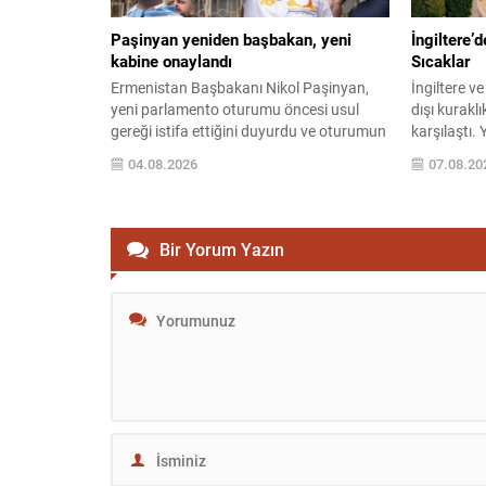
Paşinyan yeniden başbakan, yeni
İngiltere’d
kabine onaylandı
Sıcaklar
Ermenistan Başbakanı Nikol Paşinyan,
İngiltere v
yeni parlamento oturumu öncesi usul
dışı kuraklı
gereği istifa ettiğini duyurdu ve oturumun
karşılaştı.
ardından tekrar başbakanlık görevine
başlarken,
04.08.2026
07.08.20
atandı. Cumhurbaşkanı Vahagn
kıtlığı risk
Haçaturyan da Paşinyan’ın sunduğu
Office veril
kabineyi onayladı. Yeni dönemde birçok
Temmuz boy
bakan görevlerini korurken, Yüksek
yalnızca 6,
Bir Yorum Yazın
Teknoloji Sanayi Bakanlığı’nda değişiklik
değer uzun
yapıldı: Mkhitar Hayrapetyan’ın yerine
yaklaşık %1
Davit Tadevosyan atandı. Dışişleri Bakanı
Ararat Mirzoyan,...