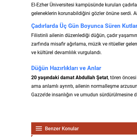
El-Ezher Üniversitesi kampüsünde kurulan çadırla
geleneklerin korunabildiğini gözler önüne serdi. Aile
Çadırlarda Üç Gün Boyunca Süren Kutl
Filistinli ailenin düzenlediği düğün, çadır yaşam
zarfında misafir ağırlama, müzik ve ritüeller gel
ve kültürel devamlılık vurgulandı.
Düğün Hazırlıkları ve Anlar
20 yaşındaki damat Abdullah Şetat
, tören önces
ama anlamlı ayrıntı, ailenin normalleşme arzusu
Gazze’de insanlığın ve umudun sürdürülmesine dair
Benzer Konular