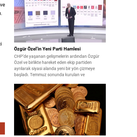
çıktısı, üç ülkenin imza attığı Mekke Ortak
 ve
Savunma Anlaşması oldu. Anlaşma; ortak
güvenlik yaklaşımıyla bölgesel barış, istikrar...
ı.
i
Özgür Özel’in Yeni Parti Hamlesi
CHP’de yaşanan gelişmelerin ardından Özgür
Özel ve birlikte hareket eden ekip partiden
ayrılarak siyasi alanda yeni bir yön çizmeye
başladı. Temmuz sonunda kurulan ve
kamuoyunda “Yeni Parti” olarak anılan oluşum,
kısa sürede muhalif medyanın gündemine girdi.
Kuruluşun hemen ardından bazı anket sonuçları
kamuoyuna yansıyınca, partinin tabanda karşılık
bulduğu iddiaları gündemi...