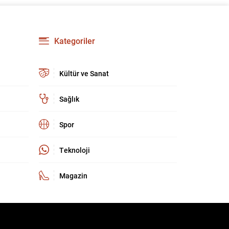
güçlendirmeyi amaçlıyor. AK Parti Genel
Başkanvekili Efkan Ala, teklifin 360’a yakın
milletvekilinin imzasıyla TBMM Başkanlığı’na
verildiğini belirterek, hem siyasi hem de
Kategoriler
toplumsal düzeyde önemli bir destek
bulunduğunu...
Kültür ve Sanat
Sağlık
Spor
Teknoloji
Magazin