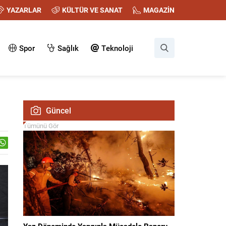
YAZARLAR
KÜLTÜR VE SANAT
MAGAZİN
Spor
Sağlık
Teknoloji
Güncel
Tümünü Gör
Yaz Döneminde Yangınla Mücadele Raporu