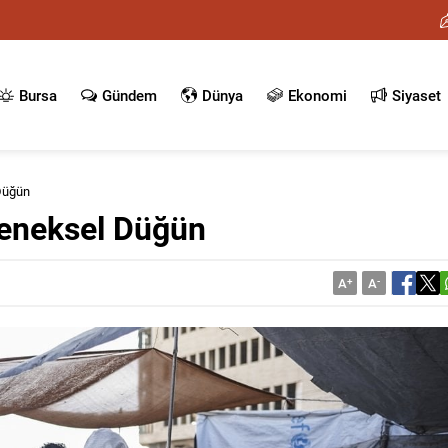
Bursa
Gündem
Dünya
Ekonomi
Siyaset
Düğün
leneksel Düğün
A
+
A
-