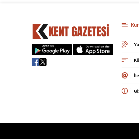
Kur
Ya
Kü
İl
Gi