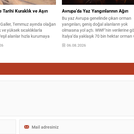
e Tarihi Kuraklık ve Aşırı
Avrupa’da Yaz Yangınlarının Ağırı
Bu yaz Avrupa genelinde çıkan orman
e Galler, Temmuz ayında olağan
yangınları, geniş doğal alanların yok
k ve yüksek sıcaklıklarla
olmasına yol açtı. WWF’nin verilerine g
 Yeşil alanlar hızla kurumaya
İtalya’da yaklaşık 70 bin hektar orman 
 toplum ve doğal yaşam su
doğal alan kül oldu; bu kaybın büyüklü
26
06.08.2026
leriyle karşı karşıya kaldı. Met
yaklaşık 100 bin futbol sahasına denk
erine göre İngiltere genelinde
gösteriliyor. Yangınların üçte birinden
unca ölçülen yağış miktarı
fazlası koruma altındaki bölgelere zara
5 milimetreye ulaşırken, bu
verirken, son 20 yılda...
 dönem ortalamasının
0’una denk...