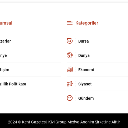
umsal
Kategoriler
zarlar
Bursa
nye
Dünya
etişim
Ekonomi
zlilik Politikası
Siyaset
Gündem
2024 © Kent Gazetesi, Kivi Group Medya Anonim Şirketi'ne Aittir