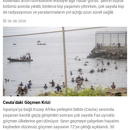
kullanılan atom bombasının etkisiyle ağır hasar gördü. Şehrin büyük
bölümü anında yıkıldı; binlerce kişi yaşamını yitirirken, çok sayıda kişi
de radyasyonun ve yaralanmaların yol açtığı uzun süreli sağlık
sorunlarıyla karşılaştı. Üç gün sonra, 9 Ağustos’ta Nagazaki aynı
06.08.2026
kaderi paylaştı: ikinci...
Ceuta’daki Göçmen Krizi
İspanya’ya bağlı Kuzey Afrika yerleşimi Sebte (Ceuta) sınırında
yaşanan kaotik geçiş girişimleri sonrası çok sayıda Fas uyruklu
göçmen ülkelerine geri dönüyor. Sınırı geçmeye çalışırken hayatını
kaybeden düzensiz göçmen sayısının 72’ye çıktığı açıklandı. 30