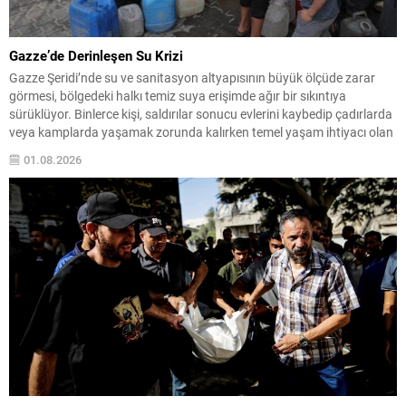
Gazze’de Derinleşen Su Krizi
Gazze Şeridi’nde su ve sanitasyon altyapısının büyük ölçüde zarar
görmesi, bölgedeki halkı temiz suya erişimde ağır bir sıkıntıya
sürüklüyor. Binlerce kişi, saldırılar sonucu evlerini kaybedip çadırlarda
veya kamplarda yaşamak zorunda kalırken temel yaşam ihtiyacı olan
suya ulaşabilmek için sürekli çaba harcıyor. Su dağıtımları sınırlı ve
01.08.2026
düzensiz olduğundan aileler süregelen belirsizlikle...