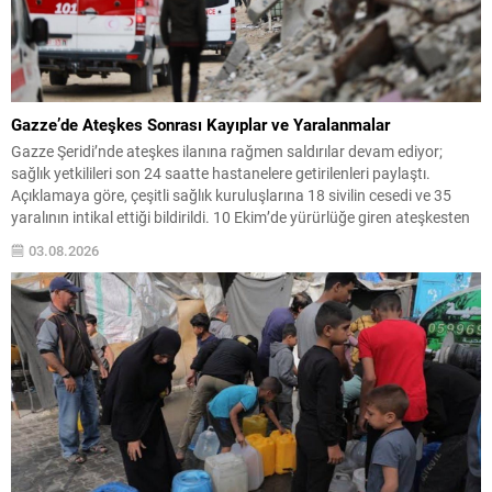
Gazze’de Ateşkes Sonrası Kayıplar ve Yaralanmalar
Gazze Şeridi’nde ateşkes ilanına rağmen saldırılar devam ediyor;
sağlık yetkilileri son 24 saatte hastanelere getirilenleri paylaştı.
Açıklamaya göre, çeşitli sağlık kuruluşlarına 18 sivilin cesedi ve 35
yaralının intikal ettiği bildirildi. 10 Ekim’de yürürlüğe giren ateşkesten
bu yana kayıplar ve yaralanmalarda ciddi artışlar gözlemleniyor.
03.08.2026
Resmi verilere göre ateşkesin başladığı tarihten itibaren...