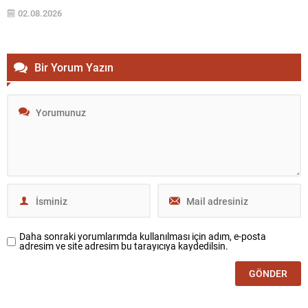
Temmuz’dan itibaren kentten ayrıldığı tahmin edilen düzensiz
02.08.2026
göçmen sayısının yaklaşık 73 bin 500 civarında olduğu bildirildi; bu...
Bir Yorum Yazın
Daha sonraki yorumlarımda kullanılması için adım, e-posta
adresim ve site adresim bu tarayıcıya kaydedilsin.