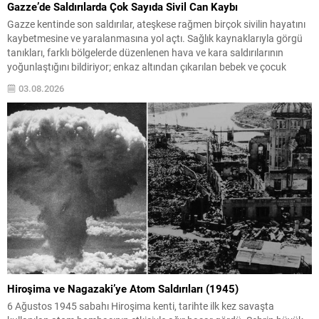
Gazze’de Saldırılarda Çok Sayıda Sivil Can Kaybı
Gazze kentinde son saldırılar, ateşkese rağmen birçok sivilin hayatını
kaybetmesine ve yaralanmasına yol açtı. Sağlık kaynaklarıyla görgü
tanıkları, farklı bölgelerde düzenlenen hava ve kara saldırılarının
yoğunlaştığını bildiriyor; enkaz altından çıkarılan bebek ve çocuk
görüntüleri bölgedeki insani krizin derinliğini gözler önüne seriyor.
03.08.2026
Hastanelerde düzenlenen cenaze törenleri ve hasta-sivil kayıtları, ölü
sayısının...
Hiroşima ve Nagazaki’ye Atom Saldırıları (1945)
6 Ağustos 1945 sabahı Hiroşima kenti, tarihte ilk kez savaşta