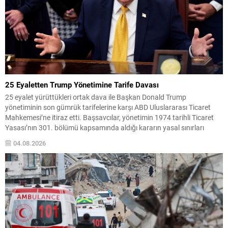
25 Eyaletten Trump Yönetimine Tarife Davası
25 eyalet yürüttükleri ortak dava ile Başkan Donald Trump
yönetiminin son gümrük tarifelerine karşı ABD Uluslararası Ticaret
Mahkemesi’ne itiraz etti. Başsavcılar, yönetimin 1974 tarihli Ticaret
Yasası’nın 301. bölümü kapsamında aldığı kararın yasal sınırları
aştığını ve İdari Usul Yasası’nı ihlal ettiğini savundu. Dava metninde,
04.08.2026
getirilen tarifelerin iddia edilen zorla çalıştırma uygulamalarını...