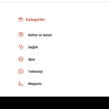
geçirilme aşamasına yaklaştığını belirtti ve
bölgedeki uzun süreli yaraların kapanacağına
dair umutlu mesajlar verdi. Gürlek, “Bölge
insanımızın 40 yılı aşkın süredir kanayan yarası
Kategoriler
olan bu tehlikeden, devletimizin kalkınması ve
huzuru için kurtulma vaktine...
Kültür ve Sanat
Sağlık
Spor
Teknoloji
Magazin