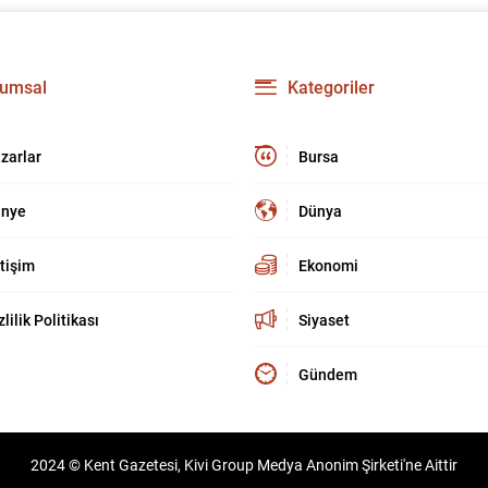
umsal
Kategoriler
zarlar
Bursa
nye
Dünya
etişim
Ekonomi
zlilik Politikası
Siyaset
Gündem
2024 © Kent Gazetesi, Kivi Group Medya Anonim Şirketi'ne Aittir