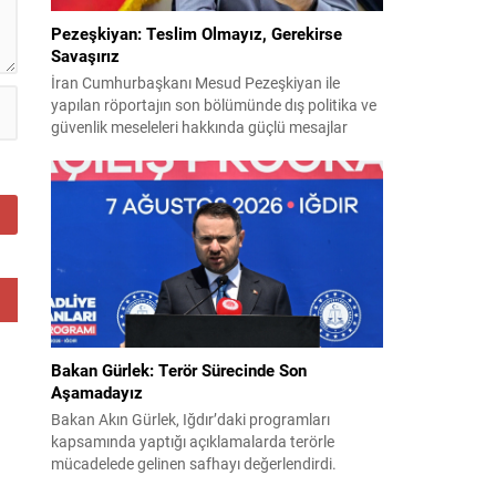
Pezeşkiyan: Teslim Olmayız, Gerekirse
Savaşırız
İran Cumhurbaşkanı Mesud Pezeşkiyan ile
yapılan röportajın son bölümünde dış politika ve
güvenlik meseleleri hakkında güçlü mesajlar
verildi. Pezeşkiyan, ülkesi için hem diplomasi
hem de savunmaya hazır olduklarını vurguladı ve
uygulamaya konulamayan 14 Haziran
mutabakat zaptına ilişkin görüşlerini paylaştı.
“Mutabakat zaptını savunacağız; geri adım
atmayız” Pezeşkiyan, varılan anlaşmanın
savunulacağını belirterek,...
Bakan Gürlek: Terör Sürecinde Son
Aşamadayız
Bakan Akın Gürlek, Iğdır’daki programları
kapsamında yaptığı açıklamalarda terörle
mücadelede gelinen safhayı değerlendirdi.
Provokasyonlara rağmen, sürecin fiiliyata