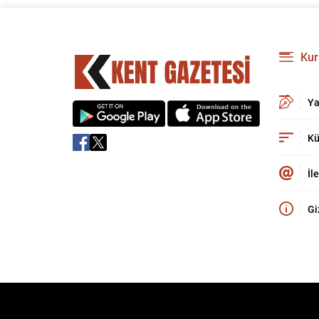
Kur
Ya
Kü
İl
Gi