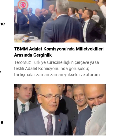
korsanlıkla suçladı. WAM ajansının aktardığı ilk
açıklamada, ADNOC’a ait bir geminin sabah
saatlerinde hedef alındığı belirtildi; ilerleyen
dakikalarda ise BAE...
rme
TBMM Adalet Komisyonu’nda Milletvekilleri
Arasında Gerginlik
Terörsüz Türkiye sürecine ilişkin çerçeve yasa
teklifi Adalet Komisyonu’nda görüşüldü;
e
tartışmalar zaman zaman yükseldi ve oturum
kısa süreliğine kesintiye uğradı. Komisyon
çalışmalarında kimi milletvekilleri arasında sözlü
gerilim yaşandı, daha sonra fiziksel arbede çıktı.
Görüşme sırasında İyi Parti ile MHP milletvekilleri
arasında söz düellosu başladı; taraflar birbirlerini
sert ifadelerle eleştirdi. Tartışma...
e