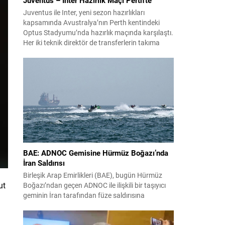
Juventus ile Inter, yeni sezon hazırlıkları
kapsamında Avustralya’nın Perth kentindeki
Optus Stadyumu’nda hazırlık maçında karşılaştı.
Her iki teknik direktör de transferlerin takıma
uyumunu ve oyuncuların fiziksel durumunu
değerlendirmek için bu mücadeleyi kritik bir
prova olarak kullandı. Karşılaşmada iki Türk
futbolcu sahada yer aldı: Juventus’ta Kenan
Yıldız ilk 11’de görev alırken,...
BAE: ADNOC Gemisine Hürmüz Boğazı’nda
İran Saldırısı
Birleşik Arap Emirlikleri (BAE), bugün Hürmüz
ut
Boğazı’ndan geçen ADNOC ile ilişkili bir taşıyıcı
geminin İran tarafından füze saldırısına
uğradığını duyurdu. Yetkililer olayın kontrol altına
alındığını bildirirken saldırıyı kınadı ve Tahran’ı