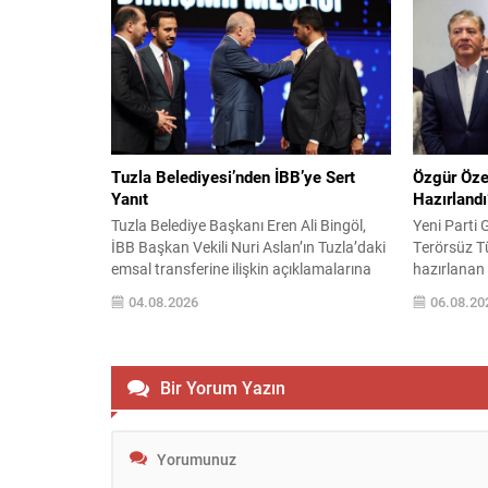
Mutlu Kerimoğlu’nun kokain testi pozitif
plan ve pro
çıktı. Ayrıca soruşturma dahilinde, tutuklu
müdürü ile 
Belediye Başkanı Erdal Beşikçioğlu’nun
personeli y
da esrar testinin pozitif olduğuna dair
iddialarına
sonuçlar elde...
izni...
Tuzla Belediyesi’nden İBB’ye Sert
Özgür Öze
Yanıt
Hazırlandı
Tuzla Belediye Başkanı Eren Ali Bingöl,
Yeni Parti 
İBB Başkan Vekili Nuri Aslan’ın Tuzla’daki
Terörsüz Tü
emsal transferine ilişkin açıklamalarına
hazırlanan 
yazılı bir metinle karşılık verdi. Bingöl,
paylaştı. T
04.08.2026
06.08.20
konunun siyasi polemik değil; yaklaşık 50
eleştirileri
bin kişinin konut, aile ve gelecek meselesi
metnin acel
olduğunu vurguladı. Başkan Bingöl,
savundu. Te
2019-2024 dönemine ilişkin usulsüzlük
Toplumsal
Bir Yorum Yazın
iddiaları, eksik belgeler ve mükerrer emsal
Güçlendiril
aktarımlarına...
adıyla TBM
yaklaşık 360