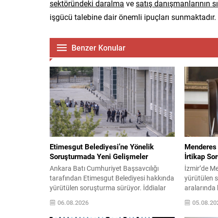
sektöründeki daralma
ve
satış danışmanlarının s
işgücü talebine dair önemli ipuçları sunmaktadır.
Benzer Konular
Etimesgut Belediyesi’ne Yönelik
Menderes 
Soruşturmada Yeni Gelişmeler
İrtikap So
Ankara Batı Cumhuriyet Başsavcılığı
İzmir’de Me
tarafından Etimesgut Belediyesi hakkında
yürütülen 
yürütülen soruşturma sürüyor. İddialar
aralarında 
kapsamında alınan kan ve idrar örnekleri
de bulunduğ
06.08.2026
05.08.20
sonucu, tutuklu belediye başkan
Gözaltına 
yardımcısı ve FADO adlı işletmenin sahibi
yardımcılar