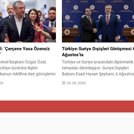
je müdürü, yapı kontrol
Komisyonu, çalışmalarını tamamlayar
bazı meclis üyeleri ve belediye
ortak raporunu yayımladı; komisyonun
er alıyor. Soruşturma
öngördüğü çerçeve yasa, Meclis tatile
 göre belediyede, yapı kullanım
girmeden yasalaştırılmak üzere
hızlandırılıyor. Hazırlıkların devam ettiği
süreçte,...
l: ‘Çerçeve Yasa Özensiz
Türkiye-Suriye Dışişleri Görüşmesi 
’
Ağustos’ta
Genel Başkanı Özgür Özel,
Türkiye ve Suriye arasındaki diplomatik
rkiye sürecine ilişkin
temaslar derinleşiyor. Suriye Dışişleri
kanun teklifine dair görüşlerini
Bakanı Esad Hasan Şeybani, 6 Ağusto
BMM’ye sunulan tasarıyla ilgili
tarihinde Türkiye’ye çalışma ziyareti
26
05.08.2026
ni açık biçimde dile getiren Özel,
gerçekleştirecek; iki ülke arasında
eyle ve eksik hazırlandığını
güvenlik, istikrar ve yeniden yapılandır
klif, “Milli Dayanışma ve
konularında görüş alışverişi yapılması
 Bütünleşmenin
bekleniyor. Görüşmelerde, son dönemd
mesine Dair Kanun Teklifi”
ekonomi, güvenlik ve toplumsal uzlaşı
M Başkanlığına sunuldu ve
alanlarında sağlanan ilerlemenin
 milletvekilinin...
sürdürülebilir hale getirilmesi
amaçlanıyor. Türkiye ile...