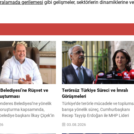
ıralamada gerilemesi
gibi gelişmeler, sektörlerin dinamiklerine ve
Belediyesi’ne Rüşvet ve
Terörsüz Türkiye Süreci ve İmralı
ruşturması
Görüşmeleri
nderes Belediyesi’ne yönelik
Türkiye’de terörle mücadele ve toplums
soruşturma kapsamında,
barışa yönelik süreç, Cumhurbaşkanı
belediye başkanı İlkay Çiçek’in
Recep Tayyip Erdoğan ile MHP Lideri
u 15 kişi gözaltına alındı.
Devlet Bahçeli’nin ortak çabalarıyla yen
26
03.08.2026
alınanlar arasında başkan
bir evreye girdi. TBMM’de kurulan Milli
ı, imar ve şehircilik müdürü,
Dayanışma, Kardeşlik ve Demokrasi