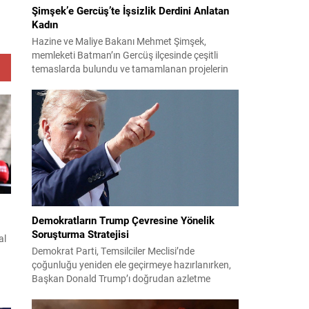
Şimşek’e Gercüş’te İşsizlik Derdini Anlatan
Kadın
Hazine ve Maliye Bakanı Mehmet Şimşek,
memleketi Batman’ın Gercüş ilçesinde çeşitli
temaslarda bulundu ve tamamlanan projelerin
açılış törenlerine katıldı. Ziyareti sırasında, bölge
sakinleriyle sohbet ettiği esnada bir yaşlı kadının
çocuklarının işsizliğine dair yakınmasını dinledi.
Kadının dertlerini Kürtçe olarak doğrudan Bakan
Şimşek’e aktarması, orada bulunanların ilgisini
çekti. Şimşek ise samimi bir...
Demokratların Trump Çevresine Yönelik
Soruşturma Stratejisi
al
Demokrat Parti, Temsilciler Meclisi’nde
çoğunluğu yeniden ele geçirmeye hazırlanırken,
Başkan Donald Trump’ı doğrudan azletme
i
yoluna gitmek yerine, onun siyasi ve ticari ağını
hedef alan kapsamlı soruşturmalar yürütmeyi