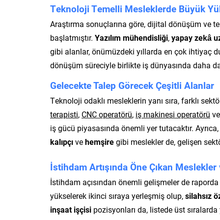
Teknoloji Temelli Mesleklerde Büyük Yü
Araştırma sonuçlarına göre, dijital dönüşüm ve te
başlatmıştır.
Yazılım mühendisliği
,
yapay zekâ u
gibi alanlar, önümüzdeki yıllarda en çok ihtiyaç d
dönüşüm süreciyle birlikte iş dünyasında daha da
Gelecekte Talep Görecek Çeşitli Alanlar
Teknoloji odaklı mesleklerin yanı sıra, farklı sekt
terapisti
,
CNC operatörü
,
iş makinesi operatörü
v
iş gücü piyasasında önemli yer tutacaktır. Ayrıca
kalıpçı
ve
hemşire
gibi meslekler de, gelişen sekt
İstihdam Artışında Öne Çıkan Meslekler v
İstihdam açısından önemli gelişmeler de raporda y
yükselerek ikinci sıraya yerleşmiş olup,
silahsız ö
inşaat işçisi
pozisyonları da, listede üst sıralard