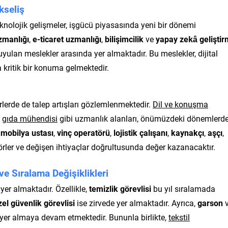
kseliş
knolojik gelişmeler, işgücü piyasasında yeni bir dönemi
zmanlığı
,
e-ticaret uzmanlığı
,
bilişimcilik
ve
yapay zekâ gelişti
uyulan meslekler arasında yer almaktadır. Bu meslekler, dijital
 kritik bir konuma gelmektedir.
örlerde de talep artışları gözlemlenmektedir.
Dil ve konuşma
e
gıda mühendisi
gibi uzmanlık alanları, önümüzdeki dönemlerd
,
mobilya ustası
,
vinç operatörü
,
lojistik çalışanı
,
kaynakçı
,
aşçı
,
örler ve değişen ihtiyaçlar doğrultusunda değer kazanacaktır.
e Sıralama Değişiklikleri
er almaktadır. Özellikle,
temizlik görevlisi
bu yıl sıralamada
zel güvenlik görevlisi
ise zirvede yer almaktadır. Ayrıca,
garson
v
a yer almaya devam etmektedir. Bununla birlikte,
tekstil