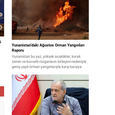
planlıyor. Parti yöneticileri ve komisyon
ak
danışmanları, şirketler, yükleniciler ve finans
kuruluşları üzerinden belge ve tanıklık toplama
yöntemlerini değerlendiriyor. Demokratlar, Beyaz
Saray’la doğrudan çatışmaya...
6
Yunanistan’daki Ağustos Orman Yangınları
Raporu
Yunanistan bu yaz, yüksek sıcaklıklar, kurak
zemin ve kuvvetli rüzgarların birleşimi nedeniyle
s
geniş çaplı orman yangınlarıyla karşı karşıya
kaldı. Birçok bölge büyük zarar gördü; bazı
yerleşim birimleri tahliye edildi ve geniş orman
ma
alanları yok oldu. 31 Temmuz’da Attiki’nin batısı
ile Voiotia’da başlayan yangınlar yoğun
e
müdahale sonucu birkaç gün süren çabalarla...