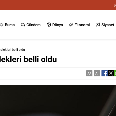
Bursa
Gündem
Dünya
Ekonomi
Siyaset
lekleri belli oldu
kleri belli oldu
A
+
A
-