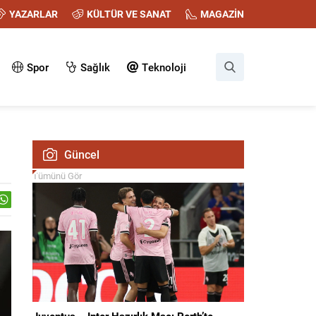
YAZARLAR
KÜLTÜR VE SANAT
MAGAZİN
Spor
Sağlık
Teknoloji
Güncel
Tümünü Gör
Juventus – Inter Hazırlık Maçı Perth’te