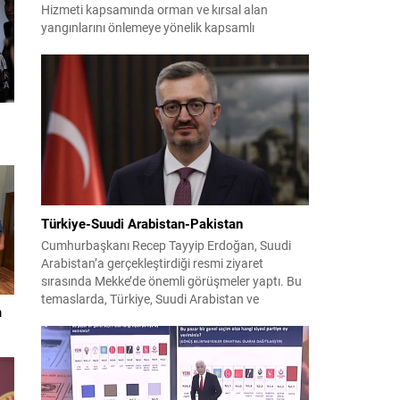
Hizmeti kapsamında orman ve kırsal alan
yangınlarını önlemeye yönelik kapsamlı
bilgilendirme çalışmaları yürüttü. On iki ilçede
görev yapan 178 tim ve 742 personel, sahada
aktif olarak halkı bilinçlendirdi ve denetim
faaliyetleri gerçekleştirdi. Faaliyetler esnasında
bin 315 biçerdöver ve balya...
Türkiye-Suudi Arabistan-Pakistan
Cumhurbaşkanı Recep Tayyip Erdoğan, Suudi
Arabistan’a gerçekleştirdiği resmi ziyaret
sırasında Mekke’de önemli görüşmeler yaptı. Bu
temaslarda, Türkiye, Suudi Arabistan ve
m
Pakistan arasında savunma alanında yeni bir iş
birliği çerçevesi oluşturuldu. Ziyaretin en somut
çıktısı, üç ülkenin imza attığı Mekke Ortak
Savunma Anlaşması oldu. Anlaşma; ortak
güvenlik yaklaşımıyla bölgesel barış, istikrar...