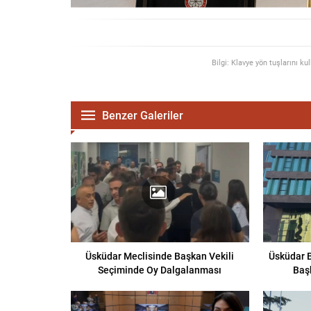
Bilgi: Klavye yön tuşlarını ku
Benzer Galeriler
Üsküdar Meclisinde Başkan Vekili
Üsküdar B
Seçiminde Oy Dalgalanması
Baş