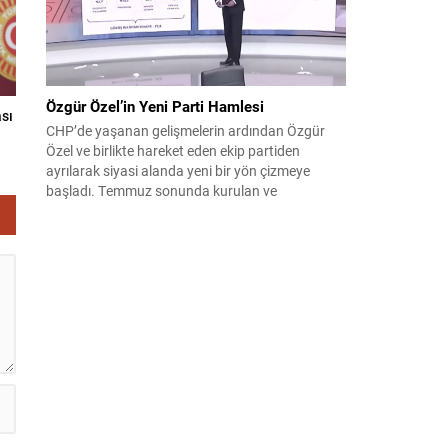
Özgür Özel’in Yeni Parti Hamlesi
ası
CHP’de yaşanan gelişmelerin ardından Özgür
Özel ve birlikte hareket eden ekip partiden
ayrılarak siyasi alanda yeni bir yön çizmeye
başladı. Temmuz sonunda kurulan ve
kamuoyunda “Yeni Parti” olarak anılan oluşum,
kısa sürede muhalif medyanın gündemine girdi.
Kuruluşun hemen ardından bazı anket sonuçları
kamuoyuna yansıyınca, partinin tabanda karşılık
bulduğu iddiaları gündemi...