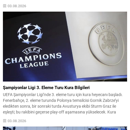
Beşiktaş ve Trabzonspor gibi büyük kulüpler transfer çalışmalarıyla
03.08.2026
taraftar beklentilerini karşılamaya çalışırken; Avrupa kulüpleri de
transfer stratejilerini belirleyerek sezon...
Şampiyonlar Ligi 3. Eleme Turu Kura Bilgileri
UEFA Şampiyonlar Ligi’nde 3. eleme turu için kura heyecanı başladı.
Fenerbahçe, 2. eleme turunda Polonya temsilcisi Gornik Zabrze’yi
eledikten sonra, bir sonraki turda Avusturya ekibi Sturm Graz ile
eşleşti; bu rakibini geçerse play-off aşamasına yükselecek. Kura
çekimi, 3 Ağustos 2026 Pazartesi günü saat 13.00‘te İsviçre’nin Nyon
03.08.2026
kentindeki UEFA Genel Merkezi’nde...