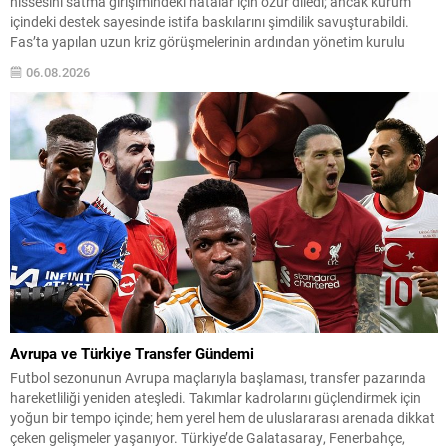
hissesini satma girişimindeki hatalar için özür diledi; ancak kurum
içindeki destek sayesinde istifa baskılarını şimdilik savuşturabildi.
Fas’ta yapılan uzun kriz görüşmelerinin ardından yönetim kurulu
Infantino’ya tam destek verdiğini açıkladı. Sızdırılan plan detayları ve
06.08.2026
ulusal federasyonlara verilen teşvik tekliflerinin ortaya çıkışı, yoğun
eleştirilere...
Avrupa ve Türkiye Transfer Gündemi
Futbol sezonunun Avrupa maçlarıyla başlaması, transfer pazarında
hareketliliği yeniden ateşledi. Takımlar kadrolarını güçlendirmek için
yoğun bir tempo içinde; hem yerel hem de uluslararası arenada dikkat
çeken gelişmeler yaşanıyor. Türkiye’de Galatasaray, Fenerbahçe,