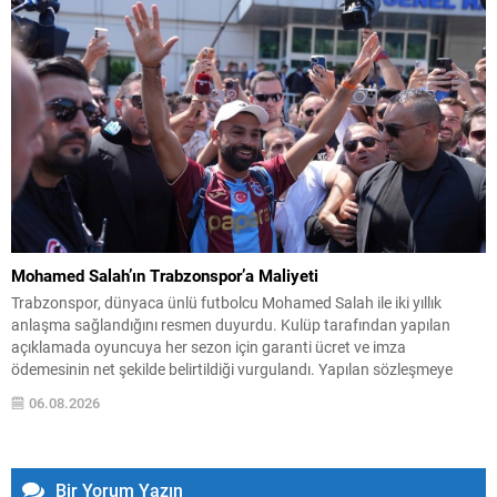
Mohamed Salah’ın Trabzonspor’a Maliyeti
Trabzonspor, dünyaca ünlü futbolcu Mohamed Salah ile iki yıllık
anlaşma sağlandığını resmen duyurdu. Kulüp tarafından yapılan
açıklamada oyuncuya her sezon için garanti ücret ve imza
ödemesinin net şekilde belirtildiği vurgulandı. Yapılan sözleşmeye
göre, Salah’a her bir futbol sezonu için 10.000.000 EUR yıllık ücret ve
06.08.2026
7.000.000 EUR imza ücreti olmak üzere...
Bir Yorum Yazın