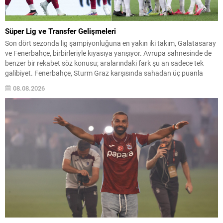
Süper Lig ve Transfer Gelişmeleri
Son dört sezonda lig şampiyonluğuna en yakın iki takım, Galatasaray
ve Fenerbahçe, birbirleriyle kıyasıya yarışıyor. Avrupa sahnesinde de
benzer bir rekabet söz konusu; aralarındaki fark şu an sadece tek
galibiyet. Fenerbahçe, Sturm Graz karşısında sahadan üç puanla
ayrılırsa, lig liderini yakalama şansını elde edecek. Transfer Haberleri
08.08.2026
ve Kulüp Hamleleri Galatasaray,...