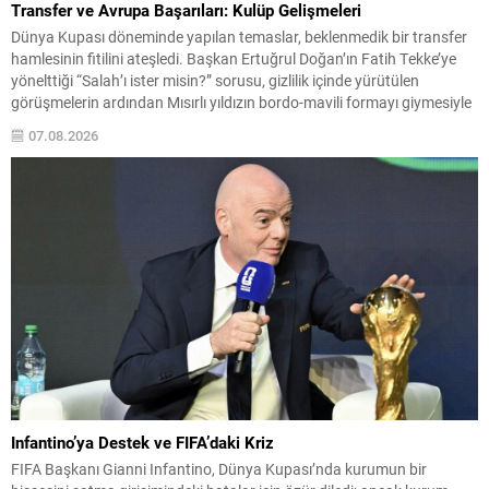
Transfer ve Avrupa Başarıları: Kulüp Gelişmeleri
Dünya Kupası döneminde yapılan temaslar, beklenmedik bir transfer
hamlesinin fitilini ateşledi. Başkan Ertuğrul Doğan’ın Fatih Tekke’ye
yönelttiği “Salah’ı ister misin?” sorusu, gizlilik içinde yürütülen
görüşmelerin ardından Mısırlı yıldızın bordo-mavili formayı giymesiyle
sonuçlandı. Bu dönemde takımın saha performansı da dikkat çekti;
07.08.2026
Beşiktaş, Kralove deplasmanından unutulmaz bir zaferle dönerken
Avrupa basını, Sturm...
Infantino’ya Destek ve FIFA’daki Kriz
FIFA Başkanı Gianni Infantino, Dünya Kupası’nda kurumun bir