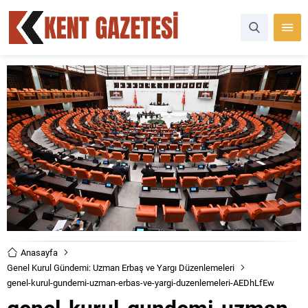
Anasayfa
Genel Kurul Gündemi: Uzman Erbaş ve Yargı Düzenlemeleri
genel-kurul-gundemi-uzman-erbas-ve-yargi-duzenlemeleri-AEDhLfEw
genel-kurul-gundemi-uzman-