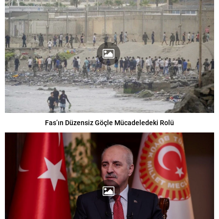
Fas’ın Düzensiz Göçle Mücadeledeki Rolü