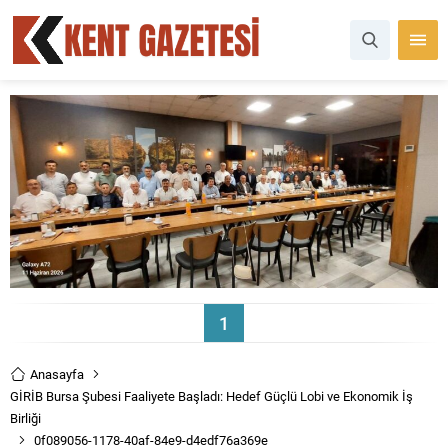
1
Anasayfa
GİRİB Bursa Şubesi Faaliyete Başladı: Hedef Güçlü Lobi ve Ekonomik İş
Birliği
0f089056-1178-40af-84e9-d4edf76a369e