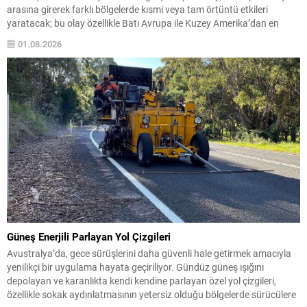
arasına girerek farklı bölgelerde kısmi veya tam örtüntü etkileri
yaratacak; bu olay özellikle Batı Avrupa ile Kuzey Amerika’dan en
belirgin şekilde izlenecek. Türkiye genelinde tam tutulma beklenmiyor,
01.08.2026
fakat bazı kesimlerde gökyüzünde belirgin değişimler...
Güneş Enerjili Parlayan Yol Çizgileri
Avustralya’da, gece sürüşlerini daha güvenli hale getirmek amacıyla
yenilikçi bir uygulama hayata geçiriliyor. Gündüz güneş ışığını
depolayan ve karanlıkta kendi kendine parlayan özel yol çizgileri,
özellikle sokak aydınlatmasının yetersiz olduğu bölgelerde sürücülere