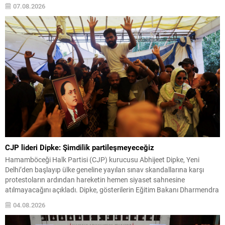
daha net bir görüş sunmayı hedefliyor. Fosforlu kaplamaya sahip bu
07.08.2026
yeni nesil şerit işaretleri sayesinde virajlar, şerit sınırları...
CJP lideri Dipke: Şimdilik partileşmeyeceğiz
Hamamböceği Halk Partisi (CJP) kurucusu Abhijeet Dipke, Yeni
Delhi’den başlayıp ülke geneline yayılan sınav skandallarına karşı
protestoların ardından hareketin hemen siyaset sahnesine
atılmayacağını açıkladı. Dipke, gösterilerin Eğitim Bakanı Dharmendra
Pradhan’ın istifasıyla sonuçlanmasına rağmen partileşmenin şu an
04.08.2026
için çözüm olmadığını savundu. Dipke, Chhatrapati
Sambhajinagar’daki evinde Reuters’a verdiği söyleşide, destekçilerinin