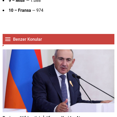
9 – Mısır
— 1.088
10 – Fransa
— 974
Benzer Konular