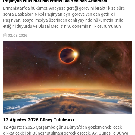
Paşinyan Hükümetinin İstifası ve Yeniden Atanması
Ermenistan’da hükümet, Anayasa gereği görevini bıraktı; kısa süre
sonra Başbakan Nikol Paşinyan aynı göreve yeniden getirildi.
Paşinyan, sosyal medya üzerinden canlı yayında hükümetin istifa
ettiğini duyurdu ve Ulusal Meclis’in 9. döneminin ilk oturumunun
açıldığını belirtti. Anayasa uyarınca, Meclis’in ilk oturumunun yapıldığı
02.08.2026
gün hükümetin Cumhurbaşkanı Vahagn Haçaturyan’a istifasını
sunduğunu söyleyen Paşinyan,...
12 Ağustos 2026 Güneş Tutulması
12 Ağustos 2026 Çarşamba günü Dünya’dan gözlemlenebilecek
dikkat çekici bir Güneş tutulması gerçekleşecek. Ay, Güneş ile Dünya