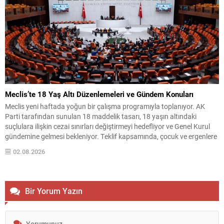
Meclis’te 18 Yaş Altı Düzenlemeleri ve Gündem Konuları
Meclis yeni haftada yoğun bir çalışma programıyla toplanıyor. AK
Parti tarafından sunulan 18 maddelik tasarı, 18 yaşın altındaki
suçlulara ilişkin cezai sınırları değiştirmeyi hedefliyor ve Genel Kurul
gündemine gelmesi bekleniyor. Teklif kapsamında, çocuk ve ergenlere
uygulanacak yaptırımlarda bazı üst sınırlar artırılacak; ayrıca
02.08.2026
kullanılan tanımlarda da düzenlemeye gidilerek uygulamada bir
değişiklik...
Bir Yorum Yazın