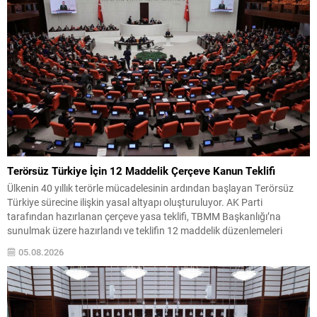
önümüzdeki iki...
Terörsüz Türkiye İçin 12 Maddelik Çerçeve Kanun Teklifi
Ülkenin 40 yıllık terörle mücadelesinin ardından başlayan Terörsüz
Türkiye sürecine ilişkin yasal altyapı oluşturuluyor. AK Parti
tarafından hazırlanan çerçeve yasa teklifi, TBMM Başkanlığı’na
sunulmak üzere hazırlandı ve teklifin 12 maddelik düzenlemeleri
kamuoyuyla paylaşıldı. Hazırlanan düzenleme, örgütün fiili varlığını
05.08.2026
sona erdirdiğinin ve tüm silah ile mühimmatını teslim ettiğinin güvenlik
kurumlarınca tespiti...