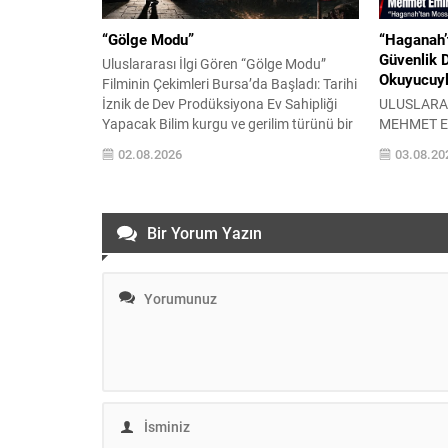
“Gölge Modu”
“Haganah’t
Güvenlik 
Uluslararası İlgi Gören “Gölge Modu”
Okuyucuyl
Filminin Çekimleri Bursa’da Başladı: Tarihi
İznik de Dev Prodüksiyona Ev Sahipliği
ULUSLARAR
Yapacak Bilim kurgu ve gerilim türünü bir
MEHMET E
araya getiren “Gölge Modu” adlı uzun
Uluslararası
02.08.2026
03.08.20
metraj sinema filminin çekimleri,
bilimci Meh
Bursa’nın Kestel ilçesinde başladı. Henüz
dayanan ak
hazırlık sürecindeyken uluslararası
iki yıllık y
sinema çevrelerinin dikkatini çekmeyi
kitabında b
Bir Yorum Yazın
başaran yapım, hem güçlü oyuncu...
Mossad’a: İ
Doğuşu” adlı
anlayışının 
yapılanması