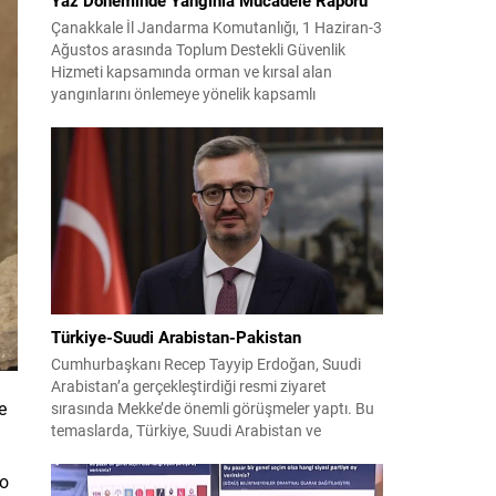
Çanakkale İl Jandarma Komutanlığı, 1 Haziran-3
Ağustos arasında Toplum Destekli Güvenlik
Hizmeti kapsamında orman ve kırsal alan
yangınlarını önlemeye yönelik kapsamlı
bilgilendirme çalışmaları yürüttü. On iki ilçede
görev yapan 178 tim ve 742 personel, sahada
aktif olarak halkı bilinçlendirdi ve denetim
faaliyetleri gerçekleştirdi. Faaliyetler esnasında
bin 315 biçerdöver ve balya...
Türkiye-Suudi Arabistan-Pakistan
Cumhurbaşkanı Recep Tayyip Erdoğan, Suudi
Arabistan’a gerçekleştirdiği resmi ziyaret
e
sırasında Mekke’de önemli görüşmeler yaptı. Bu
temaslarda, Türkiye, Suudi Arabistan ve
Pakistan arasında savunma alanında yeni bir iş
birliği çerçevesi oluşturuldu. Ziyaretin en somut
 o