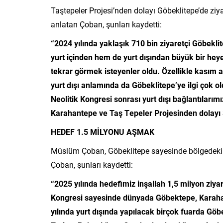
Taştepeler Projesi’nden dolayı Göbeklitepe’de ziy
anlatan Çoban, şunları kaydetti:
“2024 yılında yaklaşık 710 bin ziyaretçi Göbekli
yurt içinden hem de yurt dışından büyük bir hey
tekrar görmek isteyenler oldu. Özellikle kasım a
yurt dışı anlamında da Göbeklitepe’ye ilgi çok 
Neolitik Kongresi sonrası yurt dışı bağlantılarım
Karahantepe ve Taş Tepeler Projesinden dolayı Ş
HEDEF 1.5 MİLYONU AŞMAK
Müslüm Çoban, Göbeklitepe sayesinde bölgedeki t
Çoban, şunları kaydetti:
“2025 yılında hedefimiz inşallah 1,5 milyon ziy
Kongresi sayesinde dünyada Göbektepe, Karahante
yılında yurt dışında yapılacak birçok fuarda Göb