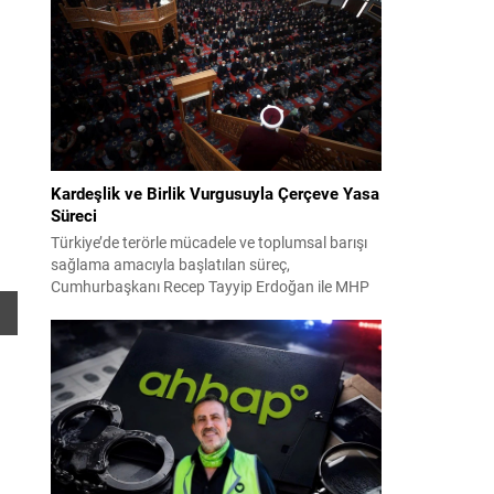
2024 yerel seçimleri ve 4-5 Kasım 2023’teki CHP
38. Olağan Kurultayı sürecine ilişkin iddiaları
kapsıyor. Daha önce Antalya ve İstanbul...
Kardeşlik ve Birlik Vurgusuyla Çerçeve Yasa
Süreci
Türkiye’de terörle mücadele ve toplumsal barışı
sağlama amacıyla başlatılan süreç,
Cumhurbaşkanı Recep Tayyip Erdoğan ile MHP
Lideri Devlet Bahçeli’nin ortak girişimleriyle yeni
bir döneme girdi. Yaklaşık iki yıldır devam eden
çalışmaların ardından şimdi sürecin yasal zemini,
12 maddelik bir çerçeve yasa ile şekillendiriliyor.
Bugün komisyonda görüşülecek olan bu yasa
taslağı,...