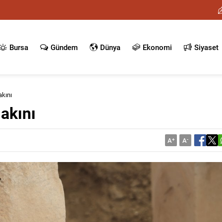
Bursa
Gündem
Dünya
Ekonomi
Siyaset
akını
 akını
A
+
A
-