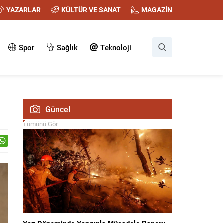
YAZARLAR
KÜLTÜR VE SANAT
MAGAZİN
Spor
Sağlık
Teknoloji
Güncel
Tümünü Gör
Yaz Döneminde Yangınla Mücadele Raporu