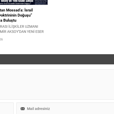
an Mossad’a: İsrail
Doktrininin Doğuşu”
a Buluştu
ASI İLİŞKİLER UZMANI
MİR AKSOY’DAN YENİ ESER
 ilişkiler uzmanı ve siyaset
26
met Emir Aksoy, uzun yıllara
ademik birikimini ve yaklaşık
oğun araştırma sürecini yeni
ir araya getirdi. “Haganah’tan
srail Güvenlik Doktrininin
 eser, İsrail’in güvenlik
tarihsel gelişimini, istihbarat
nı, askerî...