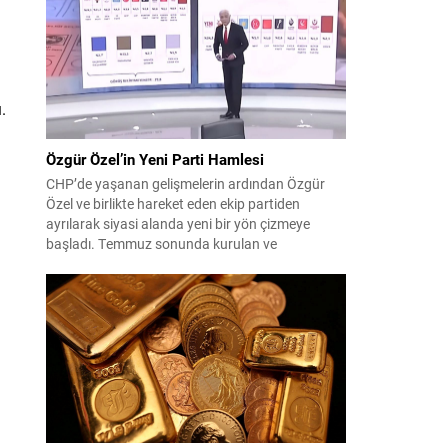
çıktısı, üç ülkenin imza attığı Mekke Ortak
Savunma Anlaşması oldu. Anlaşma; ortak
güvenlik yaklaşımıyla bölgesel barış, istikrar...
.
Özgür Özel’in Yeni Parti Hamlesi
CHP’de yaşanan gelişmelerin ardından Özgür
Özel ve birlikte hareket eden ekip partiden
ayrılarak siyasi alanda yeni bir yön çizmeye
başladı. Temmuz sonunda kurulan ve
kamuoyunda “Yeni Parti” olarak anılan oluşum,
kısa sürede muhalif medyanın gündemine girdi.
Kuruluşun hemen ardından bazı anket sonuçları
kamuoyuna yansıyınca, partinin tabanda karşılık
bulduğu iddiaları gündemi...