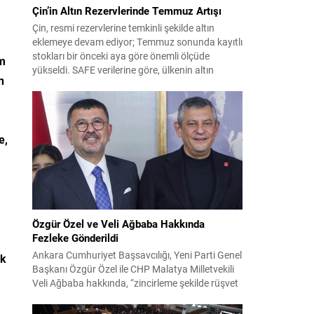
Çin’in Altın Rezervlerinde Temmuz Artışı
Çin, resmi rezervlerine temkinli şekilde altın
eklemeye devam ediyor; Temmuz sonunda kayıtlı
stokları bir önceki aya göre önemli ölçüde
em
yükseldi. SAFE verilerine göre, ülkenin altın
n
rezervleri Temmuz’da 640 bin ons artış
göstererek 76.080.000 ons seviyesine ulaştı. Bu
artış, Çin’in aylık alımlarında yıl içinde dikkat
çeken bir yükselişi temsil ediyor. Temmuz...
e,
Özgür Özel ve Veli Ağbaba Hakkında
Fezleke Gönderildi
Ankara Cumhuriyet Başsavcılığı, Yeni Parti Genel
ik
Başkanı Özgür Özel ile CHP Malatya Milletvekili
Veli Ağbaba hakkında, “zincirleme şekilde rüşvet
almak” suçlamasıyla düzenlenen fezlekeleri
Adalet Bakanlığı’na sevk etti. Fezlekeler, 31 Mart