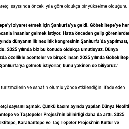
aretçi sayısında önceki yıla göre oldukça bir yükselme olduğunu
tepe’yi ziyaret etmek için Şanlıurfa’ya geldi. Göbeklitepe’ye h
ecanla insanlar gelmek istiyor. Hatta önceden gelip görenlerde
yında dünyanın ilk neolitik kongresinin Şanlıurfa’da yapılması,
oldu. 2025 yılında biz bu konuda oldukça umutluyuz. Dünya
ızda özellikle acenteler ve birçok insan 2025 yılında Göbeklitep
anlıurfa’ya gelmek istiyorlar, bunu yakinen de biliyoruz.”
urizmcilerin ve esnafın olumlu yönde etkilendiğini ifade eden
aretçi sayısını aşmak. Çünkü kasım ayında yapılan Dünya Neolit
pe ve Taştepeler Projesi’nin bilinirliği daha da arttı. 2025
eklitepe, Karahantepe ve Taş Tepeler Projesi’nin Kültür ve