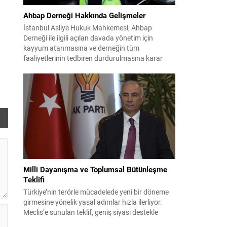
Ahbap Derneği Hakkında Gelişmeler
İstanbul Asliye Hukuk Mahkemesi, Ahbap
Derneği ile ilgili açılan davada yönetim için
kayyum atanmasına ve derneğin tüm
faaliyetlerinin tedbiren durdurulmasına karar
verdi. Daha önce mali denetim amaçlı kayyum
kararı verilmiş olup son adım doğrudan yönetime
ilişkin bir tedbir niteliği taşıyor. İstanbul Emniyet
Müdürlüğü Mali Suçlarla Mücadele Şube
Müdürlüğü ve İstanbul...
Milli Dayanışma ve Toplumsal Bütünleşme
Teklifi
Türkiye’nin terörle mücadelede yeni bir döneme
girmesine yönelik yasal adımlar hızla ilerliyor.
Meclis’e sunulan teklif, geniş siyasi destekle
birlikte toplumsal barış ve güvenliği