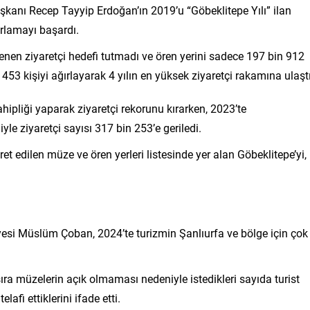
şkanı Recep Tayyip Erdoğan’ın 2019’u “Göbeklitepe Yılı” ilan
ırlamayı başardı.
enen ziyaretçi hedefi tutmadı ve ören yerini sadece 197 bin 912
 453 kişiyi ağırlayarak 4 yılın en yüksek ziyaretçi rakamına ulaştı
ahipliği yaparak ziyaretçi rekorunu kırarken, 2023’te
e ziyaretçi sayısı 317 bin 253’e geriledi.
et edilen müze ve ören yerleri listesinde yer alan Göbeklitepe’yi,
Üyesi Müslüm Çoban, 2024’te turizmin Şanlıurfa ve bölge için çok
sıra müzelerin açık olmaması nedeniyle istedikleri sayıda turist
afi ettiklerini ifade etti.