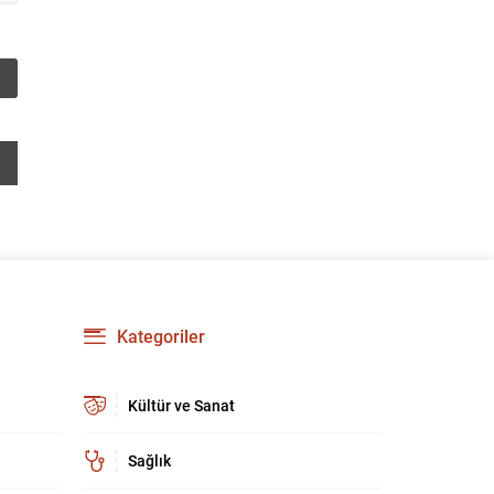
güçlendirmeyi amaçlıyor. AK Parti Genel
Başkanvekili Efkan Ala, teklifin 360’a yakın
milletvekilinin imzasıyla TBMM Başkanlığı’na
verildiğini belirterek, hem siyasi hem de
toplumsal düzeyde önemli bir destek
bulunduğunu...
Kategoriler
Kültür ve Sanat
Sağlık