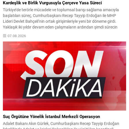
Kardeşlik ve Birlik Vurgusuyla Çerçeve Yasa Süreci
Türkiye’de terörle mücadele ve toplumsal barışı sağlama amacıyla
başlatılan süreç, Cumhurbaşkanı Recep Tayyip Erdoğan ile MHP
Lideri Devlet Bahçeli’nin ortak girişimleriyle yeni bir döneme girdi.
Yaklaşık iki yıldır devam eden çalışmaların ardından şimdi sürecin
yasal zemini, 12 maddelik bir çerçeve yasa ile şekillendiriliyor. Bugün
07.08.2026
komisyonda görüşülecek olan bu yasa taslağı,...
Suç Örgütüne Yönelik İstanbul Merkezli Operasyon
Adalet Bakanı Akın Gürlek, Cumhurbaşkanı Recep Tayyip Erdoğan