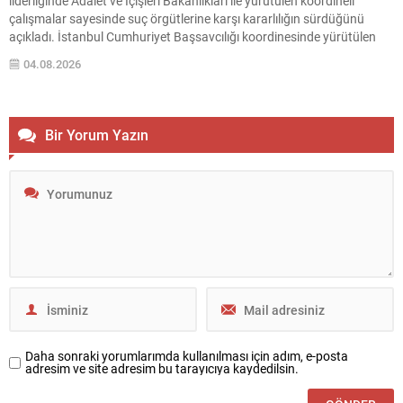
liderliğinde Adalet ve İçişleri Bakanlıkları ile yürütülen koordineli
çalışmalar sayesinde suç örgütlerine karşı kararlılığın sürdüğünü
açıkladı. İstanbul Cumhuriyet Başsavcılığı koordinesinde yürütülen
soruşturma ve emniyet operasyonlarının sahada etkin şekilde
04.08.2026
uygulandığını belirtti. Soruşturmada, düşük bedelli gayrimenkullerin
sahte ekspertiz raporlarıyla değeri yükseltilerek muvazaalı satış
yoluyla...
Bir Yorum Yazın
Daha sonraki yorumlarımda kullanılması için adım, e-posta
adresim ve site adresim bu tarayıcıya kaydedilsin.