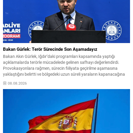
Bakan Gürlek: Terör Sürecinde Son Aşamadayız
Bakan Akın Gürlek, Iğdır’daki programları kapsamında yaptığı
açıklamalarda terörle mücadelede gelinen safhayı değerlendirdi.
Provokasyonlara rağmen, sürecin fiiliyata geçirilme aşamasına
yaklaştığını belirtti ve bölgedeki uzun süreli yaraların kapanacağına
dair umutlu mesajlar verdi. Gürlek, “Bölge insanımızın 40 yılı aşkın
08.08.2026
süredir kanayan yarası olan bu tehlikeden, devletimizin kalkınması ve
huzuru için kurtulma vaktine...