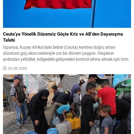
Ceuta’ya Yönelik Düzensiz Göçte Kriz ve AB’den Dayanışma
Talebi
İspanya, Kuzey Afrika’daki Sebte (Ceuta) kentine doğru artan
düzensiz göç akını nedeniyle zor bir dönem yaşıyor. Olayların
ardından yetkililer, bölgedeki gelişmeleri kontrol altına almak için tüm
imkanları seferber ettiklerini bildirdi. İçişleri Bakanı Albares, konuyla
03.08.2026
ilgili değerlendirmesinde, yarın yapılacak toplantıda Avrupa Birliği
ülkelerinden dayanışma isteyeceklerini belirtti. Albares, ayrıca krizin
başında Fas...