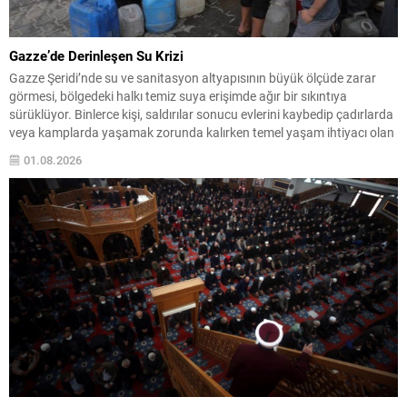
Gazze’de Derinleşen Su Krizi
Gazze Şeridi’nde su ve sanitasyon altyapısının büyük ölçüde zarar
görmesi, bölgedeki halkı temiz suya erişimde ağır bir sıkıntıya
sürüklüyor. Binlerce kişi, saldırılar sonucu evlerini kaybedip çadırlarda
veya kamplarda yaşamak zorunda kalırken temel yaşam ihtiyacı olan
suya ulaşabilmek için sürekli çaba harcıyor. Su dağıtımları sınırlı ve
01.08.2026
düzensiz olduğundan aileler süregelen belirsizlikle...