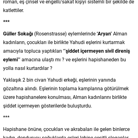
roman, eş çinsel ve engelli/sakat kişiyi sistemli bir şekilde de
katlettiler.
***
Güller Sokağı
(Rosenstrasse) eylemlerinde
‘Aryan’
Alman
kadınların, çocukları ile birlikte Yahudi eşlerini kurtarmak
amacıyla topluca yaptıkları
‘’şiddet içermeyen sivil direniş
eylemi’’
amacına ulaştı mı ? ve eşlerini
hapishaneden
bu
yolla nasıl kurtardılar ?
Yaklaşık 2 bin civarı Yahudi erkeği, eşlerinin yanında
gözaltına alındı. Eşlerinin toplama kamplarına götürülmek
üzere hapishanelere konulması, Alman kadınlarını birlikte
şiddet içermeyen gösterilerde buluşturdu.
***
Hapishane önüne, çocukları ve akrabaları ile gelen binlerce
kadın, dondurucu soğuklarda eşleri lehine çeşitli sloganlar