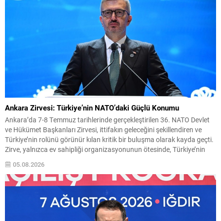
Ankara Zirvesi: Türkiye’nin NATO’daki Güçlü Konumu
Ankara’da 7-8 Temmuz tarihlerinde gerçekleştirilen 36. NATO Devlet
ve Hükümet Başkanları Zirvesi, ittifakın geleceğini şekillendiren ve
Türkiye’nin rolünü görünür kılan kritik bir buluşma olarak kayda geçti.
Zirve, yalnızca ev sahipliği organizasyonunun ötesinde, Türkiye’nin
stratejik iletişim ve diplomatik etkinliğini uluslararası arenada
05.08.2026
pekiştirdi. Uluslararası güvenlik ortamı eş zamanlı ve çok boyutlu
tehditlerle...