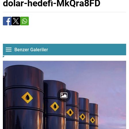
dolar-hedefi-MkQra8FD
Benzer Galeriler