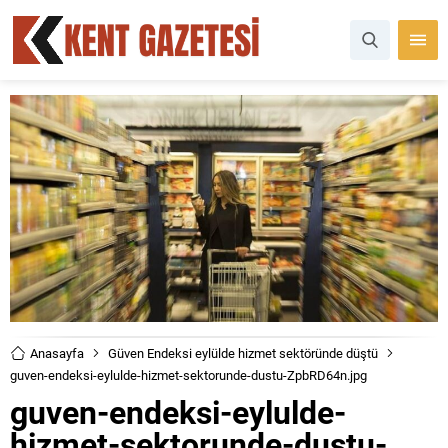
Anasayfa
Güven Endeksi eylülde hizmet sektöründe düştü
guven-endeksi-eylulde-hizmet-sektorunde-dustu-ZpbRD64n.jpg
guven-endeksi-eylulde-
hizmet-sektorunde-dustu-