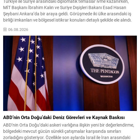
Türkiye ile Suriye arasındaki diplomatik temaslar ivme kazanırken,
MİT Başkanı İbrahim Kalın ve Suriye Dışişleri Bakanı Esad Hasan
Şeybani Ankara’da bir araya geldi. Görüşmede iki ülke arasındaki iş
birliği imkanları ve bölgesel istikrar konuları detaylı şekilde ele alındı.
Taraflar, komşu ülkelerle ilişkilerin güçlendirilmesinin gerekliliği
06.08.2026
üzerinde mutabık kaldı; ayrıca Suriye-Lübnan ilişkilerine...
ABD’nin Orta Doğu’daki Deniz Görevleri ve Kaynak Baskısı
ABD’nin Orta Doğu’daki askeri varlığına ilişkin yeni bir değerlendirme,
bölgedeki mevcut gücün sürekli çatışmalar karşısında sınırları
zorladığını gösteriyor. Özellikle son aylarda İsrail ile İran arasındaki