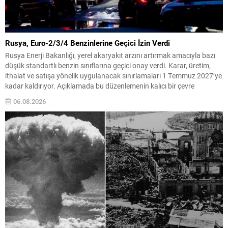
Rusya, Euro-2/3/4 Benzinlerine Geçici İzin Verdi
Rusya Enerji Bakanlığı, yerel akaryakıt arzını artırmak amacıyla bazı
düşük standartlı benzin sınıflarına geçici onay verdi. Karar, üretim,
ithalat ve satışa yönelik uygulanacak sınırlamaları 1 Temmuz 2027’ye
kadar kaldırıyor. Açıklamada bu düzenlemenin kalıcı bir çevre
politikası değişikliği anlamına gelmediği vurgulanıyor; kararın geçici
06.08.2026
olduğu ve uzun vadeli çevre hedeflerinden sapma amaçlanmadığı...