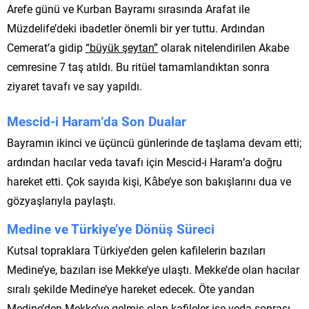
Arefe günü ve Kurban Bayramı sırasında Arafat ile
Müzdelife’deki ibadetler önemli bir yer tuttu. Ardından
Cemerat’a gidip
“büyük şeytan”
olarak nitelendirilen Akabe
cemresine 7 taş atıldı. Bu ritüel tamamlandıktan sonra
ziyaret tavafı ve say yapıldı.
Mescid-i Haram’da Son Dualar
Bayramın ikinci ve üçüncü günlerinde de taşlama devam etti;
ardından hacılar veda tavafı için Mescid-i Haram’a doğru
hareket etti. Çok sayıda kişi, Kâbe’ye son bakışlarını dua ve
gözyaşlarıyla paylaştı.
Medine ve Türkiye’ye Dönüş Süreci
Kutsal topraklara Türkiye’den gelen kafilelerin bazıları
Medine’ye, bazıları ise Mekke’ye ulaştı. Mekke’de olan hacılar
sıralı şekilde Medine’ye hareket edecek. Öte yandan
Medine’den Mekke’ye gelmiş olan kafileler ise veda sonrası