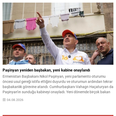
Paşinyan yeniden başbakan, yeni kabine onaylandı
Ermenistan Başbakanı Nikol Paşinyan, yeni parlamento oturumu
öncesi usul gereği istifa ettiğini duyurdu ve oturumun ardından tekrar
başbakanlık görevine atandı. Cumhurbaşkanı Vahagn Haçaturyan da
Paşinyan’ın sunduğu kabineyi onayladı. Yeni dönemde birçok bakan
görevlerini korurken, Yüksek Teknoloji Sanayi Bakanlığı’nda değişiklik
04.08.2026
yapıldı: Mkhitar Hayrapetyan’ın yerine Davit Tadevosyan atandı.
Dışişleri Bakanı Ararat Mirzoyan,...