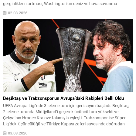
gerginliklerin artması, Washington’un deniz ve hava savunma
kaynakları üzerinde belirgin bir baskı oluşturdu. ABD Avrupa
02.08.2026
Kuvvetleri Komutanı Orgeneral Alexus Grynkewich’in Pentagon’a
ilettiği uyarıda, mevcut muhrip...
Beşiktaş ve Trabzonspor’un Avrupa’daki Rakipleri Belli Oldu
UEFA Avrupa Ligi’nde 3. eleme turu için geri sayım başladı. Beşiktaş,
2. eleme turunda Midtjylland’i geçerek üçüncü tura yükseldi ve
Çekya’nın Hradec Kralove takımıyla eşleşti. Trabzonspor ise Süper
Lig’deki üçüncülüğü ve Türkiye Kupası zaferi sayesinde doğrudan
play-off turundan turnuvaya katılma hakkı elde etti. Play-off
03.08.2026
Eşleşmeleri ve Tarihler Beşiktaş, 3. eleme...