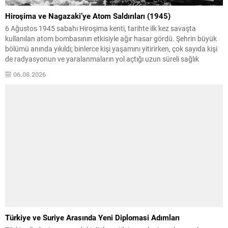
Hiroşima ve Nagazaki’ye Atom Saldırıları (1945)
6 Ağustos 1945 sabahı Hiroşima kenti, tarihte ilk kez savaşta
kullanılan atom bombasının etkisiyle ağır hasar gördü. Şehrin büyük
bölümü anında yıkıldı; binlerce kişi yaşamını yitirirken, çok sayıda kişi
de radyasyonun ve yaralanmaların yol açtığı uzun süreli sağlık
sorunlarıyla karşılaştı. Üç gün sonra, 9 Ağustos’ta Nagazaki aynı
06.08.2026
kaderi paylaştı: ikinci...
Türkiye ve Suriye Arasında Yeni Diplomasi Adımları