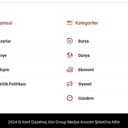
umsal
Kategoriler
zarlar
Bursa
nye
Dünya
etişim
Ekonomi
zlilik Politikası
Siyaset
Gündem
2024 © Kent Gazetesi, Kivi Group Medya Anonim Şirketi'ne Aittir