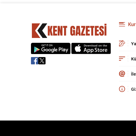
Kur
Ya
Kü
İl
Gi