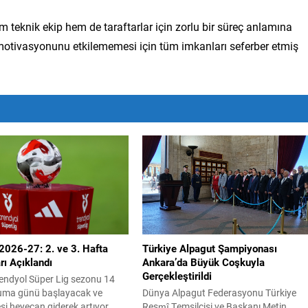
em teknik ekip hem de taraftarlar için zorlu bir süreç anlamına
motivasyonunu etkilememesi için tüm imkanları seferber etmiş
2026-27: 2. ve 3. Hafta
Türkiye Alpagut Şampiyonası
ı Açıklandı
Ankara’da Büyük Coşkuyla
Gerçekleştirildi
endyol Süper Lig sezonu 14
uma günü başlayacak ve
Dünya Alpagut Federasyonu Türkiye
i heyecan giderek artıyor.
Resmî Temsilcisi ve Başkanı Metin