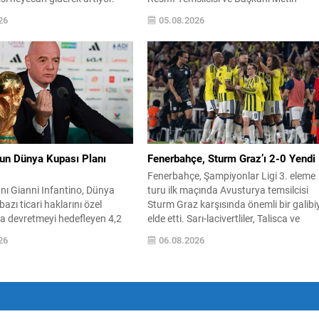
en duyuruyla birlikte, ligdeki 2.
Karadeniz: “Türkiye Alpagut
26
05.08.2026
 maç takvimleri resmi olarak
Şampiyonası, Türk Savaş Sanatlarının
 Yeni sezona dair planlamalar
Gücünü ve Birliğini Dünyaya Bir Kez D
etayları taraftarlar ve kulüpler
Gösterdi” Dünya Alpagut Federasyonu
yakından takip ediliyor.
Türkiye Resmî Temsilciliği tarafından
’nin açıkladığı 2. ve 3....
organize edilen 2026 Türkiye Alpagut
Şampiyonası, 30 Temmuz–2 Ağustos
2026 tarihleri arasında Ankara Keçiöre
Taha Akgül Spor Salonu’nda büyük...
nun Dünya Kupası Planı
Fenerbahçe, Sturm Graz’ı 2-0 Yendi
Fenerbahçe, Şampiyonlar Ligi 3. eleme
nı Gianni Infantino, Dünya
turu ilk maçında Avusturya temsilcisi
azı ticari haklarını özel
Sturm Graz karşısında önemli bir galibi
ra devretmeyi hedefleyen 4,2
elde etti. Sarı-lacivertliler, Talisca ve
rlık planını geri çekmek
Greenwood’un attığı gollerle sahadan 
26
06.08.2026
arak futbol yönetiminde ciddi
üstün ayrıldı ve rövanş öncesi avantaj
unalımına yol açtı. Avrupa’nın
sağladı. Karşılaşma sonrası takım
itesi UEFA ile CONCACAF gibi
yönetimi mücadeleyi değerlendirdi ve
onlar, Infantino’ya karşı
gelecek planlarına dair bilgi verdi.
i kamuoyuna açıkladı ve
Futboldan sorumlu yönetici Cihan
faflıktan uzak biçimde
Kamer,...