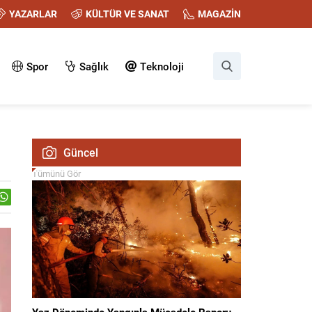
YAZARLAR
KÜLTÜR VE SANAT
MAGAZİN
Spor
Sağlık
Teknoloji
Güncel
Tümünü Gör
Yaz Döneminde Yangınla Mücadele Raporu