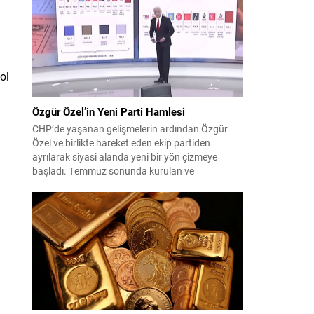
çıktısı, üç ülkenin imza attığı Mekke Ortak
Savunma Anlaşması oldu. Anlaşma; ortak
güvenlik yaklaşımıyla bölgesel barış, istikrar...
ol
Özgür Özel’in Yeni Parti Hamlesi
CHP’de yaşanan gelişmelerin ardından Özgür
Özel ve birlikte hareket eden ekip partiden
ayrılarak siyasi alanda yeni bir yön çizmeye
başladı. Temmuz sonunda kurulan ve
kamuoyunda “Yeni Parti” olarak anılan oluşum,
kısa sürede muhalif medyanın gündemine girdi.
Kuruluşun hemen ardından bazı anket sonuçları
kamuoyuna yansıyınca, partinin tabanda karşılık
bulduğu iddiaları gündemi...