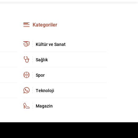
güçlendirmeyi amaçlıyor. AK Parti Genel
Başkanvekili Efkan Ala, teklifin 360’a yakın
milletvekilinin imzasıyla TBMM Başkanlığı’na
verildiğini belirterek, hem siyasi hem de
Kategoriler
toplumsal düzeyde önemli bir destek
bulunduğunu...
Kültür ve Sanat
Sağlık
Spor
Teknoloji
Magazin