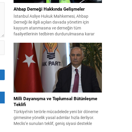
Ahbap Derneği Hakkında Gelişmeler
İstanbul Asliye Hukuk Mahkemesi, Ahbap
Derneği ile ilgili açılan davada yönetim için
kayyum atanmasına ve derneğin tüm
faaliyetlerinin tedbiren durdurulmasına karar
verdi. Daha önce mali denetim amaçlı kayyum
kararı verilmiş olup son adım doğrudan yönetime
ilişkin bir tedbir niteliği taşıyor. İstanbul Emniyet
Müdürlüğü Mali Suçlarla Mücadele Şube
Müdürlüğü ve İstanbul...
Milli Dayanışma ve Toplumsal Bütünleşme
Teklifi
Türkiye’nin terörle mücadelede yeni bir döneme
girmesine yönelik yasal adımlar hızla ilerliyor.
Meclis’e sunulan teklif, geniş siyasi destekle
birlikte toplumsal barış ve güvenliği