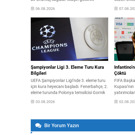
Anderson Talisca ve Mason Greenwood
TFF’den gel
06.08.2026
07.08.20
kaydetti; sarı-lacivertliler 11 Ağustos Salı
ve 3. hafta
günü yapılacak rövanş önünde moralli.
paylaşıldı.
Bu galibiyet, Türkiye’nin UEFA ülke puanı
ve fikstür d
tablosunda da etkisini hissettirebilir.
tarafından 
Avrupa sahnesindeki diğer...
Aşağıda TFF
Şampiyonlar Ligi 3. Eleme Turu Kura
Infantino’
Bilgileri
Çöktü
UEFA Şampiyonlar Ligi’nde 3. eleme turu
FIFA Başka
için kura heyecanı başladı. Fenerbahçe, 2.
Kupası’nın b
eleme turunda Polonya temsilcisi Gornik
yatırımcıla
Zabrze’yi eledikten sonra, bir sonraki
milyar dola
03.08.2026
02.08.20
turda Avusturya ekibi Sturm Graz ile
zorunda kal
eşleşti; bu rakibini geçerse play-off
bir güven b
aşamasına yükselecek. Kura çekimi, 3
futbol otor
Ağustos 2026 Pazartesi günü saat
konfederasy
Bir Yorum Yazın
13.00‘te İsviçre’nin Nyon kentindeki UEFA
güvenlerin
Genel Merkezi’nde...
sürecin şef