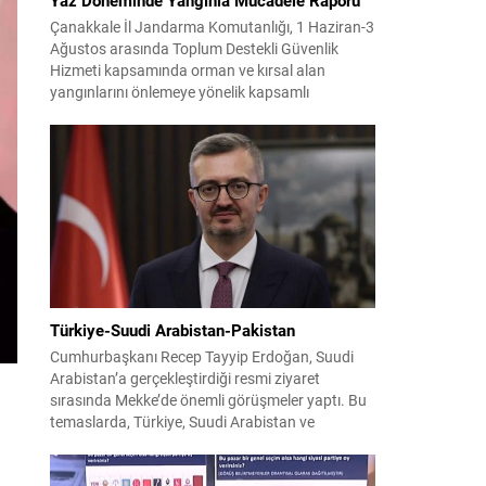
Çanakkale İl Jandarma Komutanlığı, 1 Haziran-3
Ağustos arasında Toplum Destekli Güvenlik
Hizmeti kapsamında orman ve kırsal alan
yangınlarını önlemeye yönelik kapsamlı
bilgilendirme çalışmaları yürüttü. On iki ilçede
görev yapan 178 tim ve 742 personel, sahada
aktif olarak halkı bilinçlendirdi ve denetim
faaliyetleri gerçekleştirdi. Faaliyetler esnasında
bin 315 biçerdöver ve balya...
Türkiye-Suudi Arabistan-Pakistan
Cumhurbaşkanı Recep Tayyip Erdoğan, Suudi
Arabistan’a gerçekleştirdiği resmi ziyaret
sırasında Mekke’de önemli görüşmeler yaptı. Bu
temaslarda, Türkiye, Suudi Arabistan ve
Pakistan arasında savunma alanında yeni bir iş
birliği çerçevesi oluşturuldu. Ziyaretin en somut