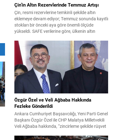
Çin’in Altın Rezervlerinde Temmuz Artışı
Çin, resmi rezervlerine temkinli şekilde altın
eklemeye devam ediyor; Temmuz sonunda kayıtlı
stokları bir önceki aya göre önemli ölçüde
yükseldi. SAFE verilerine göre, ülkenin altın
rezervleri Temmuz’da 640 bin ons artış
göstererek 76.080.000 ons seviyesine ulaştı. Bu
artış, Çin’in aylık alımlarında yıl içinde dikkat
çeken bir yükselişi temsil ediyor. Temmuz...
Özgür Özel ve Veli Ağbaba Hakkında
Fezleke Gönderildi
Ankara Cumhuriyet Başsavcılığı, Yeni Parti Genel
Başkanı Özgür Özel ile CHP Malatya Milletvekili
Veli Ağbaba hakkında, “zincirleme şekilde rüşvet
almak” suçlamasıyla düzenlenen fezlekeleri
Adalet Bakanlığı’na sevk etti. Fezlekeler, 31 Mart