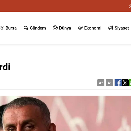
Bursa
Gündem
Dünya
Ekonomi
Siyaset
rdi
A
+
A
-