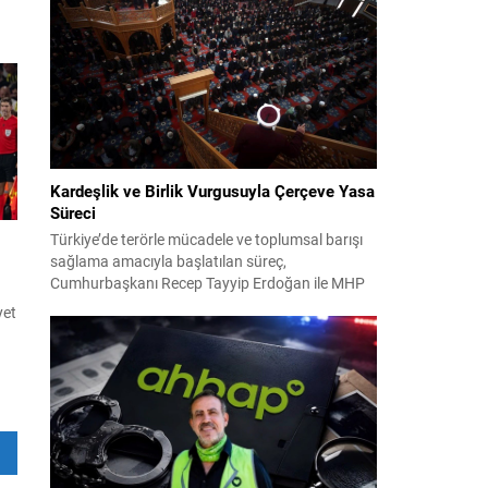
2024 yerel seçimleri ve 4-5 Kasım 2023’teki CHP
38. Olağan Kurultayı sürecine ilişkin iddiaları
kapsıyor. Daha önce Antalya ve İstanbul...
aha
n
Kardeşlik ve Birlik Vurgusuyla Çerçeve Yasa
Süreci
Türkiye’de terörle mücadele ve toplumsal barışı
sağlama amacıyla başlatılan süreç,
Cumhurbaşkanı Recep Tayyip Erdoğan ile MHP
Lideri Devlet Bahçeli’nin ortak girişimleriyle yeni
yet
bir döneme girdi. Yaklaşık iki yıldır devam eden
çalışmaların ardından şimdi sürecin yasal zemini,
2-0
12 maddelik bir çerçeve yasa ile şekillendiriliyor.
Bugün komisyonda görüşülecek olan bu yasa
taslağı,...