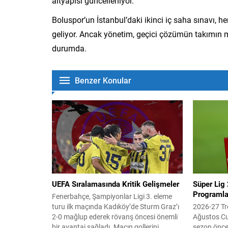
altyapısı güncelleniyor.
Boluspor’un İstanbul’daki ikinci iç saha sınavı, h
geliyor. Ancak yönetim, geçici çözümün takımın 
durumda.
Benzer Konular
UEFA Sıralamasında Kritik Gelişmeler
Süper Lig 
Programlar
Fenerbahçe, Şampiyonlar Ligi 3. eleme
turu ilk maçında Kadıköy’de Sturm Graz’ı
2026-27 Tr
2-0 mağlup ederek rövanş öncesi önemli
Ağustos C
bir avantaj sağladı. Maçın gollerini
sezon önces