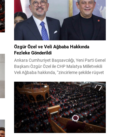
Özgür Özel ve Veli Ağbaba Hakkında
Fezleke Gönderildi
Ankara Cumhuriyet Başsavcılığı, Yeni Parti Genel
Başkanı Özgür Özel ile CHP Malatya Milletvekili
Veli Ağbaba hakkında, “zincirleme şekilde rüşvet
almak” suçlamasıyla düzenlenen fezlekeleri
Adalet Bakanlığı’na sevk etti. Fezlekeler, 31 Mart
2024 yerel seçimleri ve 4-5 Kasım 2023’teki CHP
38. Olağan Kurultayı sürecine ilişkin iddiaları
kapsıyor. Daha önce Antalya ve İstanbul...