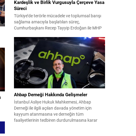
Kardeşlik ve Birlik Vurgusuyla Çerçeve Yasa
Süreci
Türkiye’de terörle mücadele ve toplumsal barışı
sağlama amacıyla başlatılan süreç,
Cumhurbaşkanı Recep Tayyip Erdoğan ile MHP
Lideri Devlet Bahçeli’nin ortak girişimleriyle yeni
bir döneme girdi. Yaklaşık iki yıldır devam eden
çalışmaların ardından şimdi sürecin yasal zemini,
12 maddelik bir çerçeve yasa ile şekillendiriliyor.
Bugün komisyonda görüşülecek olan bu yasa
taslağı,...
Ahbap Derneği Hakkında Gelişmeler
ı
İstanbul Asliye Hukuk Mahkemesi, Ahbap
Derneği ile ilgili açılan davada yönetim için
kayyum atanmasına ve derneğin tüm
faaliyetlerinin tedbiren durdurulmasına karar
verdi. Daha önce mali denetim amaçlı kayyum
kararı verilmiş olup son adım doğrudan yönetime