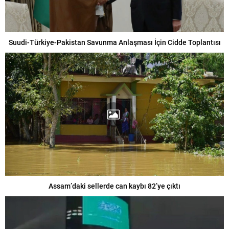
Suudi-Türkiye-Pakistan Savunma Anlaşması İçin Cidde Toplantısı
Assam’daki sellerde can kaybı 82’ye çıktı