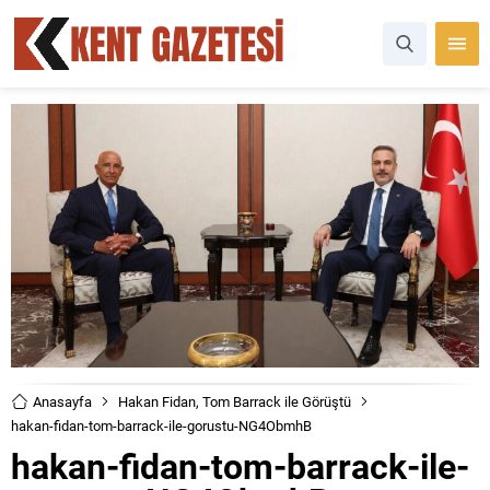
Anasayfa
Hakan Fidan, Tom Barrack ile Görüştü
hakan-fidan-tom-barrack-ile-gorustu-NG4ObmhB
hakan-fidan-tom-barrack-ile-