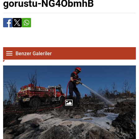
gorustu-NG4ObmhB
Benzer Galeriler