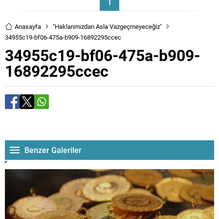
1
Anasayfa
"Haklarımızdan Asla Vazgeçmeyeceğiz"
34955c19-bf06-475a-b909-16892295ccec
34955c19-bf06-475a-b909-
16892295ccec
Benzer Galeriler