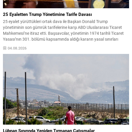
25 Eyaletten Trump Yönetimine Tarife Davası
25 eyalet yürüttükleri ortak dava ile Başkan Donald Trump
yönetiminin son gümrük tarifelerine karşı ABD Uluslararası Ticaret
Mahkemesi’ne itiraz etti. Başsavcılar, yönetimin 1974 tarihli Ticaret
Yasası’nın 301. bölümü kapsamında aldığı kararın yasal sınırları
aştığını ve İdari Usul Yasası’nı ihlal ettiğini savundu. Dava metninde,
04.08.2026
getirilen tarifelerin iddia edilen zorla çalıştırma uygulamalarını...
Lübnan Sınırında Yeniden Tırmanan Çatışmalar