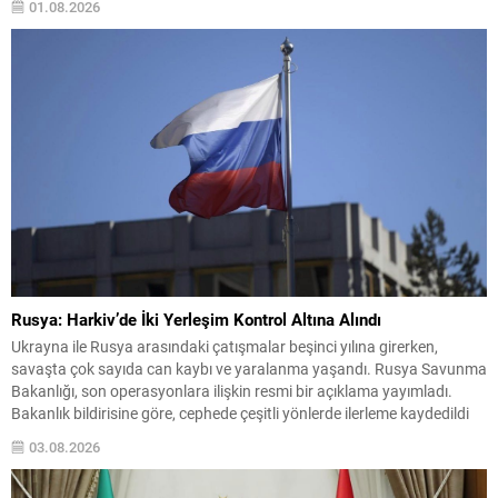
01.08.2026
ittifak içinde giderek vazgeçilmez hale geldiği vurgulanıyor. Bu...
Rusya: Harkiv’de İki Yerleşim Kontrol Altına Alındı
Ukrayna ile Rusya arasındaki çatışmalar beşinci yılına girerken,
savaşta çok sayıda can kaybı ve yaralanma yaşandı. Rusya Savunma
Bakanlığı, son operasyonlara ilişkin resmi bir açıklama yayımladı.
Bakanlık bildirisine göre, cephede çeşitli yönlerde ilerleme kaydedildi
ve özellikle Harkiv bölgesinde iki yerleşim yeri kontrolün sağlandığı
03.08.2026
noktalar arasında gösterildi. Operasyonlarda Ele Geçirilen
Yerleşimler...