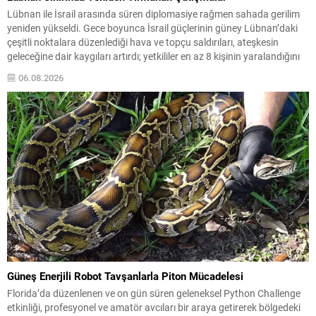
Lübnan ile İsrail arasında süren diplomasiye rağmen sahada gerilim
yeniden yükseldi. Gece boyunca İsrail güçlerinin güney Lübnan’daki
çeşitli noktalara düzenlediği hava ve topçu saldırıları, ateşkesin
geleceğine dair kaygıları artırdı; yetkililer en az 8 kişinin yaralandığını
bildirdi. Sur kentine yakın Burc Şimali Mahallesi, insansız hava araçları
06.08.2026
tarafından üst üste üç kez...
Güneş Enerjili Robot Tavşanlarla Piton Mücadelesi
Florida’da düzenlenen ve on gün süren geleneksel Python Challenge
etkinliği, profesyonel ve amatör avcıları bir araya getirerek bölgedeki