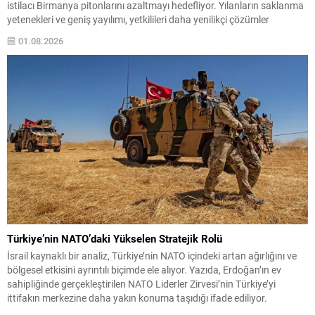
istilacı Birmanya pitonlarını azaltmayı hedefliyor. Yılanların saklanma
yetenekleri ve geniş yayılımı, yetkilileri daha yenilikçi çözümler
aramaya yönlendirdi. Bu amaçla Güney Florida Su Yönetim Bölgesi ile
01.08.2026
Florida Üniversitesi araştırmacıları, güneş enerjisiyle çalışan robot...
Türkiye’nin NATO’daki Yükselen Stratejik Rolü
İsrail kaynaklı bir analiz, Türkiye’nin NATO içindeki artan ağırlığını ve
bölgesel etkisini ayrıntılı biçimde ele alıyor. Yazıda, Erdoğan’ın ev
sahipliğinde gerçekleştirilen NATO Liderler Zirvesi’nin Türkiye’yi
ittifakın merkezine daha yakın konuma taşıdığı ifade ediliyor.
Analizde, Türkiye’nin hem askeri hem de coğrafi avantajları üzerinden