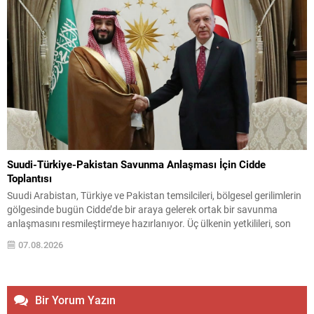
Suudi-Türkiye-Pakistan Savunma Anlaşması İçin Cidde
Toplantısı
Suudi Arabistan, Türkiye ve Pakistan temsilcileri, bölgesel gerilimlerin
gölgesinde bugün Cidde’de bir araya gelerek ortak bir savunma
anlaşmasını resmileştirmeye hazırlanıyor. Üç ülkenin yetkilileri, son
dönemde artan çatışmalar ve deniz taşımacılığındaki aksaklıkların
07.08.2026
yarattığı riskleri gerekçe göstererek uzlaşma sağladı. Görüşmeye
ilişkin bilgi veren Suudi askeri kaynaklar, uzun süredir müzakere edilen
metnin son...
Bir Yorum Yazın