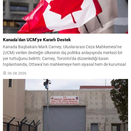
Kanada’dan UCM’ye Kararlı Destek
Kanada Başbakanı Mark Carney, Uluslararası Ceza Mahkemesi’ne
(UCM) verilen desteğin ülkesinin dış politika anlayışında merkezi bir
yer tuttuğunu belirtti. Carney, Toronto’da düzenlediği basın
toplantısında, Ottawa’nın mahkemeye hem siyasal hem de kurumsal
düzeyde katkı sağlamaya devam edeceğini söyledi. Carney, küresel
06.08.2026
arenadaki gerilimlerin artmasıyla birlikte UCM’nin sorumluluklarının
büyüdüğünü ifade etti ve uluslararası...