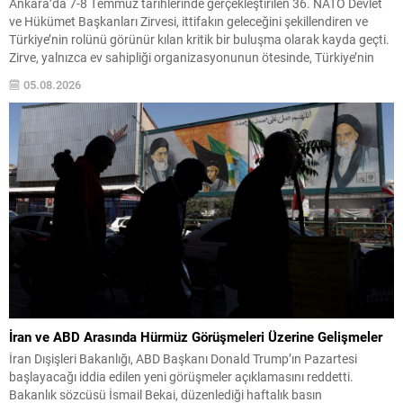
Ankara’da 7-8 Temmuz tarihlerinde gerçekleştirilen 36. NATO Devlet
ve Hükümet Başkanları Zirvesi, ittifakın geleceğini şekillendiren ve
Türkiye’nin rolünü görünür kılan kritik bir buluşma olarak kayda geçti.
Zirve, yalnızca ev sahipliği organizasyonunun ötesinde, Türkiye’nin
stratejik iletişim ve diplomatik etkinliğini uluslararası arenada
05.08.2026
pekiştirdi. Uluslararası güvenlik ortamı eş zamanlı ve çok boyutlu
tehditlerle...
İran ve ABD Arasında Hürmüz Görüşmeleri Üzerine Gelişmeler
İran Dışişleri Bakanlığı, ABD Başkanı Donald Trump’ın Pazartesi
başlayacağı iddia edilen yeni görüşmeler açıklamasını reddetti.
Bakanlık sözcüsü İsmail Bekai, düzenlediği haftalık basın