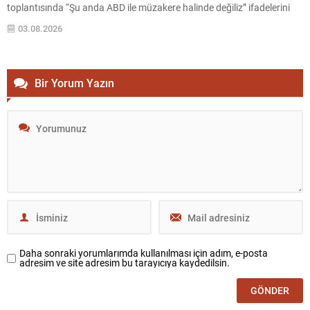
toplantısında “Şu anda ABD ile müzakere halinde değiliz” ifadelerini
kullandı ve mevcut diplomatik temasların esasen Umman ile Hürmüz
03.08.2026
Boğazı’nın geçiş güvenliğine ilişkin olduğunu belirtti. Hürmüz Boğazı,
çatışmayı sonlandırma...
Bir Yorum Yazın
Daha sonraki yorumlarımda kullanılması için adım, e-posta
adresim ve site adresim bu tarayıcıya kaydedilsin.