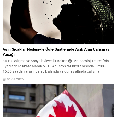
Aşırı Sıcaklar Nedeniyle Öğle Saatlerinde Açık Alan Çalışması
Yasağı
KKTC Çalışma ve Sosyal Güvenlik Bakanlığı, Meteoroloji Dairesi’nin
uyarılarını dikkate alarak 5–15 Ağustos tarihleri arasında 12:00–
16:00 saatleri arasında açık alanda ve güneş altında çalışma
yapılmasını yasakladı. Karar, doğrudan yüksek sıcaklığa maruz kalan
06.08.2026
çalışanları sıcak çarpması, aşırı sıvı kaybı gibi sağlık risklerinden
korumayı amaçlıyor. Meskun mahal dışındaki tarım ve inşaat
faaliyetlerinde...