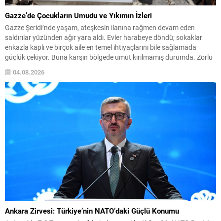
Gazze’de Çocukların Umudu ve Yıkımın İzleri
Gazze Şeridi’nde yaşam, ateşkesin ilanına rağmen devam eden
saldırılar yüzünden ağır yara aldı. Evler harabeye döndü; sokaklar
enkazla kaplı ve birçok aile en temel ihtiyaçlarını bile sağlamada
güçlük çekiyor. Buna karşın bölgede umut kırılmamış durumda. Zorlu
koşullarda yaşayan çocuklar ve aileleri, küçük mutlulukları koruyarak
04.08.2026
yaralarını sarmaya çalışıyor. Evlerin Harabeye Dönmesi...
Ankara Zirvesi: Türkiye’nin NATO’daki Güçlü Konumu