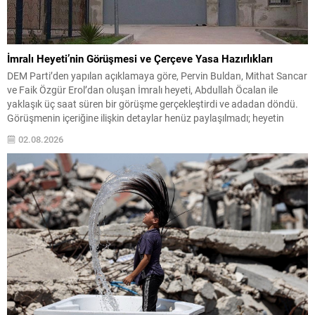
İmralı Heyeti’nin Görüşmesi ve Çerçeve Yasa Hazırlıkları
DEM Parti’den yapılan açıklamaya göre, Pervin Buldan, Mithat Sancar
ve Faik Özgür Erol’dan oluşan İmralı heyeti, Abdullah Öcalan ile
yaklaşık üç saat süren bir görüşme gerçekleştirdi ve adadan döndü.
Görüşmenin içeriğine ilişkin detaylar henüz paylaşılmadı; heyetin
konuyla ilgili açıklamayı yarın yapması bekleniyor. Çerçeve yasaya
02.08.2026
ilişkin son gelişmeler Terörsüz Türkiye çerçevesinde...