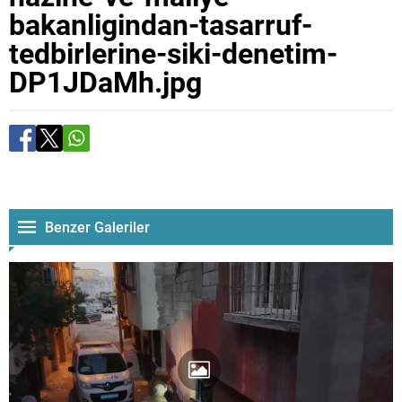
bakanligindan-tasarruf-
tedbirlerine-siki-denetim-
DP1JDaMh.jpg
Benzer Galeriler