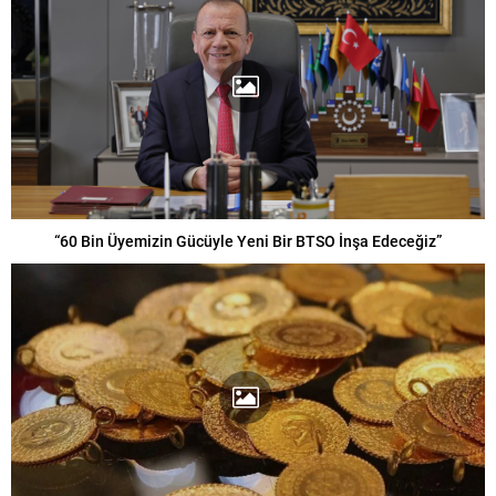
“60 Bin Üyemizin Gücüyle Yeni Bir BTSO İnşa Edeceğiz”