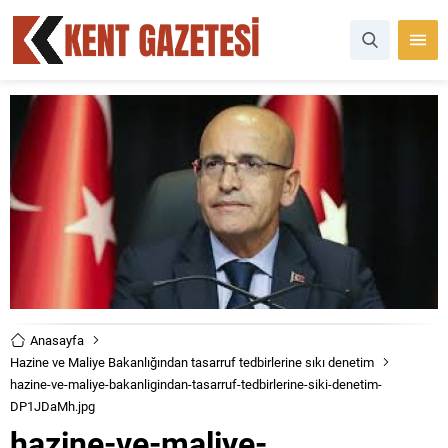
Anasayfa
Hazine ve Maliye Bakanlığından tasarruf tedbirlerine sıkı denetim
hazine-ve-maliye-bakanligindan-tasarruf-tedbirlerine-siki-denetim-
DP1JDaMh.jpg
hazine-ve-maliye-