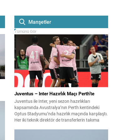
Manşetler
Tümünü Gör
Juventus – Inter Hazırlık Maçı Perth’te
Juventus ile Inter, yeni sezon hazırlıkları
kapsamında Avustralya’nın Perth kentindeki
Optus Stadyumu’nda hazırlık maçında karşılaştı.
Her iki teknik direktör de transferlerin takıma
uyumunu ve oyuncuların fiziksel durumunu
değerlendirmek için bu mücadeleyi kritik bir
prova olarak kullandı. Karşılaşmada iki Türk