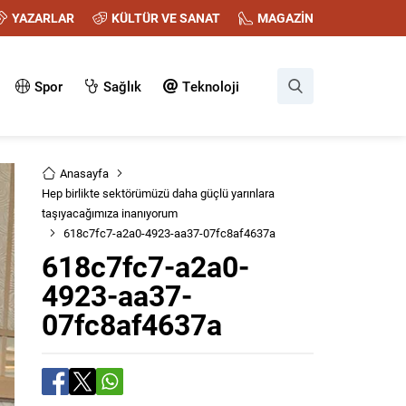
YAZARLAR
KÜLTÜR VE SANAT
MAGAZİN
Spor
Sağlık
Teknoloji
Anasayfa
Hep birlikte sektörümüzü daha güçlü yarınlara
taşıyacağımıza inanıyorum
618c7fc7-a2a0-4923-aa37-07fc8af4637a
618c7fc7-a2a0-
4923-aa37-
07fc8af4637a