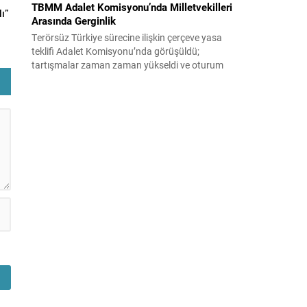
TBMM Adalet Komisyonu’nda Milletvekilleri
ı”
Arasında Gerginlik
Terörsüz Türkiye sürecine ilişkin çerçeve yasa
teklifi Adalet Komisyonu’nda görüşüldü;
tartışmalar zaman zaman yükseldi ve oturum
kısa süreliğine kesintiye uğradı. Komisyon
çalışmalarında kimi milletvekilleri arasında sözlü
gerilim yaşandı, daha sonra fiziksel arbede çıktı.
Görüşme sırasında İyi Parti ile MHP milletvekilleri
arasında söz düellosu başladı; taraflar birbirlerini
sert ifadelerle eleştirdi. Tartışma...