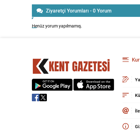
Ziyaretçi Yorumları - 0 Yorum
Henüz yorum yapılmamış.
Kur
Ya
Kü
İl
Gi