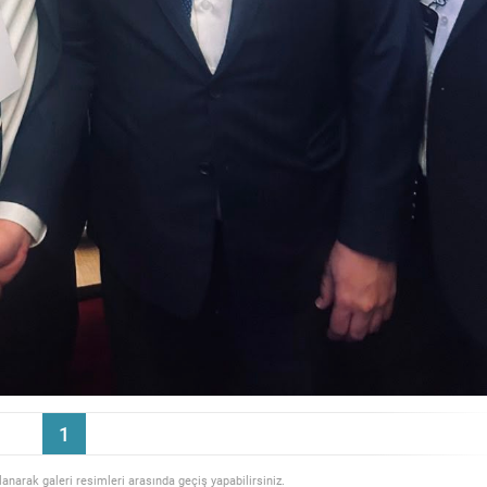
1
llanarak galeri resimleri arasında geçiş yapabilirsiniz.