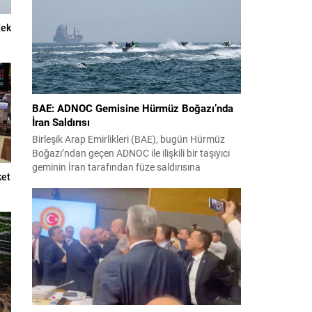
futbolcu sahada yer aldı: Juventus’ta Kenan
Yıldız ilk 11’de görev alırken,...
Tek
BAE: ADNOC Gemisine Hürmüz Boğazı’nda
İran Saldırısı
Birleşik Arap Emirlikleri (BAE), bugün Hürmüz
Boğazı’ndan geçen ADNOC ile ilişkili bir taşıyıcı
geminin İran tarafından füze saldırısına
ket
uğradığını duyurdu. Yetkililer olayın kontrol altına
alındığını bildirirken saldırıyı kınadı ve Tahran’ı
korsanlıkla suçladı. WAM ajansının aktardığı ilk
açıklamada, ADNOC’a ait bir geminin sabah
saatlerinde hedef alındığı belirtildi; ilerleyen
dakikalarda ise BAE...