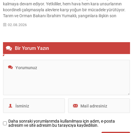
kalmaya devam ediyor. Yetkililer, hem hava hem kara unsurlarının
koordineli çalışmasıyla alevlere karşı yoğun bir mücadele yürütüyor.
Tarım ve Orman Bakanı İbrahim Yumaklı, yangınlara ilişkin son
durumu paylaştı; bazı olayların kontrol altına alındığını, riskin ise
02.08.2026
tamamen ortadan kalkmadığını vurguladı. Kontrol Altına Alınan...
Bir Yorum Yazın
Daha sonraki yorumlarımda kullanılması için adım, e-posta
adresim ve site adresim bu tarayıcıya kaydedilsin.