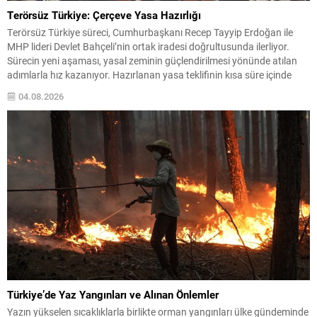
Terörsüz Türkiye: Çerçeve Yasa Hazırlığı
Terörsüz Türkiye süreci, Cumhurbaşkanı Recep Tayyip Erdoğan ile
MHP lideri Devlet Bahçeli’nin ortak iradesi doğrultusunda ilerliyor.
Sürecin yeni aşaması, yasal zeminin güçlendirilmesi yönünde atılan
adımlarla hız kazanıyor. Hazırlanan yasa teklifinin kısa süre içinde
Meclis gündemine taşınması bekleniyor; ortak imzalarla sunulacak
04.08.2026
teklifin, toplumsal dayanışma ve bütünleşmeyi hedeflediği
vurgulanıyor. Çerçeve Yasa ve...
Türkiye’de Yaz Yangınları ve Alınan Önlemler
Yazın yükselen sıcaklıklarla birlikte orman yangınları ülke gündeminde