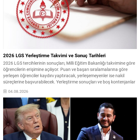
2026 LGS Yerleştirme Takvimi ve Sonuç Tarihleri
2026 LGS tercihlerinin sonuçları, Milli Eğitim Bakanlığı takvimine göre
öğrencilerin erişimine açılıyor. Puan ve başarı sıralamalarına göre
yerleşen öğrenciler kaydını yaptıracak, yerleşemeyenler ise nakil
süreçlerine başvurabilecek. Yerleştirme sonuçları ve boş kontenjanlar
5 Ağustos Çarşamba günü meb.gov.tr adresinde ilan edilecek.
04.08.2026
Sınavla öğrenci alan okullarda puan eşitliği durumunda sıralama;
Okul Başarı Puanı...