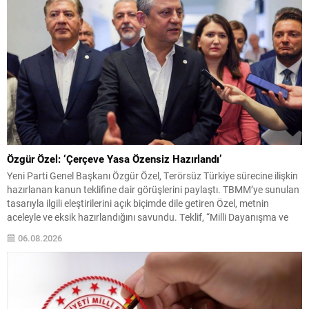
Özgür Özel: ‘Çerçeve Yasa Özensiz Hazırlandı’
Yeni Parti Genel Başkanı Özgür Özel, Terörsüz Türkiye sürecine ilişkin
hazırlanan kanun teklifine dair görüşlerini paylaştı. TBMM’ye sunulan
tasarıyla ilgili eleştirilerini açık biçimde dile getiren Özel, metnin
aceleyle ve eksik hazırlandığını savundu. Teklif, “Milli Dayanışma ve
Toplumsal Bütünleşmenin Güçlendirilmesine Dair Kanun Teklifi” adıyla
06.08.2026
TBMM Başkanlığına sunuldu ve yaklaşık 360 milletvekilinin...