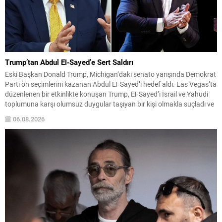
Trump’tan Abdul El‑Sayed’e Sert Saldırı
Eski Başkan Donald Trump, Michigan’daki senato yarışında Demokrat
Parti ön seçimlerini kazanan Abdul El‑Sayed’i hedef aldı. Las Vegas’ta
düzenlenen bir etkinlikte konuşan Trump, El‑Sayed’i İsrail ve Yahudi
toplumuna karşı olumsuz duygular taşıyan bir kişi olmakla suçladı ve
onu “komünist” olarak nitelendirdi. Trump, konuşmasında El‑Sayed’in
06.08.2026
“Yahudilerden nefret ettiğini” öne sürerek, bu...