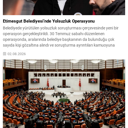
Etimesgut Belediyesi’nde Yolsuzluk Operasyonu
Belediyede yürütülen yolsuzluk soruşturması çerçevesinde yeni bir
operasyon gerçekleştirildi. 30 Temmuz sabahı düzenlenen
operasyonda, aralarında belediye başkanının da bulunduğu çok
sayıda kişi gözaltına alındı ve soruşturma ayrıntıları kamuoyuna
yansımaya başladı. Soruşturma kapsamında toplam 55 şüpheliden
02.08.2026
42’sinin belediye personeli, 13’ünün ise firma yetkilisi olduğu bildirildi.
Gözaltına alınanlar arasında Etimesgut Belediye Başkanı...