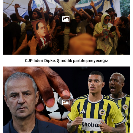
CJP lideri Dipke: Şimdilik partileşmeyeceğiz