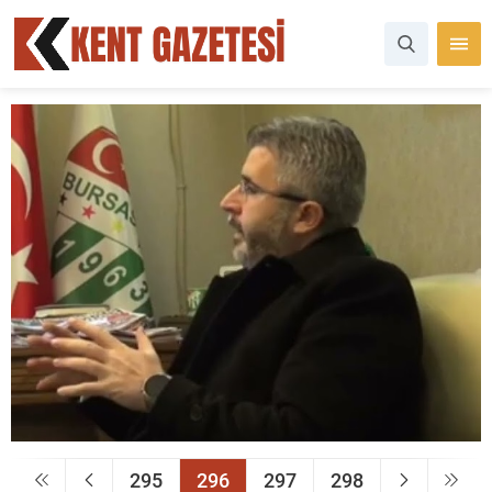
295
296
297
298