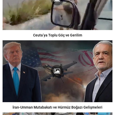
Ceuta’ya Toplu Göç ve Gerilim
İran-Umman Mutabakatı ve Hürmüz Boğazı Gelişmeleri