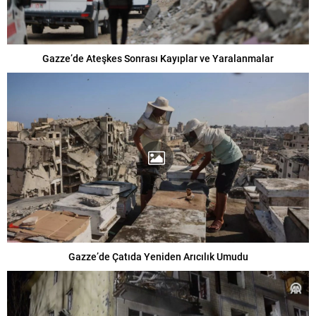
Gazze’de Ateşkes Sonrası Kayıplar ve Yaralanmalar
Gazze’de Çatıda Yeniden Arıcılık Umudu