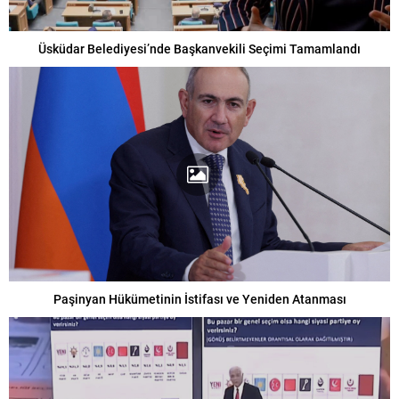
Üsküdar Belediyesi’nde Başkanvekili Seçimi Tamamlandı
Paşinyan Hükümetinin İstifası ve Yeniden Atanması