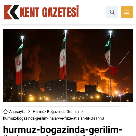
Anasayfa
Hürmüz Boğazı'nda Gerilim
hurmuz-bogazinda-gerilim-ihalar-ve-fuze-atislari-hRGs1nhS
hurmuz-bogazinda-gerilim-