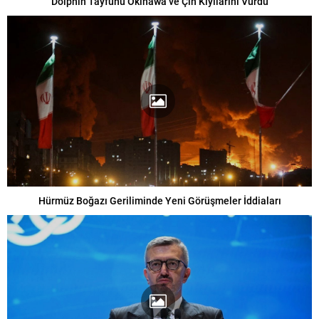
Dolphin Tayfunu Okinawa ve Çin Kıyılarını Vurdu
Hürmüz Boğazı Geriliminde Yeni Görüşmeler İddiaları