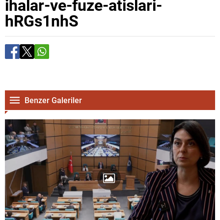
ihalar-ve-fuze-atislari-
hRGs1nhS
Benzer Galeriler