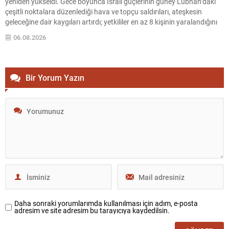
yeniden yükseldi. Gece boyunca İsrail güçlerinin güney Lübnan’daki
çeşitli noktalara düzenlediği hava ve topçu saldırıları, ateşkesin
geleceğine dair kaygıları artırdı; yetkililer en az 8 kişinin yaralandığını
bildirdi. Sur kentine yakın Burc Şimali Mahallesi, insansız hava araçları
06.08.2026
tarafından üst üste üç kez...
Bir Yorum Yazın
Daha sonraki yorumlarımda kullanılması için adım, e-posta
adresim ve site adresim bu tarayıcıya kaydedilsin.