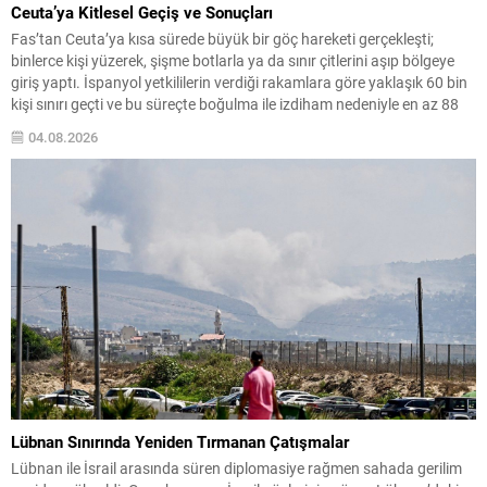
Ceuta’ya Kitlesel Geçiş ve Sonuçları
Fas’tan Ceuta’ya kısa sürede büyük bir göç hareketi gerçekleşti;
binlerce kişi yüzerek, şişme botlarla ya da sınır çitlerini aşıp bölgeye
giriş yaptı. İspanyol yetkililerin verdiği rakamlara göre yaklaşık 60 bin
kişi sınırı geçti ve bu süreçte boğulma ile izdiham nedeniyle en az 88
kişi yaşamını yitirdi. Olayların yoğunluğu, yerel güvenlik...
04.08.2026
Lübnan Sınırında Yeniden Tırmanan Çatışmalar
Lübnan ile İsrail arasında süren diplomasiye rağmen sahada gerilim