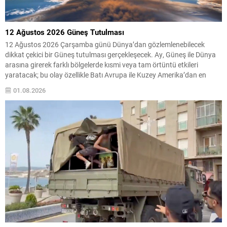
12 Ağustos 2026 Güneş Tutulması
12 Ağustos 2026 Çarşamba günü Dünya’dan gözlemlenebilecek
dikkat çekici bir Güneş tutulması gerçekleşecek. Ay, Güneş ile Dünya
arasına girerek farklı bölgelerde kısmi veya tam örtüntü etkileri
yaratacak; bu olay özellikle Batı Avrupa ile Kuzey Amerika’dan en
belirgin şekilde izlenecek. Türkiye genelinde tam tutulma beklenmiyor,
01.08.2026
fakat bazı kesimlerde gökyüzünde belirgin değişimler...