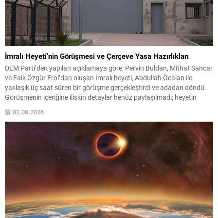
İmralı Heyeti’nin Görüşmesi ve Çerçeve Yasa Hazırlıkları
DEM Parti’den yapılan açıklamaya göre, Pervin Buldan, Mithat Sancar
ve Faik Özgür Erol’dan oluşan İmralı heyeti, Abdullah Öcalan ile
yaklaşık üç saat süren bir görüşme gerçekleştirdi ve adadan döndü.
Görüşmenin içeriğine ilişkin detaylar henüz paylaşılmadı; heyetin
konuyla ilgili açıklamayı yarın yapması bekleniyor. Çerçeve yasaya
02.08.2026
ilişkin son gelişmeler Terörsüz Türkiye çerçevesinde...