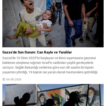
Gazze’de Son Durum: Can Kaybı ve Yaralılar
Gazze’de 10 Ekim 2025’te başlayan ve ikinci aşamasına geçmesi
beklenen ateşkese rağmen İsrail’in saldırıları çeşitli gerekçelerle
sürüyor. Sağlık Bakanlığı verilerine göre son 48 saatte iki kişinin
yaşamını yitirdiği, 19 kişinin ise yaralı olarak hastanelere getirildiği
bildirildi. Ateşkesin yürürlüğe girdiği tarihten bu yana Gazze’deki
04.08.2026
saldırılarda toplam can kaybının 1.252’ye, yaralı sayısının...