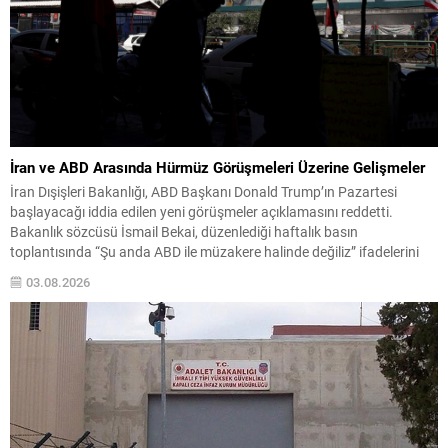
İran ve ABD Arasında Hürmüz Görüşmeleri Üzerine Gelişmeler
İran Dışişleri Bakanlığı, ABD Başkanı Donald Trump’ın Pazartesi
başlayacağı iddia edilen yeni görüşmeler açıklamasını reddetti.
Bakanlık sözcüsü İsmail Bekai, düzenlediği haftalık basın
toplantısında “Şu anda ABD ile müzakere halinde değiliz” ifadelerini
kullandı ve mevcut diplomatik temasların esasen Umman ile Hürmüz
03.08.2026
Boğazı’nın geçiş güvenliğine ilişkin olduğunu belirtti. Hürmüz Boğazı,
çatışmayı sonlandırma...