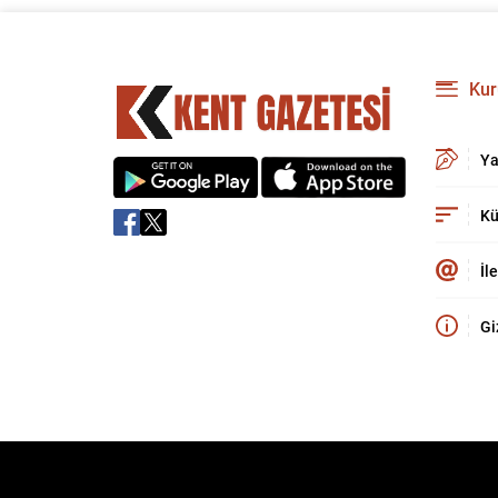
Kur
Ya
Kü
İl
Gi