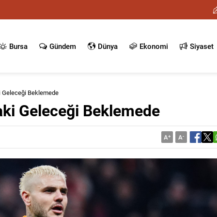
Bursa
Gündem
Dünya
Ekonomi
Siyaset
ki Geleceği Beklemede
daki Geleceği Beklemede
A
+
A
-