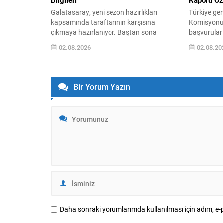
Bilgileri
Raporu Öz
Galatasaray, yeni sezon hazırlıkları
Türkiye ge
kapsamında taraftarının karşısına
Komisyonu’
çıkmaya hazırlanıyor. Baştan sona
başvurular 
mücadele edecek olan takım, sezon
toplam bin 
02.08.2026
02.08.20
öncesi ritmini bulmak ve kadroyu
207’si kadı
sınamak amacıyla Fransa temsilcisi
başvuru ala
Rennes ile sahaya çıkacak. Maç bu
güvenlik il
akşam saat 21.00‘de RAMS Park’ta
çok dilekçe
Bir Yorum Yazın
oynanacak ve karşılaşma TV100 kanalı
Ankara ve İ
üzerinden canlı yayınlanacak.
Komisyonun
Galatasaray, taraftar desteğiyle galibiyet
vatandaşlar
hedefli bir...
Daha sonraki yorumlarımda kullanılması için adım, e-p