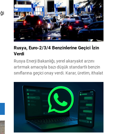
benimsendi. Teklif kapsamında, vazife
malullerinden hayatını kaybedenlerin anne ve
babalarına bağlanacak aylık tutarının, net asgari
iği
ücretin altında olmayacağı hükme bağlanıyor....
Rusya, Euro-2/3/4 Benzinlerine Geçici İzin
Verdi
Rusya Enerji Bakanlığı, yerel akaryakıt arzını
artırmak amacıyla bazı düşük standartlı benzin
sınıflarına geçici onay verdi. Karar, üretim, ithalat
ve satışa yönelik uygulanacak sınırlamaları 1
Temmuz 2027’ye kadar kaldırıyor. Açıklamada
bu düzenlemenin kalıcı bir çevre politikası
değişikliği anlamına gelmediği vurgulanıyor;
kararın geçici olduğu ve uzun vadeli çevre
hedeflerinden sapma amaçlanmadığı...