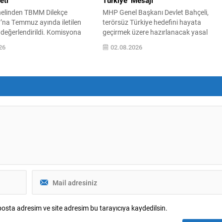
eti
Türkiye’ Mesajı
nelinden TBMM Dilekçe
MHP Genel Başkanı Devlet Bahçeli,
na Temmuz ayında iletilen
terörsüz Türkiye hedefini hayata
değerlendirildi. Komisyona
geçirmek üzere hazırlanacak yasal
610 dilekçe ulaştı; bunların
düzenlemeler hakkında önemli
26
02.08.2026
nlardan geldi. En yoğun
değerlendirmelerde bulundu. Bu süreci
nları çalışma ve sosyal
siyasetin üzerinde tutulması gerektiğini
e adalet konuları olurken, en
ve geniş bir uzlaşıyla yürütülmesinin
 gönderen iller İstanbul,
önemini vurguladı. Bahçeli, çerçeve
zmir olarak sıralandı.
yasanın milli bir mesele olarak ele
 inceleme kayıtlarında,
alınması gerektiğini belirterek,
dan farklı ve dikkat...
demokratikleşme iradesiyle uyumlu
biçimde bireysel özgürlüklerin
genişletilmesini ve...
osta adresim ve site adresim bu tarayıcıya kaydedilsin.