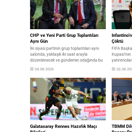
CHP ve Yeni Parti Grup Toplantıları
Infantino’
Aynı Gün
Çöktü
İki siyasi partinin grup toplantıları aynı
FIFA Başka
salonda, yaklaşık iki saat arayla
Kupası’nın b
düzenlenecek ve gündemin odağında bu
yatırımcıla
konuşmalar olacak. CHP Genel Başkanı
milyar dola
04.08.2026
02.08.20
Kemal Kılıçdaroğlu, göreve dönüşünün
zorunda kal
ardından ilk kez parti grubunda
bir güven b
konuşacak; konuşmasının saat 13.30’da
futbol otor
yapılması planlanıyor. Yeni Parti’nin ilk
konfederasy
grup toplantısı ve teşkilatlanma Yeni Parti
güvenlerin
Genel Başkanı Özgür Özel, partisinin...
sürecin şef
yürütüldüğü
Galatasaray Rennes Hazırlık Maçı
TBMM Dil