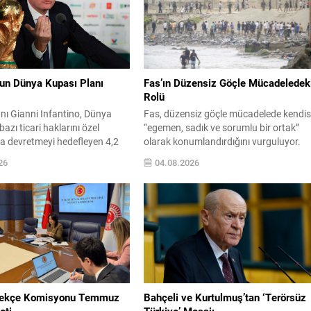
nun Dünya Kupası Planı
Fas’ın Düzensiz Göçle Mücadeledek
Rolü
nı Gianni Infantino, Dünya
Fas, düzensiz göçle mücadelede kendis
azı ticari haklarını özel
“egemen, sadık ve sorumlu bir ortak”
ra devretmeyi hedefleyen 4,2
olarak konumlandırdığını vurguluyor.
rlık planını geri çekmek
Hükümet yetkilisi, ülkenin bu alandaki
26
04.08.2026
arak futbol yönetiminde ciddi
çabalarının taahhüt ve sorumluluk
unalımına yol açtı. Avrupa’nın
bilinciyle şekillendiğini belirtti. Yetkili,
itesi UEFA ile CONCACAF gibi
Fas’ın baskılara boyun eğmediğini ve
onlar, Infantino’ya karşı
politikalarının ne şantaj ne de zorlama
i kamuoyuna açıkladı ve
sonucu belirlendiğini ifade ederek,
faflıktan uzak biçimde
mücadelenin ortak bir sorumluluk
nü ileri sürdü....
olduğunu söyledi. İş birliği...
ekçe Komisyonu Temmuz
Bahçeli ve Kurtulmuş’tan ‘Terörsüz