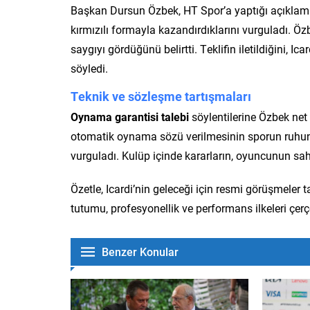
Başkan Dursun Özbek, HT Spor’a yaptığı açıklamada
kırmızılı formayla kazandırdıklarını vurguladı. Öz
saygıyı gördüğünü belirtti. Teklifin iletildiğini,
söyledi.
Teknik ve sözleşme tartışmaları
Oynama garantisi talebi
söylentilerine Özbek net
otomatik oynama sözü verilmesinin sporun ruhuna 
vurguladı. Kulüp içinde kararların, oyuncunun sah
Özetle, Icardi’nin geleceği için resmi görüşmele
tutumu, profesyonellik ve performans ilkeleri çer
Benzer Konular