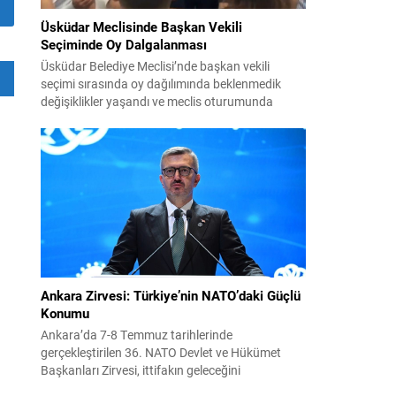
Üsküdar Meclisinde Başkan Vekili
Seçiminde Oy Dalgalanması
Üsküdar Belediye Meclisi’nde başkan vekili
seçimi sırasında oy dağılımında beklenmedik
değişiklikler yaşandı ve meclis oturumunda
gergin anlar oluştu. Soruşturma kapsamında
görevden uzaklaştırılan Sinem Dedetaş’ın yerine
seçilecek isim için yapılan oylamalarda parti içi
dengeler gündemin merkezine oturdu. CHP’nin
adayı Sibel Tan Çetinkaya ile AK Parti’nin adayı
Dündar Ziya Gültekin arasında geçen...
Ankara Zirvesi: Türkiye’nin NATO’daki Güçlü
Konumu
Ankara’da 7-8 Temmuz tarihlerinde
gerçekleştirilen 36. NATO Devlet ve Hükümet
Başkanları Zirvesi, ittifakın geleceğini
şekillendiren ve Türkiye’nin rolünü görünür kılan