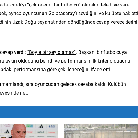
 Icardi’yi “çok önemli bir futbolcu” olarak niteledi ve sarı-
bek, ayrıca oyuncunun Galatasaray’ı sevdiğini ve kulüpte hak ett
 Icardi’nin Uzak Doğu seyahatinden döndüğünde cevap vereceklerini
 cevap verdi:
“Böyle bir şey olamaz”
. Başkan, bir futbolcuya
aykırı olduğunu belirtti ve performansın ilk kriter olduğunu
adaki performansına göre şekilleneceğini ifade etti.
r tamamlandı; sıra oyuncudan gelecek cevaba kaldı. Kulübün
çevesinde net.