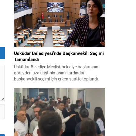
teklifin 12 maddelik düzenlemeleri kamuoyuyla
paylaşıldı. Hazırlanan düzenleme, örgütün fiili
varlığını sona erdirdiğinin ve tüm silah ile
mühimmatını teslim ettiğinin güvenlik
kurumlarınca tespiti...
n
Üsküdar Belediyesi’nde Başkanvekili Seçimi
Tamamlandı
Üsküdar Belediye Meclisi, belediye başkanının
görevden uzaklaştırılmasının ardından
başkanvekili seçimi için erken saatte toplandı.
Soruşturma nedeniyle yerine vekil seçilmesi
gereken süreç yoğun tartışmalar ve itirazlarla
ilerledi. CHP, Sibel Tan Çetinkaya’yı; Cumhur
İttifakı ise Dündar Ziya Gültekin’i aday gösterdi.
Seçimin ilk iki turunda sonuçlar değişmeyince
üçüncü tura ve ardından salt çoğunluk...