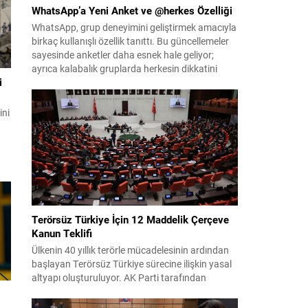
WhatsApp’a Yeni Anket ve @herkes Özelliği
WhatsApp, grup deneyimini geliştirmek amacıyla
birkaç kullanışlı özellik tanıttı. Bu güncellemeler
sayesinde anketler daha esnek hale geliyor;
ayrıca kalabalık gruplarda herkesin dikkatini
i
anında çekmek kolaylaşıyor. Platforma eklenen
yenilikler, grup içi organizasyonları ve duyuruları
yönetmeyi daha pratik bir hâle getiriyor. Aşağıda
ini
öne çıkan değişiklikler ve kullanım notları
özetlenmiştir. Anketlerde esneklik ve...
Terörsüz Türkiye İçin 12 Maddelik Çerçeve
Kanun Teklifi
Ülkenin 40 yıllık terörle mücadelesinin ardından
başlayan Terörsüz Türkiye sürecine ilişkin yasal
altyapı oluşturuluyor. AK Parti tarafından
hazırlanan çerçeve yasa teklifi, TBMM
Başkanlığı’na sunulmak üzere hazırlandı ve