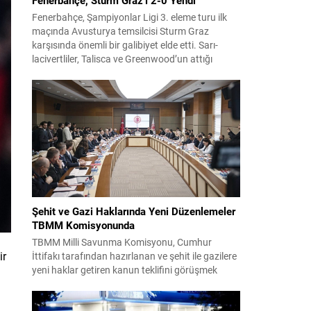
Fenerbahçe, Şampiyonlar Ligi 3. eleme turu ilk
maçında Avusturya temsilcisi Sturm Graz
karşısında önemli bir galibiyet elde etti. Sarı-
lacivertliler, Talisca ve Greenwood’un attığı
gollerle sahadan 2-0 üstün ayrıldı ve rövanş
öncesi avantaj sağladı. Karşılaşma sonrası
takım yönetimi mücadeleyi değerlendirdi ve
gelecek planlarına dair bilgi verdi. Futboldan
sorumlu yönetici Cihan Kamer,...
Şehit ve Gazi Haklarında Yeni Düzenlemeler
TBMM Komisyonunda
TBMM Milli Savunma Komisyonu, Cumhur
ir
İttifakı tarafından hazırlanan ve şehit ile gazilere
yeni haklar getiren kanun teklifini görüşmek
üzere toplandı. Görüşmelerin sonunda teklif
komisyonda kabul edildi ve bir dizi düzenleme