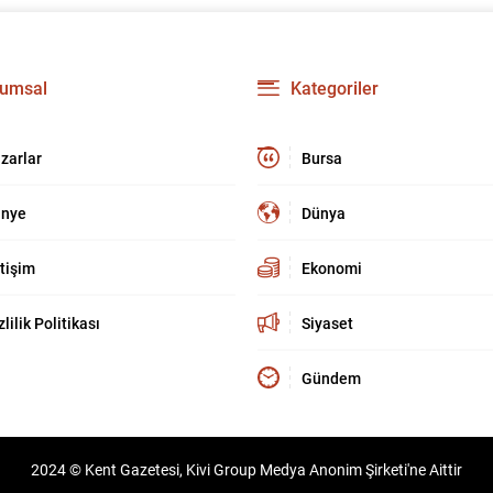
umsal
Kategoriler
zarlar
Bursa
nye
Dünya
etişim
Ekonomi
zlilik Politikası
Siyaset
Gündem
2024 © Kent Gazetesi, Kivi Group Medya Anonim Şirketi'ne Aittir