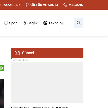
YAZARLAR
KÜLTÜR VE SANAT
MAGAZİN
Spor
Sağlık
Teknoloji
Güncel
Tümünü Gör
Fenerbahçe, Sturm Graz’ı 2-0 Yendi