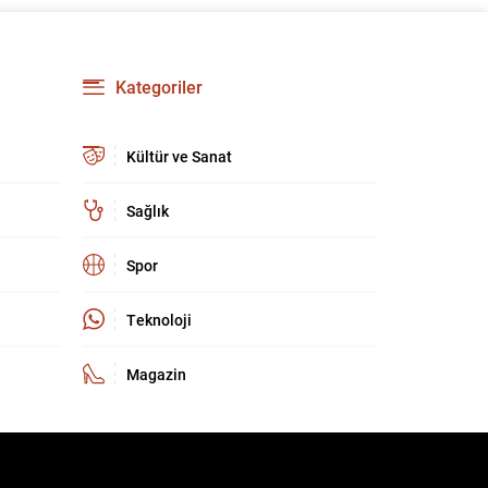
kritik bir buluşma olarak kayda geçti. Zirve,
yalnızca ev sahipliği organizasyonunun
ötesinde, Türkiye’nin stratejik iletişim ve
diplomatik etkinliğini uluslararası arenada
Kategoriler
pekiştirdi. Uluslararası güvenlik ortamı eş
zamanlı ve çok boyutlu tehditlerle...
Kültür ve Sanat
Sağlık
Spor
Teknoloji
Magazin