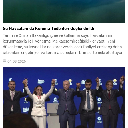
Su Havzalarında Koruma Tedbirleri Güçlendirildi
Tarım ve Orman Bakanlığı, içme ve kullanma suyu havzalarının
korunmasıyla ilgili yönetmelikte kapsamlı değişiklikler yaptı. Yeni
düzenleme, su kaynaklarına zarar verebilecek faaliyetlere karşı daha
sıkı önlemler getiriyor ve koruma süreçlerini bilimsel temele oturtuyor.
Havzalarda ortaya çıkabilecek noktasal ve yayılı kirlilik kaynaklarının
04.08.2026
önlenmesi için ilgili kurumlar gerekli tedbirleri almakla yükümlü
olacak....