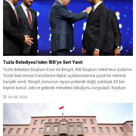
Tuzla Belediyesi’nden İBB’ye Sert Yanıt
Tuzla Belediye Başkanı Eren Ali Bingöl, İBB Başkan Vekili Nuri Aslan’ın
Tuzla’daki emsal transferine ilişkin açıklamalarına yazılı bir metinle
karşılık verdi. Bingöl, konunun siyasi polemik değil; yaklaşık 50 bin
kişinin konut, aile ve gelecek meselesi olduğunu vurguladı. Başkan
Bingöl, 2019-2024 dönemine ilişkin usulsüzlük iddiaları, eksik belgeler
04.08.2026
ve mükerrer emsal aktarımlarına...