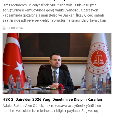
İzmir Menderes Belediyesi’nde yürütülen yolsuzluk ve rüşvet
soruşturması kamuoyunda geniş yankı uyandırdı. Operasyon
kapsamında gözaltına alınan Belediye Başkanı İlkay Çiçek, sabah
saatlerinde adliyeye sevk edildi; soruşturma sırasında ortaya çıkan
konuşma ve mesajlar, dosyanın içeriğini aydınlatıyor. Soruşturma
07.08.2026
kayıtlarında, Çiçek’in sevgilisiyle yaptığı konuşmalar ile belediyedeki
para trafiğine ilişkin yazışmaların yer aldığı, usulsüz...
HSK 2. Daire’den 2026 Yargı Denetimi ve Disiplin Kararları
Adalet Bakanı Akın Gürlek, hakim ve savcılara yönelik yürütülen
denetim ve disiplin işlemlerine dair bilgiler paylaştı. Suç ve suç