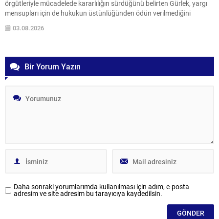
örgütleriyle mücadelede kararlılığın sürdüğünü belirten Gürlek, yargı
mensupları için de hukukun üstünlüğünden ödün verilmediğini
vurguladı. Gürlek, adaletin gereğini yerine getirirken makam, unvan
03.08.2026
veya nüfuz ayrımı yapılmadığını ifade etti; bu yaklaşımın yargı...
Bir Yorum Yazın
Daha sonraki yorumlarımda kullanılması için adım, e-posta
adresim ve site adresim bu tarayıcıya kaydedilsin.