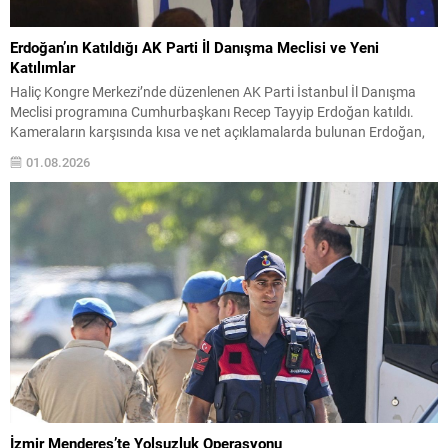
Erdoğan’ın Katıldığı AK Parti İl Danışma Meclisi ve Yeni
Katılımlar
Haliç Kongre Merkezi’nde düzenlenen AK Parti İstanbul İl Danışma
Meclisi programına Cumhurbaşkanı Recep Tayyip Erdoğan katıldı.
Kameraların karşısında kısa ve net açıklamalarda bulunan Erdoğan,
toplantının önemli gündemlerini paylaştı. Programın devamında
01.08.2026
partinin yeni katılımları için rozet töreni gerçekleştirildi. Tören, partinin
kadrosunu güçlendiren bu adımı vurguladı ve katılımcılar arasında
sıcak görüntüler oluştu....
İzmir Menderes’te Yolsuzluk Operasyonu