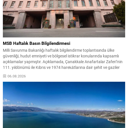
MSB Haftalık Basın Bilgilendirmesi
Milli Savunma Bakanlığı haftalık bilgilendirme toplantısında ülke
güvenliği, hudut emniyeti ve bölgesel istikrar konularında kapsamlı
açıklamalar yapmıştır. Açıklamada, Çanakkale Anafartalar Zaferi’nin
111. yıldönümü ile Kıbrıs ve 1974 harekâtlarına dair şehit ve gaziler
anmaları vurgulanmış; kahraman şehitlerimize rahmet ve minnet
06.08.2026
dileği tekrarlanmıştır. Türk Silahlı Kuvvetleri’nin terörle mücadeledeki
kararlılığı ve hudut güvenliğinde...