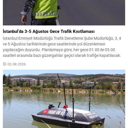
İstanbul’da 3-5 Ağustos Gece Trafik Kısıtlaması
İstanbul Emniyet Müdürlüğü Trafik Denetleme Şube Müdürlüğü, 3, 4
ve 5 Ağustos tarihlerinde gece saatlerinde yol düzenlemesi
yapılacağını duyurdu. Planlamaya göre, her gece 01.00 ile 05.00
saatleri arasında bazı güzergahlar geçici olarak trafiğe kapatılacak.
Belirtilen saat aralığında kapatılacak yollar arasında Beylerbeyi Köprü
02.08.2026
Katılımı, Kısıklı Caddesi Altunizade Köprü Katılımı, Altunizade
Kavşağı...