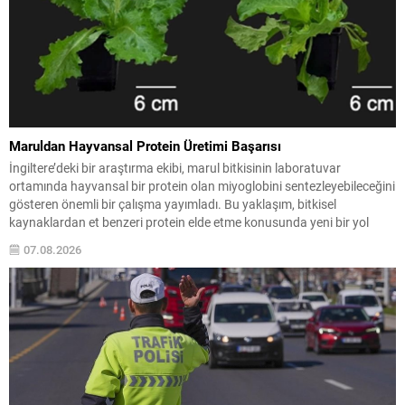
Maruldan Hayvansal Protein Üretimi Başarısı
İngiltere’deki bir araştırma ekibi, marul bitkisinin laboratuvar
ortamında hayvansal bir protein olan miyoglobini sentezleyebileceğini
gösteren önemli bir çalışma yayımladı. Bu yaklaşım, bitkisel
kaynaklardan et benzeri protein elde etme konusunda yeni bir yol
açıyor. Araştırmada, domuz miyoglobin genleri marul ve tütün
07.08.2026
kloroplastlarına aktarılırken bitkilere herhangi bir fotosentez
bozukluğu yaşatılmadı; genetik değişiklikli...