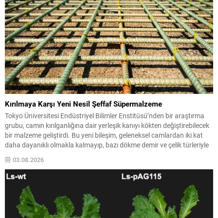
Kırılmaya Karşı Yeni Nesil Şeffaf Süpermalzeme
Tokyo Üniversitesi Endüstriyel Bilimler Enstitüsü’nden bir araştırma
grubu, camın kırılganlığına dair yerleşik kanıyı kökten değiştirebilecek
bir malzeme geliştirdi. Bu yeni bileşim, geleneksel camlardan iki kat
daha dayanıklı olmakla kalmayıp, bazı dökme demir ve çelik türleriyle
karşılaştırılabilecek yük taşıma kapasitesine ulaşıyor. Malzeme,
03.08.2026
görünür şeffaflığını korurken darbe enerjisini emen bir iç yapı...