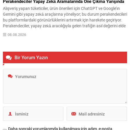
Perakendeciler Yapay Zekâ Aramalarında Öne Çıkma Yarışında
Alışveriş yapan tüketiciler, ürün önerileri için ChatGPT ve Google’ın
Gemini gibi yapay zekâ araçlarına yöneliyor; bu durum perakendecileri
bu platformlardaki görünürlüklerini artırmak için harekete geçiriyor.
Perakendeciler, yapay zekâ aracılığıyla gelen trafiğin asıl değerini elde
edebilmek için satın alma sürecinin kendi sitelerinde tamamlanmasını
08.08.2026
sağlamaya odaklanıyor. ABD’de Walmart, Ulta Beauty ve Wayfair...
Bir Yorum Yazın
Daha sonraki yorumlarımda kullanılması için adım, e-posta