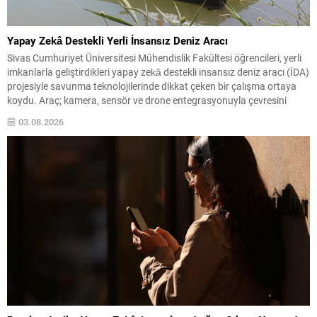
Yapay Zekâ Destekli Yerli İnsansız Deniz Aracı
Sivas Cumhuriyet Üniversitesi Mühendislik Fakültesi öğrencileri, yerli
imkanlarla geliştirdikleri yapay zekâ destekli insansız deniz aracı (İDA)
projesiyle savunma teknolojilerinde dikkat çeken bir çalışma ortaya
koydu. Araç; kamera, sensör ve drone entegrasyonuyla çevresini
analiz edip otonom görevler gerçekleştirebiliyor. Geliştirilen sistem,
03.08.2026
deniz üzerinde bağımsız hareket edebilmenin ötesinde; hava, kara ve
deniz unsurlarını...