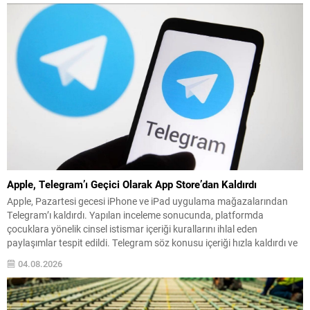
Apple, Telegram’ı Geçici Olarak App Store’dan Kaldırdı
Apple, Pazartesi gecesi iPhone ve iPad uygulama mağazalarından
Telegram’ı kaldırdı. Yapılan inceleme sonucunda, platformda
çocuklara yönelik cinsel istismar içeriği kurallarını ihlal eden
paylaşımlar tespit edildi. Telegram söz konusu içeriği hızla kaldırdı ve
paylaşımı yapan kullanıcıyı engelledi; bu adımların ardından uygulama
04.08.2026
yeniden App Store’da yer aldı. Apple’ın İncelemesi ve Telegram’ın
Yanıtı...