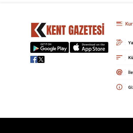
Kur
Ya
Kü
İl
Gi