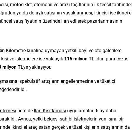
i, motosiklet, otomobil ve arazi taşıtlarının ilk tescil tarihinde
udan ya da dolaylı satışının yasaklanması; ikincisi ise ikinci e
i güncel satış fiyatının üzerinde ilan edilerek pazarlanmasının
in Kilometre kuralına uymayan yetkili bayi ve oto galerilere
n kişi ve işletmelere ise yaklaşık
116 milyon TL
idari para cezası
0 milyon TL
ye yaklaşıyor.
uşmasına, spekülatif artışların engellenmesine ve tüketici
ğerlendirildi.
enlemesi
hem de
İlan Kısıtlaması
uygulamaları 6 ay daha
rakıldı. Ayrıca, yetki belgesi sahibi işletmelerin yanı sıra, bir
inde ikinci el araç satan gerçek ve tüzel kişilerin satışlarının da