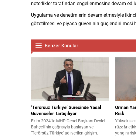
noterlikler tarafından engellenmesine devam edil
Uygulama ve denetimlerin devam etmesiyle ikinci 
gözetilmesi ve piyasa güveninin güçlendirilmesi h
Benzer Konular
‘Terörsüz Türkiye’ Sürecinde Yasal
Orman Yang
Güvenceler Tartışılıyor
Risk
Ekim 2024’te MHP Genel Başkanı Devlet
Yüksek sıca
Bahçeli’nin çağrısıyla başlayan ve
rüzgâr etki
‘Terörsüz Türkiye’ adı verilen girişim,
yangını ris