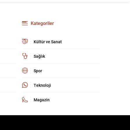
kritik bir buluşma olarak kayda geçti. Zirve,
yalnızca ev sahipliği organizasyonunun
ötesinde, Türkiye’nin stratejik iletişim ve
diplomatik etkinliğini uluslararası arenada
Kategoriler
pekiştirdi. Uluslararası güvenlik ortamı eş
zamanlı ve çok boyutlu tehditlerle...
Kültür ve Sanat
Sağlık
Spor
Teknoloji
Magazin