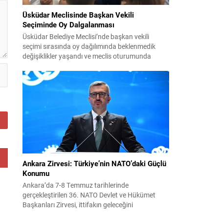
Üsküdar Meclisinde Başkan Vekili
...
Seçiminde Oy Dalgalanması
Üsküdar Belediye Meclisi’nde başkan vekili
seçimi sırasında oy dağılımında beklenmedik
değişiklikler yaşandı ve meclis oturumunda
gergin anlar oluştu. Soruşturma kapsamında
görevden uzaklaştırılan Sinem Dedetaş’ın yerine
seçilecek isim için yapılan oylamalarda parti içi
dengeler gündemin merkezine oturdu. CHP’nin
adayı Sibel Tan Çetinkaya ile AK Parti’nin adayı
Dündar Ziya Gültekin arasında geçen...
Ankara Zirvesi: Türkiye’nin NATO’daki Güçlü
Konumu
Ankara’da 7-8 Temmuz tarihlerinde
gerçekleştirilen 36. NATO Devlet ve Hükümet
Başkanları Zirvesi, ittifakın geleceğini
şekillendiren ve Türkiye’nin rolünü görünür kılan