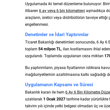
Uygulamada iki temel düzenleme bulunuyor: Birincis
itibaren
6 ay veya 6 bin kilometreyi
aşmadıkça doğr
araçların, üretici veya distribütörün tavsiye ettiğ
engellenmesi.
Denetimler ve İdari Yaptırımlar
Ticaret Bakanlığı denetimleri sonucunda, 6 Ay 6 B
toplam
54 milyon TL
, ilan kısıtlamasını ihlal ede
uygulandı. Toplamda uygulanan ceza miktarı
17
Bu yaptırımların, piyasa fiyatlarının istikrara kav
mağduriyetlerinin azaltılmasına katkı sağladığı de
Uygulamanın Kapsamı ve Süresi
Bakanlık kararı ile hem
6 Ay 6 Bin Kilometre Düz
uzatılarak
1 Ocak 2027
tarihine kadar yürürlükte bı
takvim yılı içinde yetki belgesi olmadan üç ve üzer