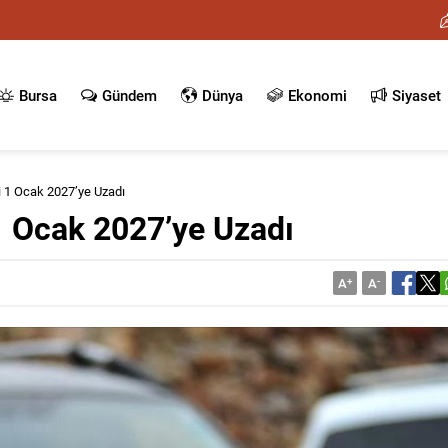
Bursa
Gündem
Dünya
Ekonomi
Siyaset
i 1 Ocak 2027’ye Uzadı
 1 Ocak 2027’ye Uzadı
A
+
A
-