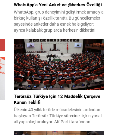
WhatsApp’a Yeni Anket ve @herkes Özelliği
WhatsApp, grup deneyimini geliştirmek amacıyla
birkaç kullanışlı özellik tanıttı. Bu güncellemeler
sayesinde anketler daha esnek hale geliyor;
ayrıca kalabalık gruplarda herkesin dikkatini
anında çekmek kolaylaşıyor. Platforma eklenen
yenilikler, grup içi organizasyonları ve duyuruları
yönetmeyi daha pratik bir hâle getiriyor. Aşağıda
öne çıkan değişiklikler ve kullanım notları
özetlenmiştir. Anketlerde esneklik ve...
Terörsüz Türkiye İçin 12 Maddelik Çerçeve
Kanun Teklifi
Ülkenin 40 yıllık terörle mücadelesinin ardından
başlayan Terörsüz Türkiye sürecine ilişkin yasal
altyapı oluşturuluyor. AK Parti tarafından
hazırlanan çerçeve yasa teklifi, TBMM
Başkanlığı’na sunulmak üzere hazırlandı ve