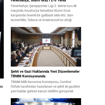
Fenerbahçe, Şampiyonlar Ligi 3. eleme turu ilk
maçında Avusturya temsilcisi Sturm Graz
karşısında önemli bir galibiyet elde etti. Sarı-
lacivertliler, Talisca ve Greenwood’un attığı
gollerle sahadan 2-0 üstün ayrıldı ve rövanş
öncesi avantaj sağladı. Karşılaşma sonrası
takım yönetimi mücadeleyi değerlendirdi ve
gelecek planlarına dair bilgi verdi. Futboldan
sorumlu yönetici Cihan Kamer,...
Şehit ve Gazi Haklarında Yeni Düzenlemeler
TBMM Komisyonunda
TBMM Milli Savunma Komisyonu, Cumhur
en
İttifakı tarafından hazırlanan ve şehit ile gazilere
yeni haklar getiren kanun teklifini görüşmek
üzere toplandı. Görüşmelerin sonunda teklif
komisyonda kabul edildi ve bir dizi düzenleme