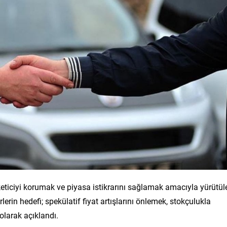
üketiciyi korumak ve piyasa istikrarını sağlamak amacıyla yürütül
erin hedefi; spekülatif fiyat artışlarını önlemek, stokçulukla
larak açıklandı.