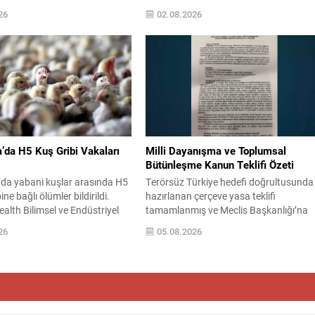
 bugün ve yarın bazı
verdi. Yapılan açıklamada yangınlarla
26
02.08.2026
yangın tehlikesinin çok yüksek
mücadele sürecinin sürdüğü ve gerekli
kabileceğini duyurdu.
adımların atıldığı vurgulandı. Bakan
Balıkesir, Bursa, İzmir, Manisa,
Gürlek, hem müdahale
rdin, Siirt ve Diyarbakır’da
koordinasyonunun hem de zarar gören
ikkatli olmalıdır. Yetkililer,
bölgelere yönelik destek programlarını
ıyı kesimlerinde beklenen
öncelikli olduğuna dikkat çekti. Konuyl
gârın...
ilgili alınan tedbirlerin ve yürütülen
çalışmaların...
’da H5 Kuş Gribi Vakaları
Milli Dayanışma ve Toplumsal
Bütünleşme Kanun Teklifi Özeti
’da yabani kuşlar arasında H5
Terörsüz Türkiye hedefi doğrultusunda
bine bağlı ölümler bildirildi.
hazırlanan çerçeve yasa teklifi
th Bilimsel ve Endüstriyel
tamamlanmış ve Meclis Başkanlığı’na
Kurumu (CSIRO) tarafından
sunulmuştur. Teklif, PKK/KCK ile
26
05.08.2026
tler, South Australia’daki
bağlantılı oluşumlara ilişkin soruşturma
lıkları’nda tespit edilen toplu
kovuşturma ve infaz süreçlerine ilişkin
H5 kaynaklı olduğunu
düzenlemeler içermektedir. Kanun
Vaka teyitleri sadece South
teklifinin gerekçeleri ve maddeleri resmi
e sınırlı kalmadı; Western
süreçle yayımlanacak Milli Güvenlik
 New South Wales, Queensland
Kurulu kararının tespiti sonrasına