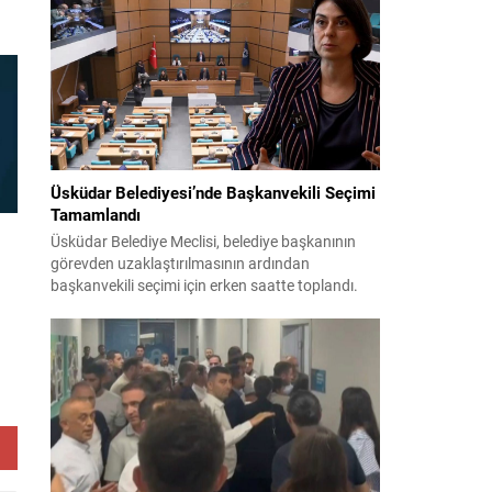
teklifin 12 maddelik düzenlemeleri kamuoyuyla
paylaşıldı. Hazırlanan düzenleme, örgütün fiili
varlığını sona erdirdiğinin ve tüm silah ile
mühimmatını teslim ettiğinin güvenlik
kurumlarınca tespiti...
n
a
Üsküdar Belediyesi’nde Başkanvekili Seçimi
Tamamlandı
Üsküdar Belediye Meclisi, belediye başkanının
görevden uzaklaştırılmasının ardından
başkanvekili seçimi için erken saatte toplandı.
Soruşturma nedeniyle yerine vekil seçilmesi
gereken süreç yoğun tartışmalar ve itirazlarla
ilerledi. CHP, Sibel Tan Çetinkaya’yı; Cumhur
,
İttifakı ise Dündar Ziya Gültekin’i aday gösterdi.
Seçimin ilk iki turunda sonuçlar değişmeyince
üçüncü tura ve ardından salt çoğunluk...