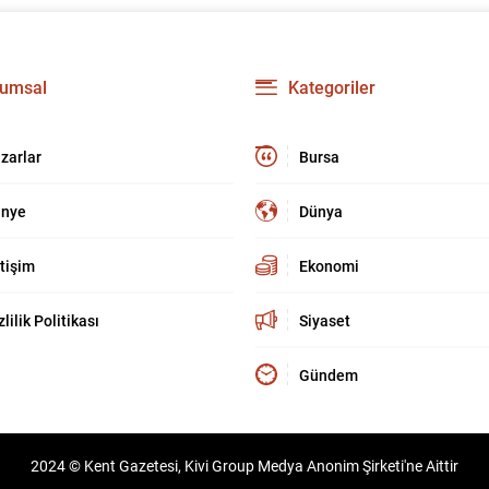
umsal
Kategoriler
zarlar
Bursa
nye
Dünya
etişim
Ekonomi
zlilik Politikası
Siyaset
Gündem
2024 © Kent Gazetesi, Kivi Group Medya Anonim Şirketi'ne Aittir