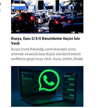
benimsendi. Teklif kapsamında, vazife
n
malullerinden hayatını kaybedenlerin anne ve
babalarına bağlanacak aylık tutarının, net asgari
l
ücretin altında olmayacağı hükme bağlanıyor....
Rusya, Euro-2/3/4 Benzinlerine Geçici İzin
Verdi
Rusya Enerji Bakanlığı, yerel akaryakıt arzını
artırmak amacıyla bazı düşük standartlı benzin
sınıflarına geçici onay verdi. Karar, üretim, ithalat
ve satışa yönelik uygulanacak sınırlamaları 1
Temmuz 2027’ye kadar kaldırıyor. Açıklamada
bu düzenlemenin kalıcı bir çevre politikası
değişikliği anlamına gelmediği vurgulanıyor;
kararın geçici olduğu ve uzun vadeli çevre
hedeflerinden sapma amaçlanmadığı...