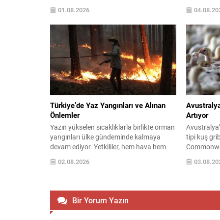
çerçeve yasa aşamasına ulaştı. TBMM
Müdürlüğü,
01.08.2026
04.08.20
Başkanı Numan Kurtulmuş, söz konusu
bölgelerde 
düzenlemenin terör örgütü yöneticilerini
seviyeye çı
kapsamayacağını belirterek yasanın
Çanakkale, 
önümüzdeki hafta Meclis’e sunulacağını
Antalya, Ma
açıkladı. Yeni Parti Diyarbakır Milletvekili
yaşayanlar d
Sezgin Tanrıkulu, sürecin uygulama
özellikle k
boyutuna ilişkin açıklamalarda bulundu
kuvvetli rüz
ve...
Türkiye’de Yaz Yangınları ve Alınan
Avustralya
Önlemler
Artıyor
Yazın yükselen sıcaklıklarla birlikte orman
Avustralya
yangınları ülke gündeminde kalmaya
tipi kuş gri
devam ediyor. Yetkililer, hem hava hem
Commonweal
kara unsurlarının koordineli çalışmasıyla
Araştırma 
02.08.2026
03.08.20
alevlere karşı yoğun bir mücadele
yapılan tes
yürütüyor. Tarım ve Orman Bakanı
Baudin Kaya
İbrahim Yumaklı, yangınlara ilişkin son
ölümlerin 
durumu paylaştı; bazı olayların kontrol
doğruladı. 
Bir Yorum Yazın
altına alındığını, riskin ise tamamen
Australia il
ortadan kalkmadığını vurguladı. Kontrol
Australia,