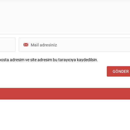
da da...
bağlanmıştır. Kanunun amacı; güvenlik
makamlarınca örgütün fiili varlığına son
osta adresim ve site adresim bu tarayıcıya kaydedilsin.