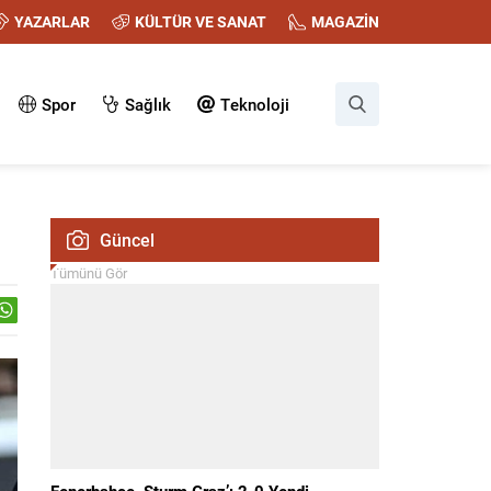
YAZARLAR
KÜLTÜR VE SANAT
MAGAZİN
Spor
Sağlık
Teknoloji
Güncel
Tümünü Gör
Fenerbahçe, Sturm Graz’ı 2-0 Yendi