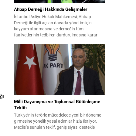
Ahbap Derneği Hakkında Gelişmeler
İstanbul Asliye Hukuk Mahkemesi, Ahbap
Derneği ile ilgili açılan davada yönetim için
kayyum atanmasına ve derneğin tüm
faaliyetlerinin tedbiren durdurulmasına karar
verdi. Daha önce mali denetim amaçlı kayyum
kararı verilmiş olup son adım doğrudan yönetime
ilişkin bir tedbir niteliği taşıyor. İstanbul Emniyet
Müdürlüğü Mali Suçlarla Mücadele Şube
Müdürlüğü ve İstanbul...
ğı
Milli Dayanışma ve Toplumsal Bütünleşme
Teklifi
Türkiye’nin terörle mücadelede yeni bir döneme
girmesine yönelik yasal adımlar hızla ilerliyor.
Meclis’e sunulan teklif, geniş siyasi destekle
birlikte toplumsal barış ve güvenliği