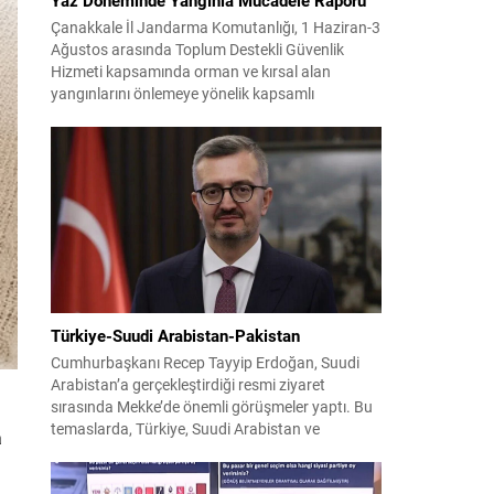
Çanakkale İl Jandarma Komutanlığı, 1 Haziran-3
Ağustos arasında Toplum Destekli Güvenlik
Hizmeti kapsamında orman ve kırsal alan
yangınlarını önlemeye yönelik kapsamlı
bilgilendirme çalışmaları yürüttü. On iki ilçede
görev yapan 178 tim ve 742 personel, sahada
aktif olarak halkı bilinçlendirdi ve denetim
faaliyetleri gerçekleştirdi. Faaliyetler esnasında
bin 315 biçerdöver ve balya...
Türkiye-Suudi Arabistan-Pakistan
Cumhurbaşkanı Recep Tayyip Erdoğan, Suudi
Arabistan’a gerçekleştirdiği resmi ziyaret
sırasında Mekke’de önemli görüşmeler yaptı. Bu
temaslarda, Türkiye, Suudi Arabistan ve
a
Pakistan arasında savunma alanında yeni bir iş
birliği çerçevesi oluşturuldu. Ziyaretin en somut