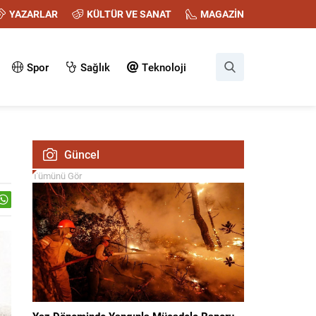
YAZARLAR
KÜLTÜR VE SANAT
MAGAZİN
Spor
Sağlık
Teknoloji
Güncel
Tümünü Gör
Yaz Döneminde Yangınla Mücadele Raporu