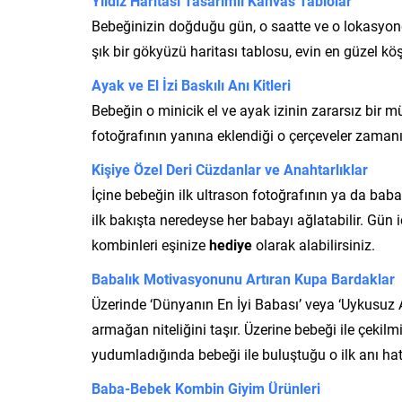
Yıldız Haritası Tasarımlı Kanvas Tablolar
Bebeğinizin doğduğu gün, o saatte ve o lokasyond
şık bir gökyüzü haritası tablosu, evin en güzel kö
Ayak ve El İzi Baskılı Anı Kitleri
Bebeğin o minicik el ve ayak izinin zararsız bir m
fotoğrafının yanına eklendiği o çerçeveler zamanın 
Kişiye Özel Deri Cüzdanlar ve Anahtarlıklar
İçine bebeğin ilk ultrason fotoğrafının ya da baba
ilk bakışta neredeyse her babayı ağlatabilir. Gün 
kombinleri eşinize
hediye
olarak alabilirsiniz.
Babalık Motivasyonunu Artıran Kupa Bardaklar
Üzerinde ‘Dünyanın En İyi Babası’ veya ‘Uykusuz A
armağan niteliğini taşır. Üzerine bebeği ile çekilmiş
yudumladığında bebeği ile buluştuğu o ilk anı hat
Baba-Bebek Kombin Giyim Ürünleri