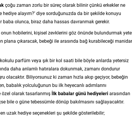
ak
çoğu zaman zorlu bir süreç olarak bilinir çünkü erkekler ne
a ne hediye alayım?’ diye sorduğunuzda da bir şekilde konuyu
bir baba olunca, biraz daha hassas davranmak gerekir.
onun hobilerini, kişisel zevklerini göz önünde bulundurmak yeter
ön plana çıkaracak, bebeği ile arasında bağ kurabileceği manida
 kokulu parfüm veya şık bir kol saati bile böyle anlarda yetersiz
asında daha anlamlı hatıralara dokunmak, zamanı dondurur
u olacaktır. Biliyorsunuz ki zaman hızla akıp geçiyor, bebeğin
en, babalık yolculuğunun bu ilk heyecanlı adımlarını
e özel olarak tasarlanmış
İlk babalar günü hediyeleri
arasından
eçse bile o güne tebessümle dönüp bakılmasını sağlayacaktır.
en uzak hediye seçenekleri şu şekilde gösterilebilir;