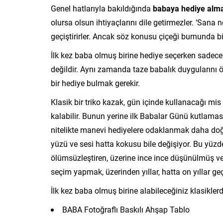
Genel hatlarıyla bakıldığında
babaya hediye alm
olursa olsun ihtiyaçlarını dile getirmezler. ‘San
geçiştirirler. Ancak söz konusu çiçeği burnunda 
İlk kez baba olmuş birine hediye seçerken sadece 
değildir. Aynı zamanda taze babalık duygularını 
bir hediye bulmak gerekir.
Klasik bir triko kazak, gün içinde kullanacağı mis
kalabilir. Bunun yerine ilk Babalar Günü kutlam
nitelikte manevi hediyelere odaklanmak daha doğr
yüzü ve sesi hatta kokusu bile değişiyor. Bu yüzd
ölümsüzleştiren, üzerine ince ince düşünülmüş v
seçim yapmak, üzerinden yıllar, hatta on yıllar g
İlk kez baba olmuş birine alabileceğiniz klasiklerd
BABA Fotoğraflı Baskılı Ahşap Tablo