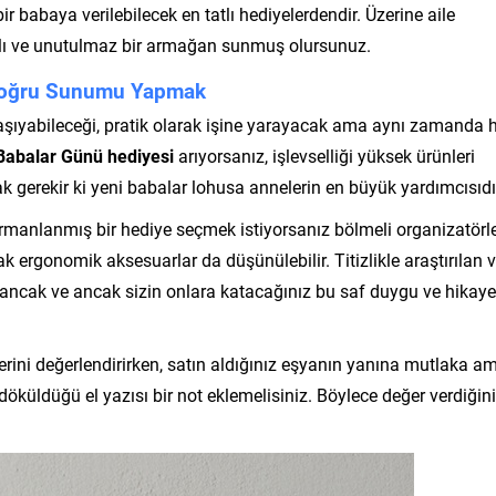
ir babaya verilebilecek en tatlı hediyelerdendir. Üzerine aile
mlı ve unutulmaz bir armağan sunmuş olursunuz.
 Doğru Sunumu Yapmak
taşıyabileceği, pratik olarak işine yarayacak ama aynı zamanda 
Babalar Günü hediyesi
arıyorsanız, işlevselliği yüksek ürünleri
 gerekir ki yeni babalar lohusa annelerin en büyük yardımcısıdı
rmanlanmış bir hediye seçmek istiyorsanız bölmeli organizatörle
ak ergonomik aksesuarlar da düşünülebilir. Titizlikle araştırılan 
 ancak ve ancak sizin onlara katacağınız bu saf duygu ve hikaye
rini değerlendirirken, satın aldığınız eşyanın yanına mutlaka a
öküldüğü el yazısı bir not eklemelisiniz. Böylece değer verdiğin