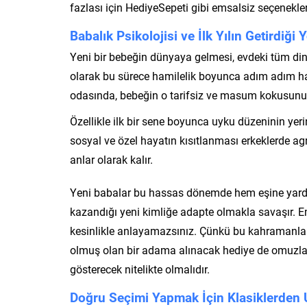
fazlası için HediyeSepeti gibi emsalsiz seçenekler
Babalık Psikolojisi ve İlk Yılın Getirdiğ
Yeni bir bebeğin dünyaya gelmesi, evdeki tüm dina
olarak bu sürece hamilelik boyunca adım adım hazı
odasında, bebeğin o tarifsiz ve masum kokusunu il
Özellikle ilk bir sene boyunca uyku düzeninin yer
sosyal ve özel hayatın kısıtlanması erkeklerde agr
anlar olarak kalır.
Yeni babalar bu hassas dönemde hem eşine yard
kazandığı yeni kimliğe adapte olmakla savaşır. Em
kesinlikle anlayamazsınız. Çünkü bu kahramanlar 
olmuş olan bir adama alınacak hediye de omuzlar
gösterecek nitelikte olmalıdır.
Doğru Seçimi Yapmak İçin Klasiklerden