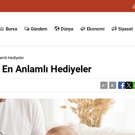
Bursa
Gündem
Dünya
Ekonomi
Siyaset
lamlı Hediyeler
n En Anlamlı Hediyeler
A
+
A
-