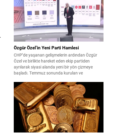
çıktısı, üç ülkenin imza attığı Mekke Ortak
Savunma Anlaşması oldu. Anlaşma; ortak
güvenlik yaklaşımıyla bölgesel barış, istikrar...
r
Özgür Özel’in Yeni Parti Hamlesi
CHP’de yaşanan gelişmelerin ardından Özgür
Özel ve birlikte hareket eden ekip partiden
ayrılarak siyasi alanda yeni bir yön çizmeye
başladı. Temmuz sonunda kurulan ve
kamuoyunda “Yeni Parti” olarak anılan oluşum,
kısa sürede muhalif medyanın gündemine girdi.
Kuruluşun hemen ardından bazı anket sonuçları
kamuoyuna yansıyınca, partinin tabanda karşılık
bulduğu iddiaları gündemi...