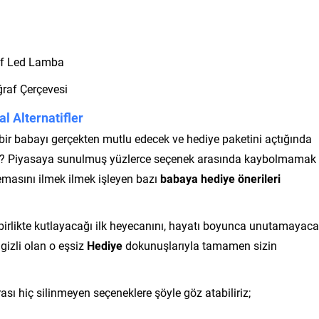
tif Led Lamba
ğraf Çerçevesi
 Alternatifler
ir babayı gerçekten mutlu edecek ve hediye paketini açtığında
ilir? Piyasaya sunulmuş yüzlerce seçenek arasında kaybolmamak
temasını ilmek ilmek işleyen bazı
babaya hediye önerileri
birlikte kutlayacağı ilk heyecanını, hayatı boyunca unutamayaca
gizli olan o eşsiz
Hediye
dokunuşlarıyla tamamen sizin
ası hiç silinmeyen seçeneklere şöyle göz atabiliriz;