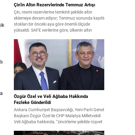
Çin’in Altın Rezervlerinde Temmuz Artışı
Çin, resmi rezervlerine temkinli şekilde altın
eklemeye devam ediyor; Temmuz sonunda kayıtlı
stokları bir önceki aya göre önemli ölçüde
jik
yükseldi. SAFE verilerine göre, ülkenin altın
rezervleri Temmuz’da 640 bin ons artış
göstererek 76.080.000 ons seviyesine ulaştı. Bu
artış, Çin’in aylık alımlarında yıl içinde dikkat
çeken bir yükselişi temsil ediyor. Temmuz...
lı
la
Özgür Özel ve Veli Ağbaba Hakkında
Fezleke Gönderildi
Ankara Cumhuriyet Başsavcılığı, Yeni Parti Genel
Başkanı Özgür Özel ile CHP Malatya Milletvekili
Veli Ağbaba hakkında, “zincirleme şekilde rüşvet
almak” suçlamasıyla düzenlenen fezlekeleri
Adalet Bakanlığı’na sevk etti. Fezlekeler, 31 Mart