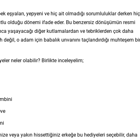
bek eşyaları, yepyeni ve hiç ait olmadığı sorumluluklar derken hiç
mutlu olduğu dönemi ifade eder. Bu benzersiz dönüşümün resmi
nca yaşayacağı diğer kutlamalardan ve tebriklerden çok daha
tarih değil, o adam için babalık unvanını taçlandırdığı muhteşem bi
ler neler olabilir? Birlikte inceleyelim;
ombini
eve
ni
ize veya yakın hissettiğiniz erkeğe bu hediyeleri seçebilir, daha