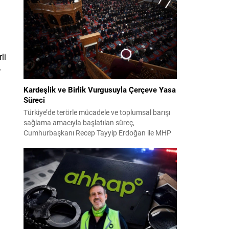
2024 yerel seçimleri ve 4-5 Kasım 2023’teki CHP
38. Olağan Kurultayı sürecine ilişkin iddiaları
kapsıyor. Daha önce Antalya ve İstanbul...
li
r
Kardeşlik ve Birlik Vurgusuyla Çerçeve Yasa
Süreci
Türkiye’de terörle mücadele ve toplumsal barışı
sağlama amacıyla başlatılan süreç,
Cumhurbaşkanı Recep Tayyip Erdoğan ile MHP
Lideri Devlet Bahçeli’nin ortak girişimleriyle yeni
bir döneme girdi. Yaklaşık iki yıldır devam eden
çalışmaların ardından şimdi sürecin yasal zemini,
12 maddelik bir çerçeve yasa ile şekillendiriliyor.
Bugün komisyonda görüşülecek olan bu yasa
taslağı,...