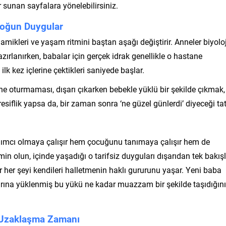
 sunan sayfalara yönelebilirsiniz.
i Yoğun Duygular
mikleri ve yaşam ritmini baştan aşağı değiştirir. Anneler biyolo
rlanırken, babalar için gerçek idrak genellikle o hastane
k kez içlerine çektikleri saniyede başlar.
ine oturmaması, dışarı çıkarken bebekle yüklü bir şekilde çıkmak,
esiflik yapsa da, bir zaman sonra ‘ne güzel günlerdi’ diyeceği tat
ımcı olmaya çalışır hem çocuğunu tanımaya çalışır hem de
in olun, içinde yaşadığı o tarifsiz duyguları dışarıdan tek bakış
her şeyi kendileri halletmenin haklı gururunu yaşar. Yeni baba
ına yüklenmiş bu yükü ne kadar muazzam bir şekilde taşıdığını
 Uzaklaşma Zamanı