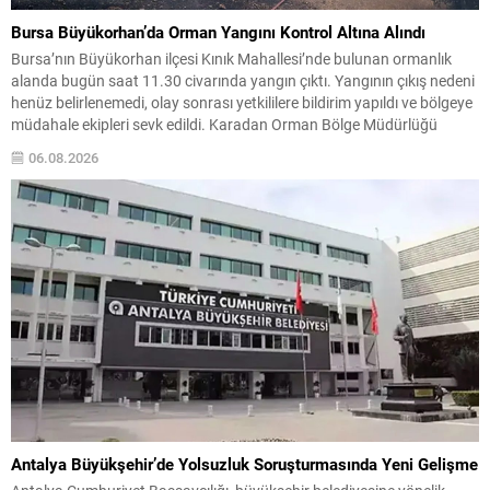
Bursa Büyükorhan’da Orman Yangını Kontrol Altına Alındı
Bursa’nın Büyükorhan ilçesi Kınık Mahallesi’nde bulunan ormanlık
alanda bugün saat 11.30 civarında yangın çıktı. Yangının çıkış nedeni
henüz belirlenemedi, olay sonrası yetkililere bildirim yapıldı ve bölgeye
müdahale ekipleri sevk edildi. Karadan Orman Bölge Müdürlüğü
ekipleri ve itfaiye araçlarıyla yapılan ilk müdahaleye, havadan bir
06.08.2026
helikopter desteği eklendi. Ekipler, havadan ve karadan...
Antalya Büyükşehir’de Yolsuzluk Soruşturmasında Yeni Gelişme