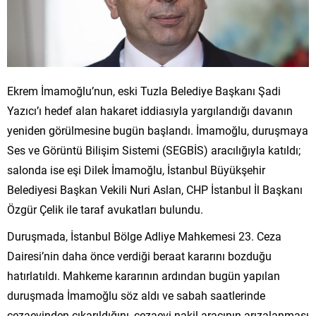
Ekrem İmamoğlu’nun, eski Tuzla Belediye Başkanı Şadi
Yazıcı’ı hedef alan hakaret iddiasıyla yargılandığı davanın
yeniden görülmesine bugün başlandı. İmamoğlu, duruşmaya
Ses ve Görüntü Bilişim Sistemi (SEGBİS) aracılığıyla katıldı;
salonda ise eşi Dilek İmamoğlu, İstanbul Büyükşehir
Belediyesi Başkan Vekili Nuri Aslan, CHP İstanbul İl Başkanı
Özgür Çelik ile taraf avukatları bulundu.
Duruşmada, İstanbul Bölge Adliye Mahkemesi 23. Ceza
Dairesi’nin daha önce verdiği beraat kararını bozduğu
hatırlatıldı. Mahkeme kararının ardından bugün yapılan
duruşmada İmamoğlu söz aldı ve sabah saatlerinde
cezaevinden çıkarıldığını, cezaevi nakil aracının arızalanması