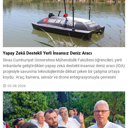
Yapay Zekâ Destekli Yerli İnsansız Deniz Aracı
Sivas Cumhuriyet Üniversitesi Mühendislik Fakültesi öğrencileri, yerli
imkanlarla geliştirdikleri yapay zekâ destekli insansız deniz aracı (İDA)
projesiyle savunma teknolojilerinde dikkat çeken bir çalışma ortaya
koydu. Araç; kamera, sensör ve drone entegrasyonuyla çevresini
analiz edip otonom görevler gerçekleştirebiliyor. Geliştirilen sistem,
03.08.2026
deniz üzerinde bağımsız hareket edebilmenin ötesinde; hava, kara ve
deniz unsurlarını...