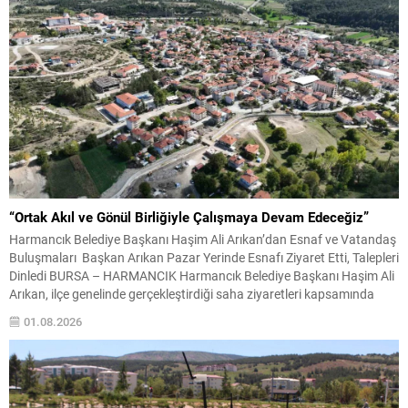
“Ortak Akıl ve Gönül Birliğiyle Çalışmaya Devam Edeceğiz”
Harmancık Belediye Başkanı Haşim Ali Arıkan’dan Esnaf ve Vatandaş
Buluşmaları Başkan Arıkan Pazar Yerinde Esnafı Ziyaret Etti, Talepleri
Dinledi BURSA – HARMANCIK Harmancık Belediye Başkanı Haşim Ali
Arıkan, ilçe genelinde gerçekleştirdiği saha ziyaretleri kapsamında
pazar yerinde esnaf ve vatandaşlarla bir araya geldi. İlçenin ekonomik
01.08.2026
ve sosyal yaşamında önemli bir yere...