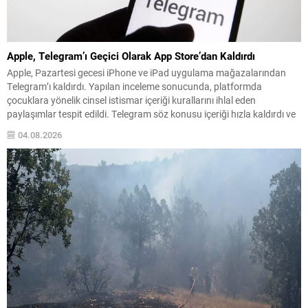
Apple, Telegram’ı Geçici Olarak App Store’dan Kaldırdı
Apple, Pazartesi gecesi iPhone ve iPad uygulama mağazalarından
Telegram’ı kaldırdı. Yapılan inceleme sonucunda, platformda
çocuklara yönelik cinsel istismar içeriği kurallarını ihlal eden
paylaşımlar tespit edildi. Telegram söz konusu içeriği hızla kaldırdı ve
paylaşımı yapan kullanıcıyı engelledi; bu adımların ardından uygulama
04.08.2026
yeniden App Store’da yer aldı. Apple’ın İncelemesi ve Telegram’ın
Yanıtı...