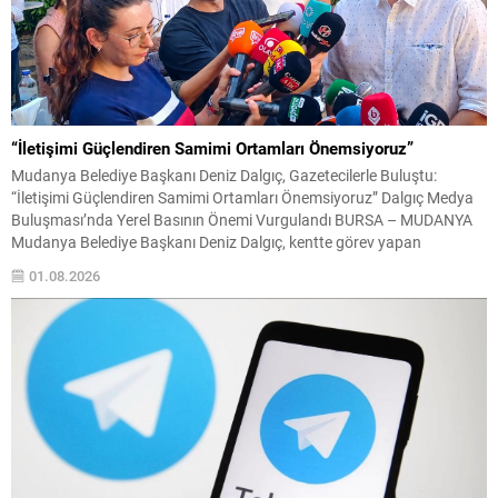
“İletişimi Güçlendiren Samimi Ortamları Önemsiyoruz”
Mudanya Belediye Başkanı Deniz Dalgıç, Gazetecilerle Buluştu:
“İletişimi Güçlendiren Samimi Ortamları Önemsiyoruz” Dalgıç Medya
Buluşması’nda Yerel Basının Önemi Vurgulandı BURSA – MUDANYA
Mudanya Belediye Başkanı Deniz Dalgıç, kentte görev yapan
gazetecilerle düzenlenen Dalgıç Medya Buluşması programında bir
01.08.2026
araya geldi. Yerel basın mensuplarının yoğun katılım gösterdiği
buluşmada, resmi gündem başlıklarından uzak,...