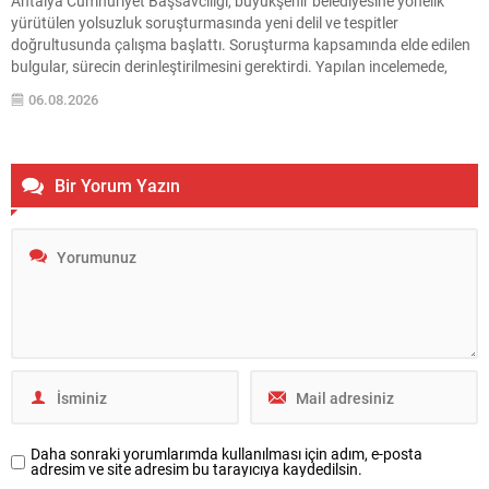
Antalya Cumhuriyet Başsavcılığı, büyükşehir belediyesine yönelik
yürütülen yolsuzluk soruşturmasında yeni delil ve tespitler
doğrultusunda çalışma başlattı. Soruşturma kapsamında elde edilen
bulgular, sürecin derinleştirilmesini gerektirdi. Yapılan incelemede,
daha önce etkin pişmanlıktan faydalanan iki kişinin beyanlarında
06.08.2026
eksiklik olduğu değerlendirildi. Bu değerlendirme üzerine emniyet
birimleri harekete geçti. Gözaltına Alınan Şüpheliler ve İşlemler
Antalya...
Bir Yorum Yazın
Daha sonraki yorumlarımda kullanılması için adım, e-posta
adresim ve site adresim bu tarayıcıya kaydedilsin.