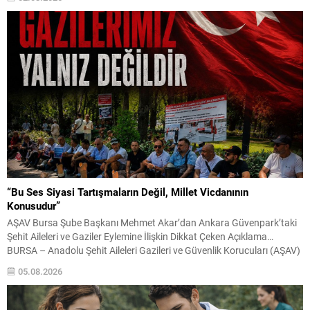
çocuklara özgü koruyucu tedbirler ve izleme mekanizmalarını
güçlendirmek olarak özetlenebilir. Ceza Aralığında Değişiklikler...
“Bu Ses Siyasi Tartışmaların Değil, Millet Vicdanının
Konusudur”
AŞAV Bursa Şube Başkanı Mehmet Akar’dan Ankara Güvenpark’taki
Şehit Aileleri ve Gaziler Eylemine İlişkin Dikkat Çeken Açıklama…
BURSA – Anadolu Şehit Aileleri Gazileri ve Güvenlik Korucuları (AŞAV)
Vakfı Bursa Şube Başkanı Mehmet Akar, Ankara Güvenpark’ta
05.08.2026
günlerdir devam eden şehit aileleri ve gazilerin eylemlerine ilişkin
kapsamlı bir yazılı basın açıklaması yayımladı....