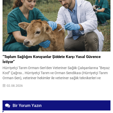
“Toplum Sağlığını Koruyanlar Şiddete Karşı Yasal Güvence
İstiyor”
Hürriyetçi Tarım Orman-Sen’den Veteriner Sağlık Çalışanlarına “Beyaz
Kod” Çağrısı… Hürriyetçi Tarım ve Orman Sendikası (Hürriyetçi Tarım
Orman-Sen), veteriner hekimler ile veteriner sağlık teknikerleri ve
teknisyenlerine yönelik artan şiddet olaylarına dikkat çekerek, sağlık
02.08.2026
çalışanlarına uygulanan “Beyaz Kod” sisteminin veteriner sağlık
çalışanlarını da kapsaması amacıyla kanun teklifi hazırladıklarını
açıkladı. Sendika, Çorum’da görev...
Bir Yorum Yazın