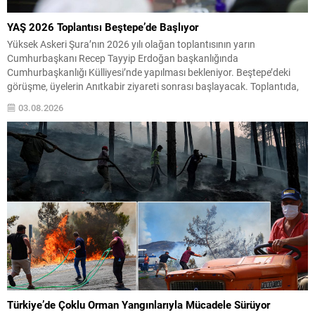
YAŞ 2026 Toplantısı Beştepe’de Başlıyor
Yüksek Askeri Şura’nın 2026 yılı olağan toplantısının yarın
Cumhurbaşkanı Recep Tayyip Erdoğan başkanlığında
Cumhurbaşkanlığı Külliyesi’nde yapılması bekleniyor. Beştepe’deki
görüşme, üyelerin Anıtkabir ziyareti sonrası başlayacak. Toplantıda,
rütbe terfileri, emeklilik kararları ve olası atama değişiklikleri ele
03.08.2026
alınacak. Ayrıca, kararların Cumhurbaşkanı onayının ardından
kamuoyuna duyurulması planlanıyor. İlk Kez Toplantıda Yer Alacak
İsimler Adalet...
Türkiye’de Çoklu Orman Yangınlarıyla Mücadele Sürüyor