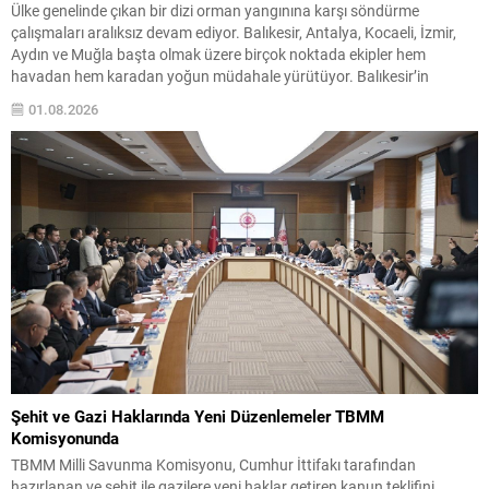
Ülke genelinde çıkan bir dizi orman yangınına karşı söndürme
çalışmaları aralıksız devam ediyor. Balıkesir, Antalya, Kocaeli, İzmir,
Aydın ve Muğla başta olmak üzere birçok noktada ekipler hem
havadan hem karadan yoğun müdahale yürütüyor. Balıkesir’in
Susurluk ilçesindeki Yıldız Mahallesi’nde başlayan yangın, ilk etapta
01.08.2026
22 saat içinde büyük ölçüde kontrol altına alınsa...
Şehit ve Gazi Haklarında Yeni Düzenlemeler TBMM
Komisyonunda
TBMM Milli Savunma Komisyonu, Cumhur İttifakı tarafından
hazırlanan ve şehit ile gazilere yeni haklar getiren kanun teklifini