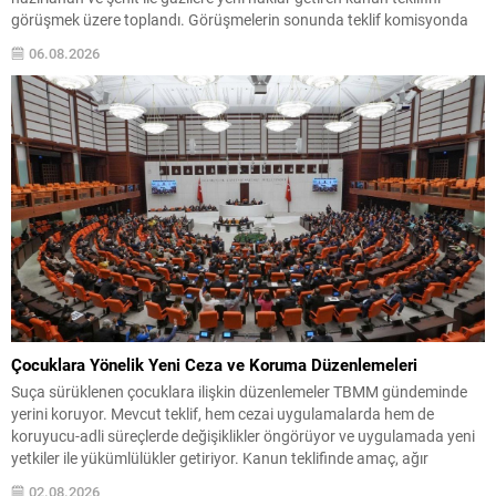
görüşmek üzere toplandı. Görüşmelerin sonunda teklif komisyonda
kabul edildi ve bir dizi düzenleme benimsendi. Teklif kapsamında,
06.08.2026
vazife malullerinden hayatını kaybedenlerin anne ve babalarına
bağlanacak aylık tutarının, net asgari ücretin altında olmayacağı
hükme bağlanıyor....
Çocuklara Yönelik Yeni Ceza ve Koruma Düzenlemeleri
Suça sürüklenen çocuklara ilişkin düzenlemeler TBMM gündeminde
yerini koruyor. Mevcut teklif, hem cezai uygulamalarda hem de
koruyucu-adli süreçlerde değişiklikler öngörüyor ve uygulamada yeni
yetkiler ile yükümlülükler getiriyor. Kanun teklifinde amaç, ağır
suçlarda cezalandırma seçeneklerini netleştirirken aynı zamanda
02.08.2026