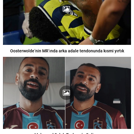
Oosterwolde’nin MR’ında arka adale tendonunda kısmi yırtık