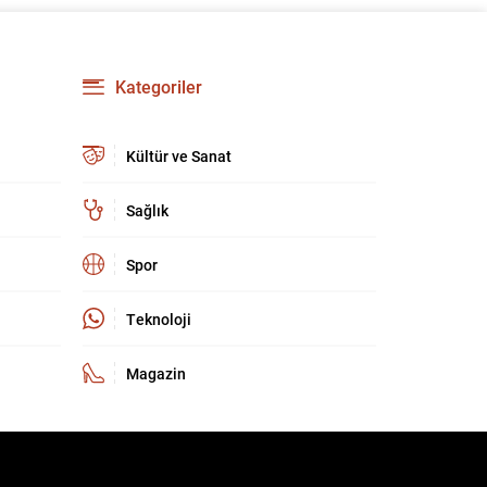
geçirilme aşamasına yaklaştığını belirtti ve
bölgedeki uzun süreli yaraların kapanacağına
dair umutlu mesajlar verdi. Gürlek, “Bölge
insanımızın 40 yılı aşkın süredir kanayan yarası
Kategoriler
olan bu tehlikeden, devletimizin kalkınması ve
huzuru için kurtulma vaktine...
Kültür ve Sanat
Sağlık
Spor
Teknoloji
Magazin