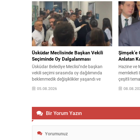
72’ye çıktığı açıklandı. 30 Temmuz’dan
nedeniyle v
itibaren kentten ayrıldığı tahmin edilen
çağırıyor. Ç
düzensiz göçmen sayısının yaklaşık 73
Değişikliği
bin 500 civarında olduğu bildirildi; bu...
yapılan has
paylaştı ve
olunacağını
Üsküdar Meclisinde Başkan Vekili
Şimşek’e G
Seçiminde Oy Dalgalanması
Anlatan K
Üsküdar Belediye Meclisi’nde başkan
Hazine ve 
vekili seçimi sırasında oy dağılımında
memleketi 
beklenmedik değişiklikler yaşandı ve
çeşitli tem
meclis oturumunda gergin anlar oluştu.
tamamlanan 
05.08.2026
08.08.20
Soruşturma kapsamında görevden
katıldı. Ziy
uzaklaştırılan Sinem Dedetaş’ın yerine
sakinleriyle
seçilecek isim için yapılan oylamalarda
kadının çocu
parti içi dengeler gündemin merkezine
yakınmasını
Bir Yorum Yazın
oturdu. CHP’nin adayı Sibel Tan
Kürtçe ola
Çetinkaya ile AK Parti’nin adayı Dündar
aktarması, 
Ziya Gültekin arasında geçen...
çekti. Şimşe