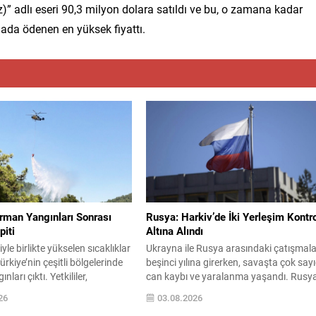
z)” adlı eseri 90,3 milyon dolara satıldı ve bu, o zamana kadar
mada ödenen en yüksek fiyattı.
rman Yangınları Sonrası
Rusya: Harkiv’de İki Yerleşim Kontr
iti
Altına Alındı
le birlikte yükselen sıcaklıklar
Ukrayna ile Rusya arasındaki çatışmala
ürkiye’nin çeşitli bölgelerinde
beşinci yılına girerken, savaşta çok say
ları çıktı. Yetkililer,
can kaybı ve yaralanma yaşandı. Rusy
 büyük ölçüde kontrol altına
Savunma Bakanlığı, son operasyonlar
26
03.08.2026
 rağmen riskin sürmesi
ilişkin resmi bir açıklama yayımladı.