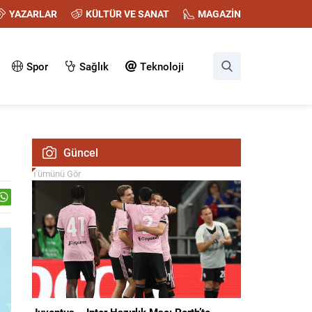
YAZARLAR
KÜLTÜR VE SANAT
MAGAZİN
Spor
Sağlık
Teknoloji
Güncel
Tümünü Gör
Juventus – Inter Hazırlık Maçı Perth’te