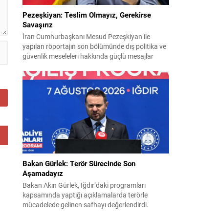
Pezeşkiyan: Teslim Olmayız, Gerekirse
Savaşırız
İran Cumhurbaşkanı Mesud Pezeşkiyan ile
yapılan röportajın son bölümünde dış politika ve
güvenlik meseleleri hakkında güçlü mesajlar
verildi. Pezeşkiyan, ülkesi için hem diplomasi
hem de savunmaya hazır olduklarını vurguladı ve
uygulamaya konulamayan 14 Haziran
mutabakat zaptına ilişkin görüşlerini paylaştı.
“Mutabakat zaptını savunacağız; geri adım
atmayız” Pezeşkiyan, varılan anlaşmanın
savunulacağını belirterek,...
Bakan Gürlek: Terör Sürecinde Son
Aşamadayız
Bakan Akın Gürlek, Iğdır’daki programları
kapsamında yaptığı açıklamalarda terörle
mücadelede gelinen safhayı değerlendirdi.
Provokasyonlara rağmen, sürecin fiiliyata