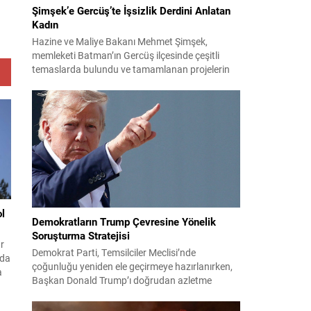
Şimşek’e Gercüş’te İşsizlik Derdini Anlatan
Kadın
Hazine ve Maliye Bakanı Mehmet Şimşek,
memleketi Batman’ın Gercüş ilçesinde çeşitli
temaslarda bulundu ve tamamlanan projelerin
açılış törenlerine katıldı. Ziyareti sırasında, bölge
sakinleriyle sohbet ettiği esnada bir yaşlı kadının
çocuklarının işsizliğine dair yakınmasını dinledi.
Kadının dertlerini Kürtçe olarak doğrudan Bakan
Şimşek’e aktarması, orada bulunanların ilgisini
çekti. Şimşek ise samimi bir...
ol
Demokratların Trump Çevresine Yönelik
Soruşturma Stratejisi
r
Demokrat Parti, Temsilciler Meclisi’nde
ıda
çoğunluğu yeniden ele geçirmeye hazırlanırken,
a
Başkan Donald Trump’ı doğrudan azletme
a
yoluna gitmek yerine, onun siyasi ve ticari ağını
hedef alan kapsamlı soruşturmalar yürütmeyi