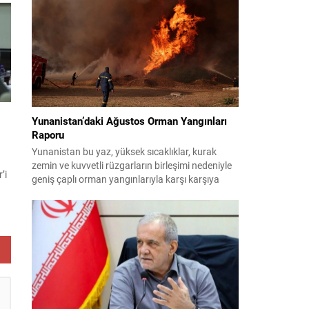
i
planlıyor. Parti yöneticileri ve komisyon
danışmanları, şirketler, yükleniciler ve finans
kuruluşları üzerinden belge ve tanıklık toplama
yöntemlerini değerlendiriyor. Demokratlar, Beyaz
n
Saray’la doğrudan çatışmaya...
Yunanistan’daki Ağustos Orman Yangınları
Raporu
Yunanistan bu yaz, yüksek sıcaklıklar, kurak
zemin ve kuvvetli rüzgarların birleşimi nedeniyle
’i
geniş çaplı orman yangınlarıyla karşı karşıya
kaldı. Birçok bölge büyük zarar gördü; bazı
yerleşim birimleri tahliye edildi ve geniş orman
alanları yok oldu. 31 Temmuz’da Attiki’nin batısı
.
ile Voiotia’da başlayan yangınlar yoğun
ki
müdahale sonucu birkaç gün süren çabalarla...
a