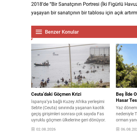
2018’de “Bir Sanatçının Portresi (İki Figürlü Havu
yaşayan bir sanatçının bir tablosu için açık artır
Benzer Konular
Ceuta’daki Göçmen Krizi
Beş İlde O
Hasar Tesp
İspanya’ya bağlı Kuzey Afrika yerleşimi
Sebte (Ceuta) sınırında yaşanan kaotik
Yaz dönemiy
geçiş girişimleri sonrası çok sayıda Fas
nedeniyle T
uyruklu göçmen ülkelerine geri dönüyor.
orman yangın
Sınırı geçmeye çalışırken hayatını
yangınların
02.08.2026
06.08.20
kaybeden düzensiz göçmen sayısının
alınmasına