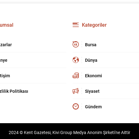
umsal
Kategoriler
zarlar
Bursa
nye
Dünya
etişim
Ekonomi
zlilik Politikası
Siyaset
Gündem
2024 © Kent Gazetesi, Kivi Group Medya Anonim Şirketi'ne Aittir