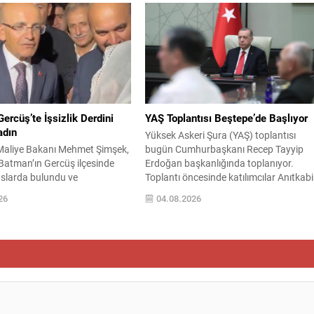
atandaşları dikkatli olmaya
Bakanlık bildirisine göre, cephede çeşitl
evre, Şehircilik ve İklim
yönlerde ilerleme kaydedildi ve özellikle
 Bakanı Murat Kurum, beş ilde
Harkiv bölgesinde iki yerleşim yeri
ar tespitlerinin sonuçlarını
kontrolün sağlandığı noktalar arasında
 etkilenenlerin yanında
gösterildi. Operasyonlarda Ele Geçirile
 vurguladı. Kayıtlar ve tespit...
Yerleşimler...
ercüş’te İşsizlik Derdini
YAŞ Toplantısı Beştepe’de Başlıyor
adın
Yüksek Askeri Şura (YAŞ) toplantısı
Maliye Bakanı Mehmet Şimşek,
bugün Cumhurbaşkanı Recep Tayyip
Batman’ın Gercüş ilçesinde
Erdoğan başkanlığında toplanıyor.
aslarda bulundu ve
Toplantı öncesinde katılımcılar Anıtkabir
projelerin açılış törenlerine
ziyaret ederek resmi programı
26
04.08.2026
areti sırasında, bölge
başlatacak. Gündemde terfi, atama,
 sohbet ettiği esnada bir yaşlı
emeklilik ve görev sürelerinin
klarının işsizliğine dair
uzatılmasına ilişkin dosyalar bulunuyor
 dinledi. Kadının dertlerini
Kurul, kara, deniz ve hava kuvvetlerinde
rak doğrudan Bakan Şimşek’e
rütbe hareketlerini ve kadrosuzluk ya d
orada bulunanların ilgisini
yaş haddi nedeniyle emekliye ayrılacak
k ise samimi bir...
personelin...