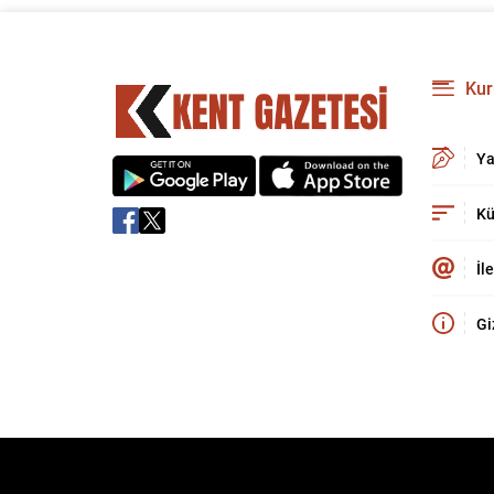
Kur
Ya
Kü
İl
Gi