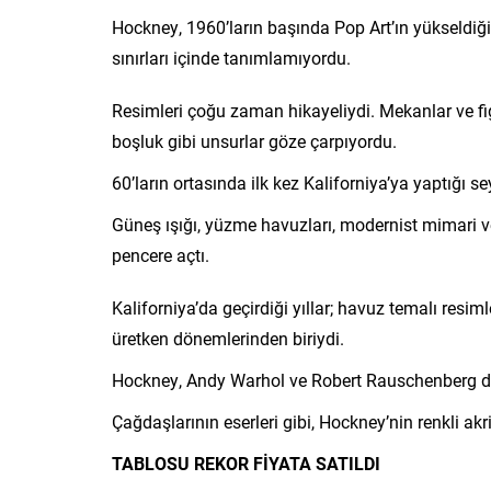
Hockney, 1960’ların başında Pop Art’ın yükseldiğ
sınırları içinde tanımlamıyordu.
Resimleri çoğu zaman hikayeliydi. Mekanlar ve figü
boşluk gibi unsurlar göze çarpıyordu.
60’ların ortasında ilk kez Kaliforniya’ya yaptığı s
Güneş ışığı, yüzme havuzları, modernist mimari v
pencere açtı.
Kaliforniya’da geçirdiği yıllar; havuz temalı resiml
üretken dönemlerinden biriydi.
Hockney, Andy Warhol ve Robert Rauschenberg de 
Çağdaşlarının eserleri gibi, Hockney’nin renkli akr
TABLOSU REKOR FİYATA SATILDI