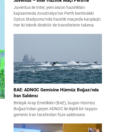
Juventus ile Inter, yeni sezon hazırlıkları
kapsamında Avustralya’nın Perth kentindeki
Optus Stadyumu’nda hazırlık maçında karşılaştı.
Her iki teknik direktör de transferlerin takıma
uyumunu ve oyuncuların fiziksel durumunu
değerlendirmek için bu mücadeleyi kritik bir
prova olarak kullandı. Karşılaşmada iki Türk
futbolcu sahada yer aldı: Juventus’ta Kenan
Yıldız ilk 11’de görev alırken,...
BAE: ADNOC Gemisine Hürmüz Boğazı’nda
İran Saldırısı
Birleşik Arap Emirlikleri (BAE), bugün Hürmüz
Boğazı’ndan geçen ADNOC ile ilişkili bir taşıyıcı
geminin İran tarafından füze saldırısına
uğradığını duyurdu. Yetkililer olayın kontrol altına
alındığını bildirirken saldırıyı kınadı ve Tahran’ı