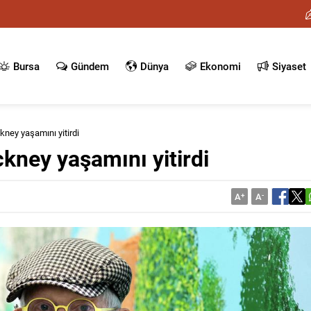
Bursa
Gündem
Dünya
Ekonomi
Siyaset
kney yaşamını yitirdi
ckney yaşamını yitirdi
A
+
A
-