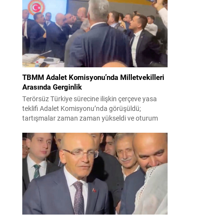
korsanlıkla suçladı. WAM ajansının aktardığı ilk
açıklamada, ADNOC’a ait bir geminin sabah
saatlerinde hedef alındığı belirtildi; ilerleyen
dakikalarda ise BAE...
TBMM Adalet Komisyonu’nda Milletvekilleri
Arasında Gerginlik
Terörsüz Türkiye sürecine ilişkin çerçeve yasa
teklifi Adalet Komisyonu’nda görüşüldü;
tartışmalar zaman zaman yükseldi ve oturum
kısa süreliğine kesintiye uğradı. Komisyon
çalışmalarında kimi milletvekilleri arasında sözlü
gerilim yaşandı, daha sonra fiziksel arbede çıktı.
Görüşme sırasında İyi Parti ile MHP milletvekilleri
arasında söz düellosu başladı; taraflar birbirlerini
sert ifadelerle eleştirdi. Tartışma...