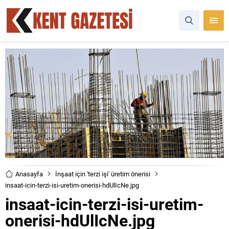
Anasayfa
İnşaat için 'terzi işi' üretim önerisi
insaat-icin-terzi-isi-uretim-onerisi-hdUlIcNe.jpg
insaat-icin-terzi-isi-uretim-
onerisi-hdUlIcNe.jpg