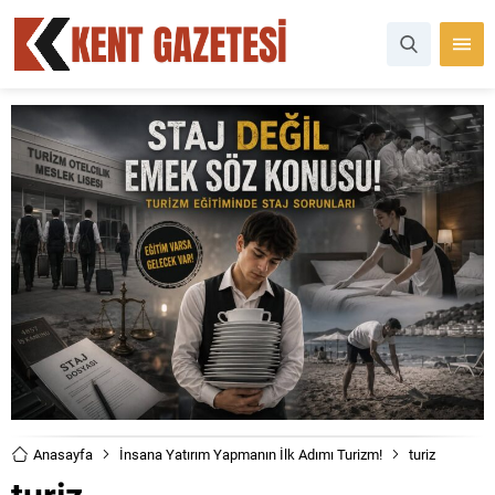
Anasayfa
İnsana Yatırım Yapmanın İlk Adımı Turizm!
turiz
turiz