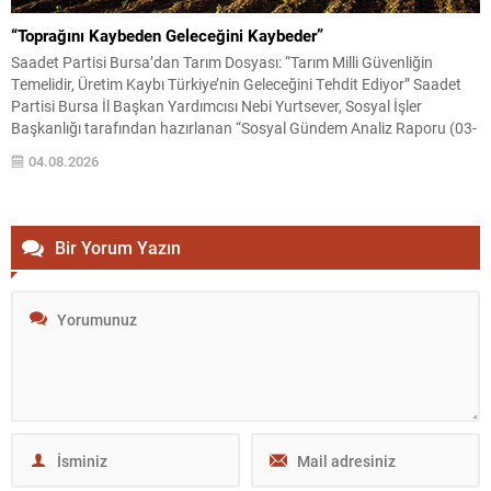
“Toprağını Kaybeden Geleceğini Kaybeder”
Saadet Partisi Bursa’dan Tarım Dosyası: “Tarım Milli Güvenliğin
Temelidir, Üretim Kaybı Türkiye’nin Geleceğini Tehdit Ediyor” Saadet
Partisi Bursa İl Başkan Yardımcısı Nebi Yurtsever, Sosyal İşler
Başkanlığı tarafından hazırlanan “Sosyal Gündem Analiz Raporu (03-
10 Ağustos 2026)” kapsamında Türkiye tarımına ilişkin kapsamlı
04.08.2026
değerlendirmelerde bulundu. Tarım arazilerindeki daralma, artan
üretim maliyetleri, kuraklık, su...
Bir Yorum Yazın