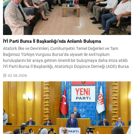
İYİ Parti Bursa İl Başkanlığı’nda Anlamlı Buluşma
Atatürk İlke ve Devrimleri, Cumhuriyetin Temel Değerleri ve Tam
Bağımsız Türkiye Vurgusu Bursa’da siyaset ile sivil toplum
kuruluşlarını bir araya getiren önemli bir buluşmaya daha imza atıldı.
İYİ Parti Bursa İl Başkanlığı, Atatürkçü Düşünce Derneği (ADD) Bursa
Şubesi yönetimini il başkanlığında ağırlayarak, Türkiye
02.08.2026
Cumhuriyeti’nin kuruluş felsefesi, Cumhuriyetin temel değerleri,
üniter...