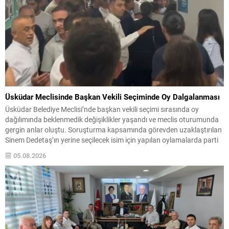
Üsküdar Meclisinde Başkan Vekili Seçiminde Oy Dalgalanması
Üsküdar Belediye Meclisi’nde başkan vekili seçimi sırasında oy
dağılımında beklenmedik değişiklikler yaşandı ve meclis oturumunda
gergin anlar oluştu. Soruşturma kapsamında görevden uzaklaştırılan
Sinem Dedetaş’ın yerine seçilecek isim için yapılan oylamalarda parti
içi dengeler gündemin merkezine oturdu. CHP’nin adayı Sibel Tan
05.08.2026
Çetinkaya ile AK Parti’nin adayı Dündar Ziya Gültekin arasında
geçen...