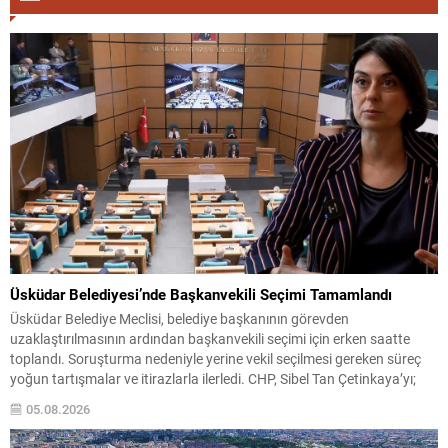
Üsküdar Belediyesi’nde Başkanvekili Seçimi Tamamlandı
Üsküdar Belediye Meclisi, belediye başkanının görevden
uzaklaştırılmasının ardından başkanvekili seçimi için erken saatte
toplandı. Soruşturma nedeniyle yerine vekil seçilmesi gereken süreç
yoğun tartışmalar ve itirazlarla ilerledi. CHP, Sibel Tan Çetinkaya’yı;
Cumhur İttifakı ise Dündar Ziya Gültekin’i aday gösterdi. Seçimin ilk iki
05.08.2026
turunda sonuçlar değişmeyince üçüncü tura ve ardından salt
çoğunluk...