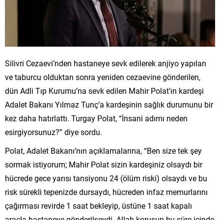
Silivri Cezaevi’nden hastaneye sevk edilerek anjiyo yapılan
ve taburcu olduktan sonra yeniden cezaevine gönderilen,
dün Adli Tıp Kurumu’na sevk edilen Mahir Polat’ın kardeşi
Adalet Bakanı Yılmaz Tunç’a kardeşinin sağlık durumunu bir
kez daha hatırlattı. Turgay Polat, “İnsani adımı neden
esirgiyorsunuz?” diye sordu.
Polat, Adalet Bakanı’nın açıklamalarına, “Ben size tek şey
sormak istiyorum; Mahir Polat sizin kardeşiniz olsaydı bir
hücrede gece yarısı tansiyonu 24 (ölüm riski) olsaydı ve bu
risk sürekli tepenizde dursaydı, hücreden infaz memurlarını
çağırması revirde 1 saat bekleyip, üstüne 1 saat kapalı
araçla hastaneye gönderilseydi. Allah korusun bu süre içinde