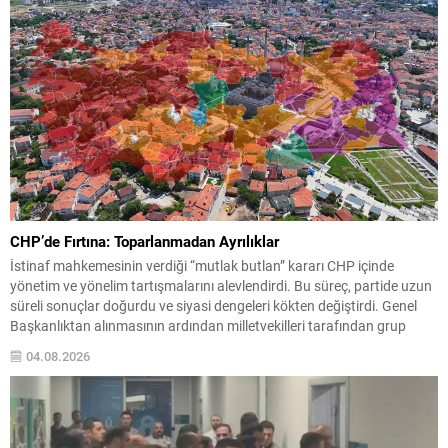
CHP’de Fırtına: Toparlanmadan Ayrılıklar
İstinaf mahkemesinin verdiği “mutlak butlan” kararı CHP içinde
yönetim ve yönelim tartışmalarını alevlendirdi. Bu süreç, partide uzun
süreli sonuçlar doğurdu ve siyasi dengeleri kökten değiştirdi. Genel
Başkanlıktan alınmasının ardından milletvekilleri tarafından grup
başkanı seçilen Özgür Özel, olağanüstü kurultay taleplerinin
04.08.2026
karşılanmaması üzerine partisinden istifa etti ve 90 milletvekiliyle
birlikte Yeni Parti’yi...