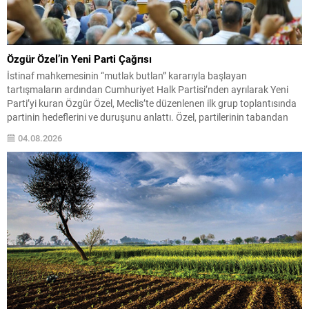
Özgür Özel’in Yeni Parti Çağrısı
İstinaf mahkemesinin “mutlak butlan” kararıyla başlayan
tartışmaların ardından Cumhuriyet Halk Partisi’nden ayrılarak Yeni
Parti’yi kuran Özgür Özel, Meclis’te düzenlenen ilk grup toplantısında
partinin hedeflerini ve duruşunu anlattı. Özel, partilerinin tabandan
doğduğunu, kuruluşunda milletin belirleyici rol oynadığını ve bunun
04.08.2026
gereği olarak hesap verebilirlik ilkesinin merkezde olduğunu vurguladı.
Yeni Parti’nin amaçlarının iktidara...