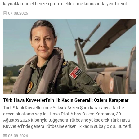
kaynaklardan et benzeri protein elde etme konusunda yeni bir yol
açıyor. Araştırmada, domuz miyoglobin genleri marul ve tütün
07.08.2026
kloroplastlarına aktarılırken bitkilere herhangi bir fotosentez
bozukluğu yaşatılmadı; genetik değişiklikli...
Türk Hava Kuvvetleri’nin İlk Kadın Generali: Özlem Karapınar
Türk Silahlı Kuvvetleri’nde Yüksek Askeri Şura kararlarıyla tarihe
geçen bir atama yapıldı. Hava Pilot Albay Özlem Karapınar, 30
Ağustos 2026 itibarıyla tuğgeneral rütbesine yükselerek Türk Hava
Kuvvetleri’nde general rütbesine erişen ilk kadın subay oldu. Bu terfi,
kadınların askeri komuta kademelerindeki temsiliyetinin güçlenmesi
06.08.2026
açısından önemli bir işaret niteliği taşıyor. YAŞ toplantısında...