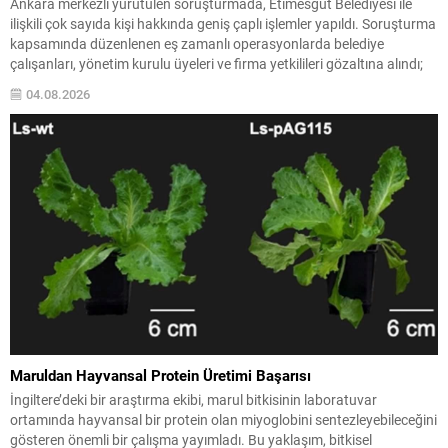
Ankara merkezli yürütülen soruşturmada, Etimesgut Belediyesi ile
ilişkili çok sayıda kişi hakkında geniş çaplı işlemler yapıldı. Soruşturma
kapsamında düzenlenen eş zamanlı operasyonlarda belediye
çalışanları, yönetim kurulu üyeleri ve firma yetkilileri gözaltına alındı;
bazı adres ve iş yerlerinde arama-el koyma işlemleri gerçekleştirildi.
04.08.2026
İçişleri Bakanlığı, tutuklanan belediye başkanı hakkında geçici
görevden uzaklaştırma...
Maruldan Hayvansal Protein Üretimi Başarısı
İngiltere’deki bir araştırma ekibi, marul bitkisinin laboratuvar
ortamında hayvansal bir protein olan miyoglobini sentezleyebileceğini
gösteren önemli bir çalışma yayımladı. Bu yaklaşım, bitkisel