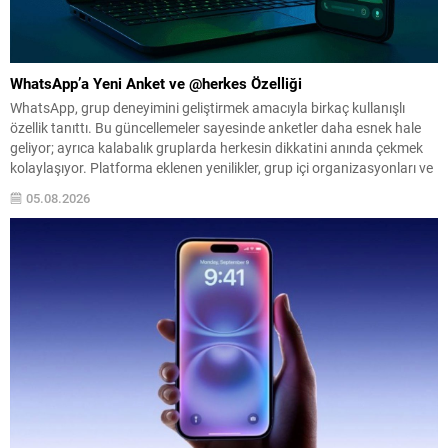
WhatsApp’a Yeni Anket ve @herkes Özelliği
WhatsApp, grup deneyimini geliştirmek amacıyla birkaç kullanışlı
özellik tanıttı. Bu güncellemeler sayesinde anketler daha esnek hale
geliyor; ayrıca kalabalık gruplarda herkesin dikkatini anında çekmek
kolaylaşıyor. Platforma eklenen yenilikler, grup içi organizasyonları ve
duyuruları yönetmeyi daha pratik bir hâle getiriyor. Aşağıda öne çıkan
05.08.2026
değişiklikler ve kullanım notları özetlenmiştir. Anketlerde esneklik ve...