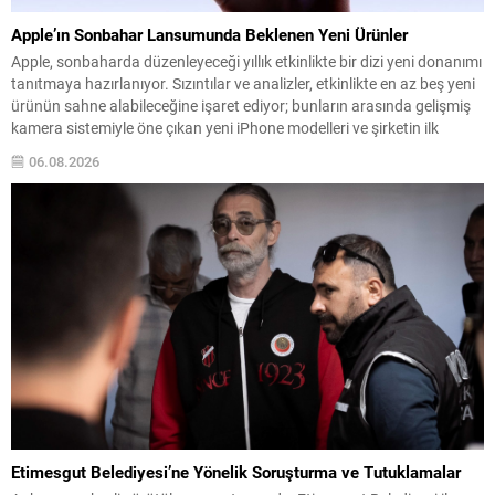
Apple’ın Sonbahar Lansumunda Beklenen Yeni Ürünler
Apple, sonbaharda düzenleyeceği yıllık etkinlikte bir dizi yeni donanımı
tanıtmaya hazırlanıyor. Sızıntılar ve analizler, etkinlikte en az beş yeni
ürünün sahne alabileceğine işaret ediyor; bunların arasında gelişmiş
kamera sistemiyle öne çıkan yeni iPhone modelleri ve şirketin ilk
katlanabilir telefonu öne çıkıyor. Pro serisi iPhone’ların teknik
06.08.2026
iyileştirmeleri, daha büyük piller ve...
Etimesgut Belediyesi’ne Yönelik Soruşturma ve Tutuklamalar