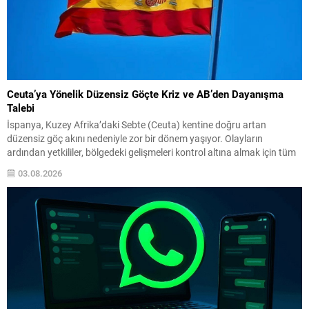
Ceuta’ya Yönelik Düzensiz Göçte Kriz ve AB’den Dayanışma
Talebi
İspanya, Kuzey Afrika’daki Sebte (Ceuta) kentine doğru artan
düzensiz göç akını nedeniyle zor bir dönem yaşıyor. Olayların
ardından yetkililer, bölgedeki gelişmeleri kontrol altına almak için tüm
imkanları seferber ettiklerini bildirdi. İçişleri Bakanı Albares, konuyla
03.08.2026
ilgili değerlendirmesinde, yarın yapılacak toplantıda Avrupa Birliği
ülkelerinden dayanışma isteyeceklerini belirtti. Albares, ayrıca krizin
başında Fas...