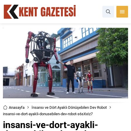
Anasayfa
İnsansı ve Dört Ayaklı Dönüşebilen Dev Robot
insansi-ve-dort-ayakli-donusebilen-dev-robot-s6sXxIz7
insansi-ve-dort-ayakli-