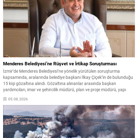
Menderes Belediyesi’ne Rüşvet ve İrtikap Soruşturması
İzmir’de Menderes Belediyesi’ne yönelik yürütülen soruşturma
kapsamında, aralarında belediye başkanı İlkay Çiçek’in de bulunduğu
15 kişi gözaltına alındı. Gözaltına alınanlar arasında başkan
yardımcıları, imar ve şehircilik müdürü, plan ve proje müdürü, yapı
kontrol müdürü ile bazı meclis üyeleri ve belediye personeli yer alıyor.
05.08.2026
Soruşturma iddialarına göre belediyede, yapı kullanım izni...