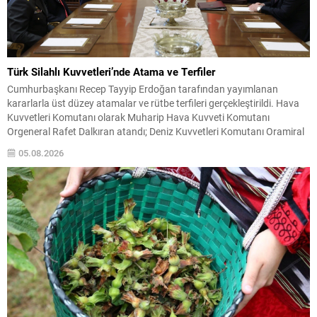
Türk Silahlı Kuvvetleri’nde Atama ve Terfiler
Cumhurbaşkanı Recep Tayyip Erdoğan tarafından yayımlanan
kararlarla üst düzey atamalar ve rütbe terfileri gerçekleştirildi. Hava
Kuvvetleri Komutanı olarak Muharip Hava Kuvveti Komutanı
Orgeneral Rafet Dalkıran atandı; Deniz Kuvvetleri Komutanı Oramiral
Ercüment Tatlıoğlu’nun görev süresi ise 30 Ağustos itibarıyla bir yıl
05.08.2026
daha uzatıldı. Aynı kararnameyle 30 Ağustos tarihinden geçerli olmak
üzere...