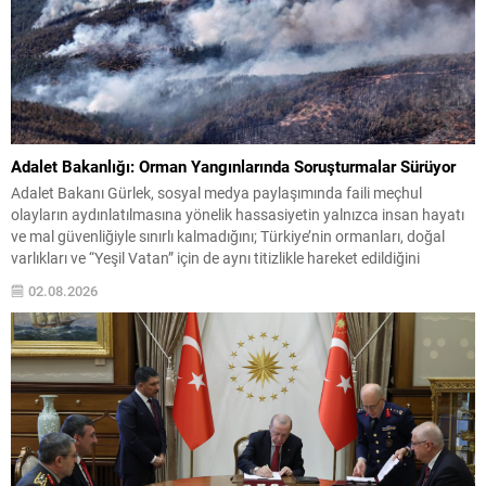
Adalet Bakanlığı: Orman Yangınlarında Soruşturmalar Sürüyor
Adalet Bakanı Gürlek, sosyal medya paylaşımında faili meçhul
olayların aydınlatılmasına yönelik hassasiyetin yalnızca insan hayatı
ve mal güvenliğiyle sınırlı kalmadığını; Türkiye’nin ormanları, doğal
varlıkları ve “Yeşil Vatan” için de aynı titizlikle hareket edildiğini
vurguladı. Bakanlık bünyesinde kurulan Doğal Afet ve Kazalar Daire
02.08.2026
Başkanlığı ile yürütülen çalışmaların, orman yangınlarına ilişkin adli...