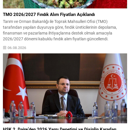
TMO 2026/2027 Fındık Alım Fiyatları Açıklandı
Tarım ve Orman Bakanlığı ile Toprak Mahsulleri Ofisi (TMO)
tarafından yapılan duyuruya göre, fındık üreticilerinin depolama,
finansman ve pazarlama ihtiyaçlarına destek olmak amacıyla
2026/2027 dönemi kabuklu fındık alım fiyatları güncellendi.
Fiyatlandırma sağlam iç fındık esasına göre belirlendi ve üreticilere
06.08.2026
ilan edilen tutarlar üzerinden alım yapılacak. TMO, alım sürecine ilişkin
tüm...
HSK 2. Daire’den 2026 Yargı Denetimi ve Disiplin Kararları