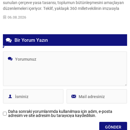
sunulan çerçeve yasa tasarısı, toplumun bütünleşmesini amaçlayan
düzenlemeleri içeriyor. Teklif, yaklaşık 360 milletvekilinin imzasıyla
teslim edildi ve İletişim Başkanı Burhanettin Duran tarafından
06.08.2026
kamuoyuna duyuruldu. Meclise Sunulan Teklifin Önemi Burhanettin
Duran, teklifin Millî Dayanışma ve Toplumsal...
Bir Yorum Yazın
Daha sonraki yorumlarımda kullanılması için adım, e-posta
adresim ve site adresim bu tarayıcıya kaydedilsin.