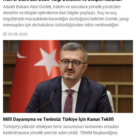
Adalet Bakanı Akın Gürlek, hakim ve savcılara yönelik yürütülen
denetim ve disiplin işlemlerine dair bilgiler paylaştı. Suç ve suç
örgütleriyle mücadelede kararlılığın sürdüğünü belirten Gürlek, yargı
mensupları için de hukukun üstünlüğünden ödün verilmediğini
vurguladı. Gürlek, adaletin gereğini yerine getirirken makam, unvan
03.08.2026
veya nüfuz ayrımı yapılmadığını ifade etti; bu yaklaşımın yargı...
Millî Dayanışma ve Terörsüz Türkiye İçin Kanun Teklifi
Türkiye’yi yıllardır etkileyen terör sorununun tamamen ortadan
kaldırılmasına yönelik yeni bir adım atıldı. TBMM Başkanlığına