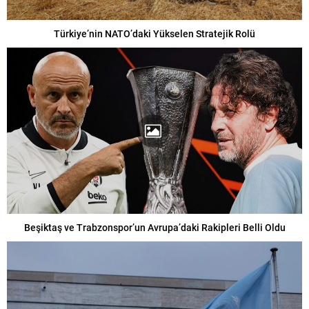
Türkiye’nin NATO’daki Yükselen Stratejik Rolü
Beşiktaş ve Trabzonspor’un Avrupa’daki Rakipleri Belli Oldu