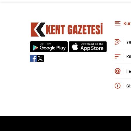
Kur
Ya
Kü
İl
Gi