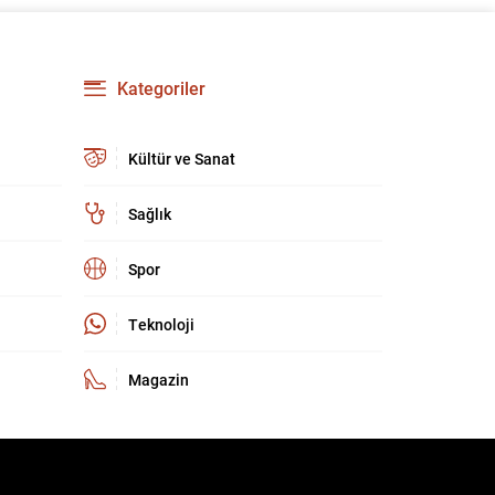
kritik bir buluşma olarak kayda geçti. Zirve,
yalnızca ev sahipliği organizasyonunun
ötesinde, Türkiye’nin stratejik iletişim ve
diplomatik etkinliğini uluslararası arenada
Kategoriler
pekiştirdi. Uluslararası güvenlik ortamı eş
zamanlı ve çok boyutlu tehditlerle...
Kültür ve Sanat
Sağlık
Spor
Teknoloji
Magazin