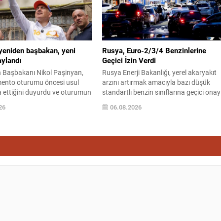
le birliklerin hareket
silah sınırlaması...
ınırlandırıldı;...
yeniden başbakan, yeni
Rusya, Euro-2/3/4 Benzinlerine
aylandı
Geçici İzin Verdi
 Başbakanı Nikol Paşinyan,
Rusya Enerji Bakanlığı, yerel akaryakıt
mento oturumu öncesi usul
arzını artırmak amacıyla bazı düşük
fa ettiğini duyurdu ve oturumun
standartlı benzin sınıflarına geçici onay
ekrar başbakanlık görevine
verdi. Karar, üretim, ithalat ve satışa
26
06.08.2026
umhurbaşkanı Vahagn
yönelik uygulanacak sınırlamaları 1
 da Paşinyan’ın sunduğu
Temmuz 2027’ye kadar kaldırıyor.
nayladı. Yeni dönemde birçok
Açıklamada bu düzenlemenin kalıcı bir
lerini korurken, Yüksek
çevre politikası değişikliği anlamına
anayi Bakanlığı’nda değişiklik
gelmediği vurgulanıyor; kararın geçici
hitar Hayrapetyan’ın yerine
olduğu ve uzun vadeli çevre hedeflerin
osyan atandı. Dışişleri Bakanı
sapma amaçlanmadığı...
oyan,...