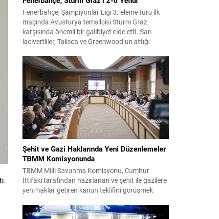
Fenerbahçe, Şampiyonlar Ligi 3. eleme turu ilk
maçında Avusturya temsilcisi Sturm Graz
karşısında önemli bir galibiyet elde etti. Sarı-
lacivertliler, Talisca ve Greenwood’un attığı
gollerle sahadan 2-0 üstün ayrıldı ve rövanş
öncesi avantaj sağladı. Karşılaşma sonrası
takım yönetimi mücadeleyi değerlendirdi ve
gelecek planlarına dair bilgi verdi. Futboldan
sorumlu yönetici Cihan Kamer,...
Şehit ve Gazi Haklarında Yeni Düzenlemeler
TBMM Komisyonunda
TBMM Milli Savunma Komisyonu, Cumhur
ı.
İttifakı tarafından hazırlanan ve şehit ile gazilere
yeni haklar getiren kanun teklifini görüşmek
üzere toplandı. Görüşmelerin sonunda teklif
komisyonda kabul edildi ve bir dizi düzenleme