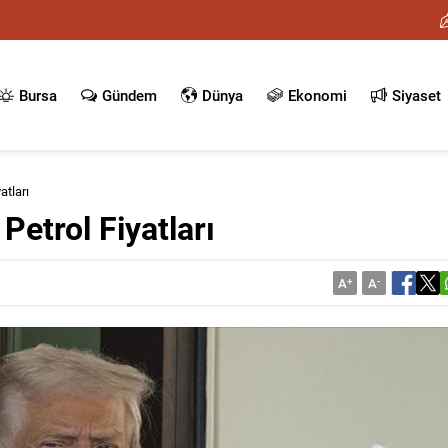
Bursa
Gündem
Dünya
Ekonomi
Siyaset
atları
etrol Fiyatları
A
+
A
-