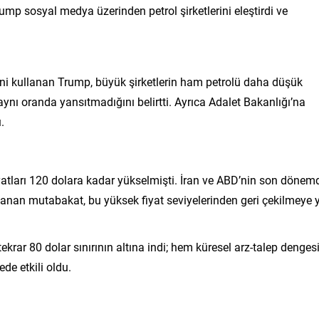
p sosyal medya üzerinden petrol şirketlerini eleştirdi ve
ini kullanan Trump, büyük şirketlerin ham petrolü daha düşük
nı oranda yansıtmadığını belirtti. Ayrıca Adalet Bakanlığı’na
.
atları 120 dolara kadar yükselmişti. İran ve ABD’nin son dönem
lanan mutabakat, bu yüksek fiyat seviyelerinden geri çekilmeye 
r tekrar 80 dolar sınırının altına indi; hem küresel arz-talep denges
de etkili oldu.