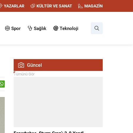
YAZARLAR
KÜLTÜR VE SANAT
MAGAZİN
Spor
Sağlık
Teknoloji
Güncel
Tümünü Gör
Fenerbahçe, Sturm Graz’ı 2-0 Yendi