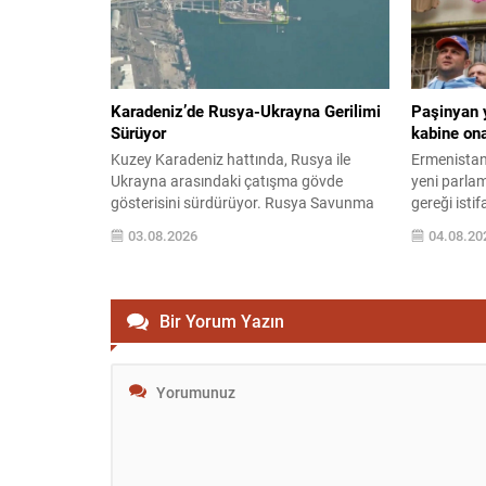
Komutanı Orgeneral Alexus
düzenleme i
Grynkewich’in Pentagon’a ilettiği uyarıda,
serbestliği s
mevcut muhrip...
Karadeniz’de Rusya-Ukrayna Gerilimi
Paşinyan 
Sürüyor
kabine on
Kuzey Karadeniz hattında, Rusya ile
Ermenistan
Ukrayna arasındaki çatışma gövde
yeni parla
gösterisini sürdürüyor. Rusya Savunma
gereği isti
Bakanlığı tarafından yapılan açıklamada,
ardından t
03.08.2026
04.08.20
ordunun bölgedeki operasyonlarına dair
atandı. C
bilgiler paylaşıldı. Bakanlığın bildirimine
Haçaturyan
göre, Ukrayna’ya ait askeri yük taşıyan
kabineyi o
dört gemi hedef alındı ve vuruldu.
bakan görev
Bir Yorum Yazın
Operasyonlarda insansız hava
Teknoloji S
araçlarının (İHA) aktif olarak kullanıldığı
yapıldı: Mk
vurgulandı. Ulaşım Altyapısına Yönelik
Davit Tadev
Vurgu...
Ararat Mirz