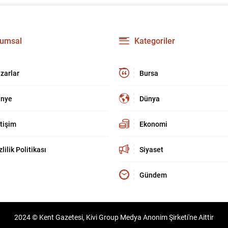
umsal
Kategoriler
zarlar
Bursa
nye
Dünya
etişim
Ekonomi
zlilik Politikası
Siyaset
Gündem
2024 © Kent Gazetesi, Kivi Group Medya Anonim Şirketi'ne Aittir