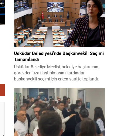
teklifin 12 maddelik düzenlemeleri kamuoyuyla
paylaşıldı. Hazırlanan düzenleme, örgütün fiili
varlığını sona erdirdiğinin ve tüm silah ile
mühimmatını teslim ettiğinin güvenlik
kurumlarınca tespiti...
Üsküdar Belediyesi’nde Başkanvekili Seçimi
Tamamlandı
Üsküdar Belediye Meclisi, belediye başkanının
görevden uzaklaştırılmasının ardından
başkanvekili seçimi için erken saatte toplandı.
Soruşturma nedeniyle yerine vekil seçilmesi
gereken süreç yoğun tartışmalar ve itirazlarla
ilerledi. CHP, Sibel Tan Çetinkaya’yı; Cumhur
den
İttifakı ise Dündar Ziya Gültekin’i aday gösterdi.
Seçimin ilk iki turunda sonuçlar değişmeyince
üçüncü tura ve ardından salt çoğunluk...