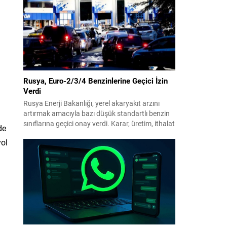
benimsendi. Teklif kapsamında, vazife
malullerinden hayatını kaybedenlerin anne ve
babalarına bağlanacak aylık tutarının, net asgari
ücretin altında olmayacağı hükme bağlanıyor....
Rusya, Euro-2/3/4 Benzinlerine Geçici İzin
Verdi
Rusya Enerji Bakanlığı, yerel akaryakıt arzını
artırmak amacıyla bazı düşük standartlı benzin
sınıflarına geçici onay verdi. Karar, üretim, ithalat
de
ve satışa yönelik uygulanacak sınırlamaları 1
yol
Temmuz 2027’ye kadar kaldırıyor. Açıklamada
bu düzenlemenin kalıcı bir çevre politikası
değişikliği anlamına gelmediği vurgulanıyor;
kararın geçici olduğu ve uzun vadeli çevre
i
hedeflerinden sapma amaçlanmadığı...