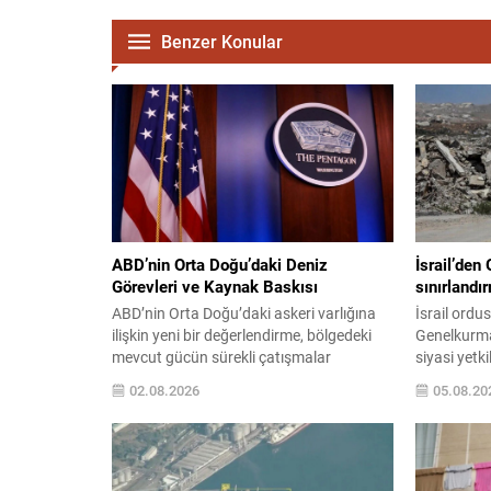
Benzer Konular
ABD’nin Orta Doğu’daki Deniz
İsrail’den 
Görevleri ve Kaynak Baskısı
sınırlandı
ABD’nin Orta Doğu’daki askeri varlığına
İsrail ordus
ilişkin yeni bir değerlendirme, bölgedeki
Genelkurma
mevcut gücün sürekli çatışmalar
siyasi yetk
karşısında sınırları zorladığını gösteriyor.
Şeridi’nde k
02.08.2026
05.08.20
Özellikle son aylarda İsrail ile İran
hedefli ope
arasındaki gerginliklerin artması,
ileri sürül
Washington’un deniz ve hava savunma
tehlike” dur
kaynakları üzerinde belirgin bir baskı
müdahale ed
oluşturdu. ABD Avrupa Kuvvetleri
Ahronot’un