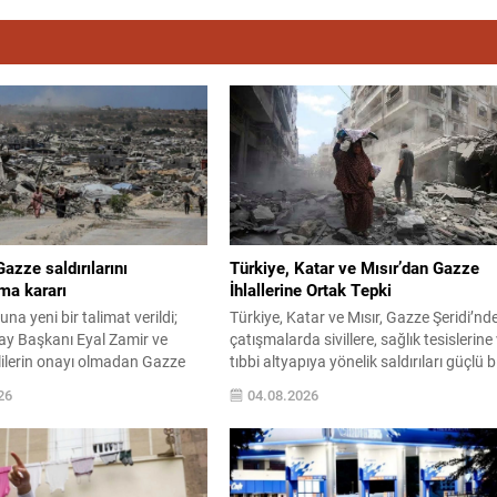
Gazze saldırılarını
Türkiye, Katar ve Mısır’dan Gazze
rma kararı
İhlallerine Ortak Tepki
una yeni bir talimat verildi;
Türkiye, Katar ve Mısır, Gazze Şeridi’nd
y Başkanı Eyal Zamir ve
çatışmalarda sivillere, sağlık tesislerine
ililerin onayı olmadan Gazze
tıbbi altyapıya yönelik saldırıları güçlü b
asıtlı ‘suikast’ veya nokta
şekilde kınadı. Aralarında kadınlar ve
26
04.08.2026
rasyonlara izin verilmeyeceği
çocukların da bulunduğu sivil kayıpları
dü. Ancak kaynaklar, “anlık
artmasının, uluslararası hukuk ve insan
umlarında birliklerin daha hızlı
hukuka açık bir aykırılık teşkil ettiğini
ebileceğini belirtiyor. Yedioth
vurguladılar. Arabulucu ülkeler, Hamas
 haberine göre, söz konusu
diğer Filistinli grupların yol haritasındak