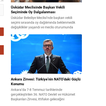
Üsküdar Meclisinde Başkan Vekili
Seçiminde Oy Dalgalanması
Üsküdar Belediye Meclisi’nde başkan vekili
seçimi sırasında oy dağılımında beklenmedik
değişiklikler yaşandı ve meclis oturumunda
gergin anlar oluştu. Soruşturma kapsamında
görevden uzaklaştırılan Sinem Dedetaş’ın yerine
seçilecek isim için yapılan oylamalarda parti içi
dengeler gündemin merkezine oturdu. CHP’nin
adayı Sibel Tan Çetinkaya ile AK Parti’nin adayı
Dündar Ziya Gültekin arasında geçen...
Ankara Zirvesi: Türkiye’nin NATO’daki Güçlü
Konumu
Ankara’da 7-8 Temmuz tarihlerinde
gerçekleştirilen 36. NATO Devlet ve Hükümet
Başkanları Zirvesi, ittifakın geleceğini
şekillendiren ve Türkiye’nin rolünü görünür kılan