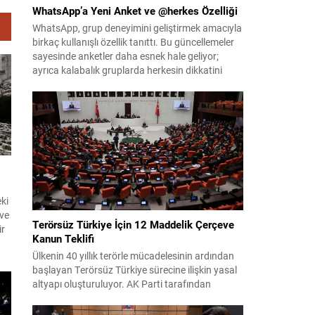
WhatsApp’a Yeni Anket ve @herkes Özelliği
WhatsApp, grup deneyimini geliştirmek amacıyla
birkaç kullanışlı özellik tanıttı. Bu güncellemeler
sayesinde anketler daha esnek hale geliyor;
ayrıca kalabalık gruplarda herkesin dikkatini
anında çekmek kolaylaşıyor. Platforma eklenen
yenilikler, grup içi organizasyonları ve duyuruları
yönetmeyi daha pratik bir hâle getiriyor. Aşağıda
öne çıkan değişiklikler ve kullanım notları
özetlenmiştir. Anketlerde esneklik ve...
eki
 ve
Terörsüz Türkiye İçin 12 Maddelik Çerçeve
ir
Kanun Teklifi
Ülkenin 40 yıllık terörle mücadelesinin ardından
n
başlayan Terörsüz Türkiye sürecine ilişkin yasal
cıl
altyapı oluşturuluyor. AK Parti tarafından
hazırlanan çerçeve yasa teklifi, TBMM
 ve
Başkanlığı’na sunulmak üzere hazırlandı ve
i