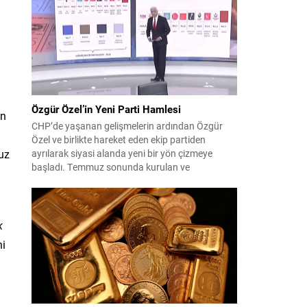
çıktısı, üç ülkenin imza attığı Mekke Ortak
Savunma Anlaşması oldu. Anlaşma; ortak
güvenlik yaklaşımıyla bölgesel barış, istikrar...
Özgür Özel’in Yeni Parti Hamlesi
on
CHP’de yaşanan gelişmelerin ardından Özgür
Özel ve birlikte hareket eden ekip partiden
ruz
ayrılarak siyasi alanda yeni bir yön çizmeye
başladı. Temmuz sonunda kurulan ve
kamuoyunda “Yeni Parti” olarak anılan oluşum,
kısa sürede muhalif medyanın gündemine girdi.
Kuruluşun hemen ardından bazı anket sonuçları
kamuoyuna yansıyınca, partinin tabanda karşılık
k
bulduğu iddiaları gündemi...
ni