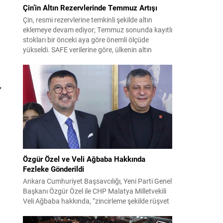
Çin’in Altın Rezervlerinde Temmuz Artışı
Çin, resmi rezervlerine temkinli şekilde altın
eklemeye devam ediyor; Temmuz sonunda kayıtlı
stokları bir önceki aya göre önemli ölçüde
yükseldi. SAFE verilerine göre, ülkenin altın
rezervleri Temmuz’da 640 bin ons artış
göstererek 76.080.000 ons seviyesine ulaştı. Bu
artış, Çin’in aylık alımlarında yıl içinde dikkat
”
çeken bir yükselişi temsil ediyor. Temmuz...
Özgür Özel ve Veli Ağbaba Hakkında
Fezleke Gönderildi
Ankara Cumhuriyet Başsavcılığı, Yeni Parti Genel
Başkanı Özgür Özel ile CHP Malatya Milletvekili
Veli Ağbaba hakkında, “zincirleme şekilde rüşvet
almak” suçlamasıyla düzenlenen fezlekeleri
Adalet Bakanlığı’na sevk etti. Fezlekeler, 31 Mart