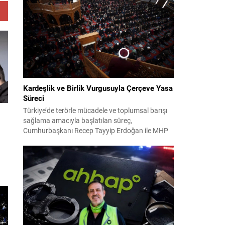
2024 yerel seçimleri ve 4-5 Kasım 2023’teki CHP
38. Olağan Kurultayı sürecine ilişkin iddiaları
kapsıyor. Daha önce Antalya ve İstanbul...
Kardeşlik ve Birlik Vurgusuyla Çerçeve Yasa
Süreci
Türkiye’de terörle mücadele ve toplumsal barışı
sağlama amacıyla başlatılan süreç,
Cumhurbaşkanı Recep Tayyip Erdoğan ile MHP
Lideri Devlet Bahçeli’nin ortak girişimleriyle yeni
bir döneme girdi. Yaklaşık iki yıldır devam eden
çalışmaların ardından şimdi sürecin yasal zemini,
12 maddelik bir çerçeve yasa ile şekillendiriliyor.
Bugün komisyonda görüşülecek olan bu yasa
ndı
taslağı,...