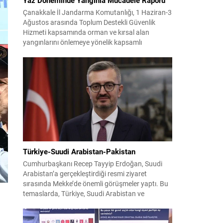
Çanakkale İl Jandarma Komutanlığı, 1 Haziran-3
Ağustos arasında Toplum Destekli Güvenlik
Hizmeti kapsamında orman ve kırsal alan
yangınlarını önlemeye yönelik kapsamlı
bilgilendirme çalışmaları yürüttü. On iki ilçede
görev yapan 178 tim ve 742 personel, sahada
aktif olarak halkı bilinçlendirdi ve denetim
faaliyetleri gerçekleştirdi. Faaliyetler esnasında
bin 315 biçerdöver ve balya...
Türkiye-Suudi Arabistan-Pakistan
Cumhurbaşkanı Recep Tayyip Erdoğan, Suudi
Arabistan’a gerçekleştirdiği resmi ziyaret
sırasında Mekke’de önemli görüşmeler yaptı. Bu
temaslarda, Türkiye, Suudi Arabistan ve
Pakistan arasında savunma alanında yeni bir iş
birliği çerçevesi oluşturuldu. Ziyaretin en somut