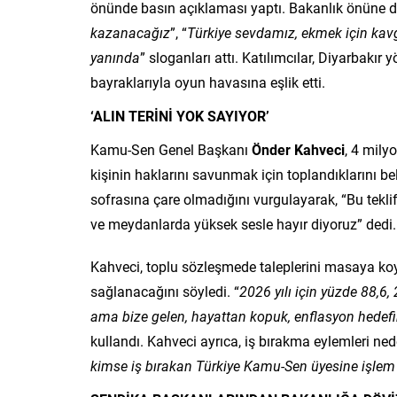
önünde basın açıklaması yaptı. Bakanlık önüne dü
kazanacağız
”, “
Türkiye sevdamız, ekmek için ka
yanında
” sloganları attı. Katılımcılar, Diyarbakır 
bayraklarıyla oyun havasına eşlik etti.
‘ALIN TERİNİ YOK SAYIYOR’
Kamu-Sen Genel Başkanı
Önder Kahveci
, 4 mily
kişinin haklarını savunmak için toplandıklarını be
sofrasına çare olmadığını vurgulayarak, “Bu teklif,
ve meydanlarda yüksek sesle hayır diyoruz” dedi.
Kahveci, toplu sözleşmede taleplerini masaya ko
sağlanacağını söyledi. “
2026 yılı için yüzde 88,6
ama bize gelen, hayattan kopuk, enflasyon hedefi
kullandı. Kahveci ayrıca, iş bırakma eylemleri ne
kimse iş bırakan Türkiye Kamu-Sen üyesine işlem 