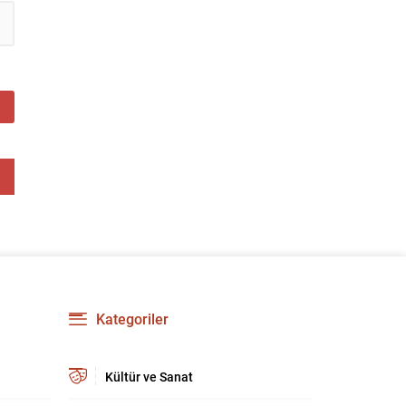
güçlendirmeyi amaçlıyor. AK Parti Genel
Başkanvekili Efkan Ala, teklifin 360’a yakın
milletvekilinin imzasıyla TBMM Başkanlığı’na
verildiğini belirterek, hem siyasi hem de
toplumsal düzeyde önemli bir destek
bulunduğunu...
Kategoriler
Kültür ve Sanat