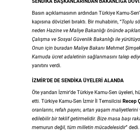
SENDİKA BAŞKANLARINDAN BAKANLIĞA DÖVİZ
Basın açıklamasının ardından Türkiye Kamu-Sen’e
kapısına dövizleri bıraktı. Bir muhabirin, “
Toplu sö
neden Hazine ve Maliye Bakanlığı önünde açıkla
Çalışma ve Sosyal Güvenlik Bakanlığı ile yürütüy
Onun için buradan Maliye Bakanı Mehmet Şimşek’e ç
Kamuda ücret adaletinin sağlanmasını talep ediyo
yanıtını verdi.
İZMİR’DE DE SENDİKA ÜYELERİ ALANDA
Öte yandan İzmir’de Türkiye Kamu-Sen üyeleri, h
etti. Türkiye Kamu-Sen İzmir İl Temsilcisi
Recep 
oranlarını, refah payını, artan yaşam maliyetlerini
edilebilir bir teklif getirmelidir. Bize masa başı r
memurun değil, tüm milletin mücadelesidir
” dedi.