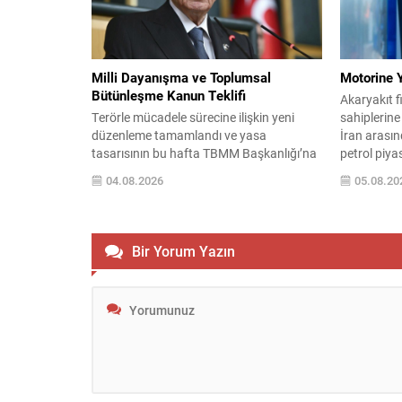
görüşmeler
bedelinin 30
Milli Dayanışma ve Toplumsal
Motorine Y
Bütünleşme Kanun Teklifi
Akaryakıt f
Terörle mücadele sürecine ilişkin yeni
sahiplerine
düzenleme tamamlandı ve yasa
İran arasın
tasarısının bu hafta TBMM Başkanlığı’na
petrol piyas
sunulması bekleniyor. Teklif, geniş bir
motorin üze
04.08.2026
05.08.20
mutabakatla hazırlanırken AK Parti ve
beklentisin
MHP grupları ile bazı diğer partilerde imza
liralık düş
süreci başladı. Çerçeve yasa, “Milli
itibaren mot
Dayanışma ve Toplumsal Bütünleşmenin
indirim da
Bir Yorum Yazın
Güçlendirilmesi” başlığıyla hazırlandı.
Yetkililer,
MHP’de ilk imzayı Genel Başkan Devlet
resmi...
Bahçeli...