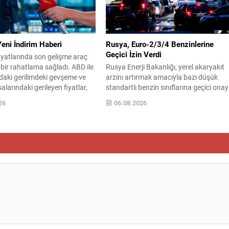
in sürdüğü, bonservis
42’sinin belediye personeli, 13’ünün ise
...
firma yetkilisi olduğu bildirildi. Gözaltın
alınanlar arasında Etimesgut Belediye
Başkanı...
eni İndirim Haberi
Rusya, Euro-2/3/4 Benzinlerine
Geçici İzin Verdi
iyatlarında son gelişme araç
 bir rahatlama sağladı. ABD ile
Rusya Enerji Bakanlığı, yerel akaryakıt
daki gerilimdeki gevşeme ve
arzını artırmak amacıyla bazı düşük
alarındaki gerileyen fiyatlar,
standartlı benzin sınıflarına geçici onay
rinde art arda indirim
verdi. Karar, üretim, ithalat ve satışa
26
06.08.2026
i gündeme getirdi. Dünkü 1,05
yönelik uygulanacak sınırlamaları 1
üşün ardından gece yarısından
Temmuz 2027’ye kadar kaldırıyor.
orinin litre fiyatında yeni bir
Açıklamada bu düzenlemenin kalıcı bir
ha uygulanması bekleniyor.
çevre politikası değişikliği anlamına
 pompaya yansıma kararını
gelmediği vurgulanıyor; kararın geçici
olduğu ve uzun vadeli çevre hedeflerin
sapma amaçlanmadığı...