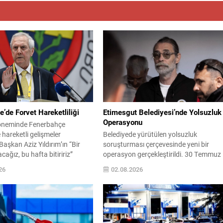
’de Forvet Hareketliliği
Etimesgut Belediyesi’nde Yolsuzluk
Operasyonu
öneminde Fenerbahçe
hareketli gelişmeler
Belediyede yürütülen yolsuzluk
Başkan Aziz Yıldırım’ın “Bir
soruşturması çerçevesinde yeni bir
cağız, bu hafta bitiririz”
operasyon gerçekleştirildi. 30 Temmuz
ardından kulübün golcü
sabahı düzenlenen operasyonda,
26
02.08.2026
e ilgili yeni isimler gündeme
aralarında belediye başkanının da
h gazetesinin aktardığı bilgiye
bulunduğu çok sayıda kişi gözaltına alı
 Yıldırım’ın işaret ettiği
ve soruşturma ayrıntıları kamuoyuna
biri Serhou Guirassy. Gineli
yansımaya başladı. Soruşturma
 Borussia Dortmund ile
kapsamında toplam 55 şüpheliden