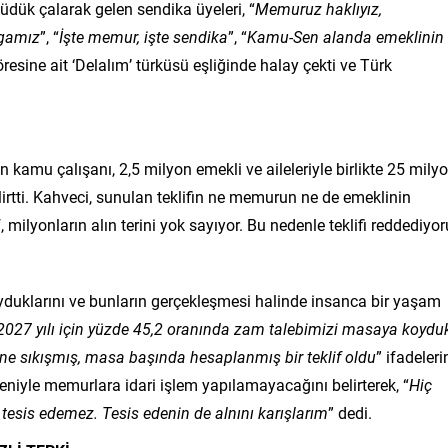
dük çalarak gelen sendika üyeleri, “
Memuruz haklıyız,
vgamız
”, “
İşte memur, işte sendika
”, “
Kamu-Sen alanda emeklinin
yöresine ait ‘Delalım’ türküsü eşliğinde halay çekti ve Türk
on kamu çalışanı, 2,5 milyon emekli ve aileleriyle birlikte 25 mily
lirtti. Kahveci, sunulan teklifin ne memurun ne de emeklinin
 milyonların alın terini yok sayıyor. Bu nedenle teklifi reddediyo
yduklarını ve bunların gerçekleşmesi halinde insanca bir yaşam
, 2027 yılı için yüzde 45,2 oranında zam talebimizi masaya koydu
ne sıkışmış, masa başında hesaplanmış bir teklif oldu
” ifadeleri
deniyle memurlara idari işlem yapılamayacağını belirterek, “
Hiç
tesis edemez. Tesis edenin de alnını karışlarım
” dedi.