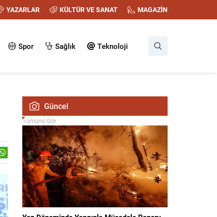
YAZARLAR
KÜLTÜR VE SANAT
MAGAZİN
Spor
Sağlık
Teknoloji
Güncel
Tümünü Gör
Yaz Döneminde Yangınla Mücadele Raporu