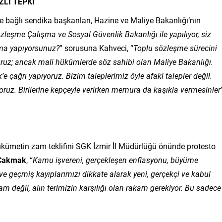
Lİ TEPKİ
 bağlı sendika başkanları, Hazine ve Maliye Bakanlığı’nın
zleşme Çalışma ve Sosyal Güvenlik Bakanlığı ile yapılıyor, siz
ma yapıyorsunuz?
” sorusuna Kahveci, “
Toplu sözleşme sürecini
oruz; ancak mali hükümlerde söz sahibi olan Maliye Bakanlığı.
ağrı yapıyoruz. Bizim taleplerimiz öyle afaki talepler değil.
ruz. Birilerine kepçeyle verirken memura da kaşıkla vermesinler
ükümetin zam teklifini SGK İzmir İl Müdürlüğü önünde protesto
Çakmak
, “
Kamu işvereni, gerçekleşen enflasyonu, büyüme
 ve geçmiş kayıplarımızı dikkate alarak yeni, gerçekçi ve kabul
akam değil, alın terimizin karşılığı olan rakam gerekiyor. Bu sadece