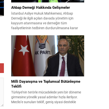
a
Ahbap Derneği Hakkında Gelişmeler
İstanbul Asliye Hukuk Mahkemesi, Ahbap
Derneği ile ilgili açılan davada yönetim için
kayyum atanmasına ve derneğin tüm
faaliyetlerinin tedbiren durdurulmasına karar
verdi. Daha önce mali denetim amaçlı kayyum
kararı verilmiş olup son adım doğrudan yönetime
ilişkin bir tedbir niteliği taşıyor. İstanbul Emniyet
Müdürlüğü Mali Suçlarla Mücadele Şube
Müdürlüğü ve İstanbul...
den
Milli Dayanışma ve Toplumsal Bütünleşme
Teklifi
Türkiye’nin terörle mücadelede yeni bir döneme
girmesine yönelik yasal adımlar hızla ilerliyor.
Meclis’e sunulan teklif, geniş siyasi destekle
birlikte toplumsal barış ve güvenliği