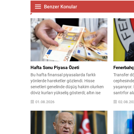
Benzer Konular
Hafta Sonu Piyasa Özeti
Fenerbahçe
Bu hafta finansal piyasalarda farklı
Transfer d
yönlerde hareketler gözlendi. Hisse
cephesinde 
senetleri genelinde düşüş hakim olurken
yaşanıyor. 
döviz kurları yükseliş gösterdi; altın ise
santrfor ala
sınırlı bir geri çekilme yaşadı. BIST 100
sözlerinin 
01.08.2026
02.08.20
endeksi haftayı önceki kapanışa göre
arayışlarıyl
değer kaybederek 13.458,10 puandan
geldi. Saba
tamamladı. Endeks hafta içinde en düşük
göre; Başkan
13.216,16, en yüksek 14.085,39 puanı
isimlerden 
gördü ve toplamda...
forvet için