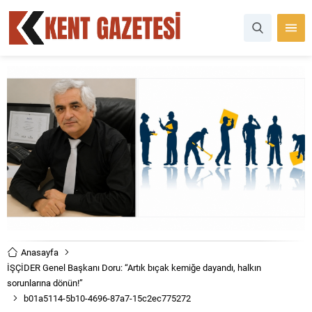
Anasayfa
İŞÇİDER Genel Başkanı Doru: “Artık bıçak kemiğe dayandı, halkın
sorunlarına dönün!”
b01a5114-5b10-4696-87a7-15c2ec775272