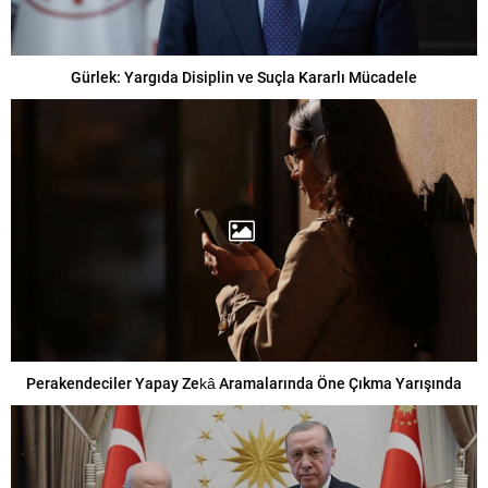
Gürlek: Yargıda Disiplin ve Suçla Kararlı Mücadele
Perakendeciler Yapay Zekâ Aramalarında Öne Çıkma Yarışında