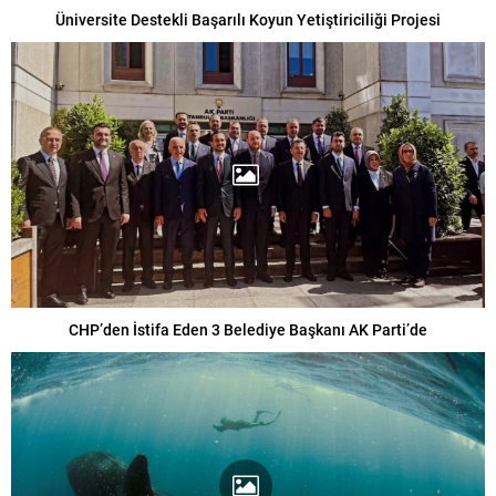
Üniversite Destekli Başarılı Koyun Yetiştiriciliği Projesi
CHP’den İstifa Eden 3 Belediye Başkanı AK Parti’de