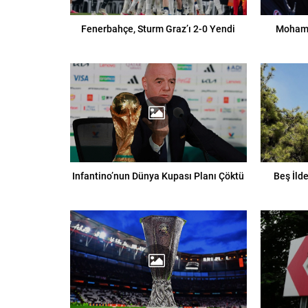
Fenerbahçe, Sturm Graz’ı 2-0 Yendi
Mohame
Infantino’nun Dünya Kupası Planı Çöktü
Beş İld