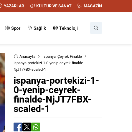
YAZARLAR
KÜLTÜR VE SANAT
MAGAZİN
Spor
Sağlık
Teknoloji
Anasayfa
İspanya, Çeyrek Finalde
ispanya-portekizi-1-0-yenip-ceyrek-finalde-
NjJT7FBX-scaled-1
ispanya-portekizi-1-
0-yenip-ceyrek-
finalde-NjJT7FBX-
scaled-1