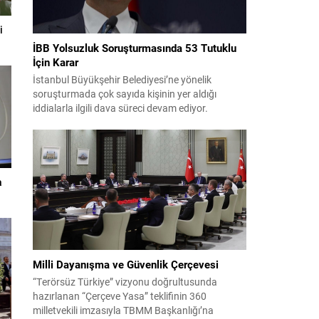
i
İBB Yolsuzluk Soruşturmasında 53 Tutuklu
İçin Karar
İstanbul Büyükşehir Belediyesi’ne yönelik
soruşturmada çok sayıda kişinin yer aldığı
iddialarla ilgili dava süreci devam ediyor.
Mahkeme, savcının görüşünü aldıktan sonra
sanıkların tutukluluk hallerini ayrı ayrı
değerlendirdi. İnceleme sonucunda, aralarında
Ekrem İmamoğlu’nun da bulunduğu 53 tutuklu
hakkında tutukluluk hallerinin sürdürülmesine
a
karar verildi. İddialar ve değerlendirilen talepler
Soruşturma kapsamında sanıklara yöneltilen...
Milli Dayanışma ve Güvenlik Çerçevesi
“Terörsüz Türkiye” vizyonu doğrultusunda
hazırlanan “Çerçeve Yasa” teklifinin 360
milletvekili imzasıyla TBMM Başkanlığı’na