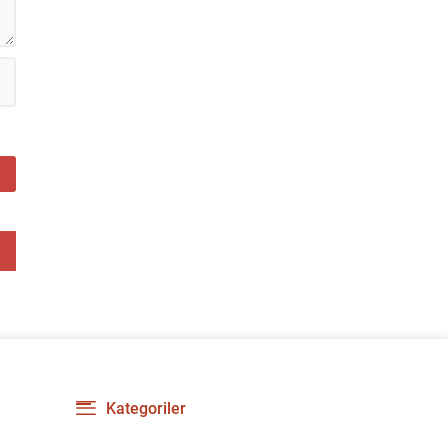
gerilimi artırdı. CHP’nin...
Kategoriler