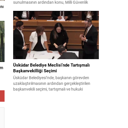
sunulmasının ardından konu, Milli Güvenlik
nı
Kurulu (MGK) toplantısında ele alınmıştır.
Toplantı sonrası yayımlanan sekiz maddelik
bildiri, ülke güvenliği ve bölgesel gelişmelere dair
değerlendirmeleri içermektedir. Yaklaşık 2 saat
15 dakika süren oturumun sonuç metninde;
terörle mücadele, bölgesel istikrar,...
Üsküdar Belediye Meclisi’nde Tartışmalı
am
Başkanvekilliği Seçimi
Üsküdar Belediyesi’nde, başkanın görevden
uzaklaştırılmasının ardından gerçekleştirilen
başkanvekili seçimi, tartışmalı ve hukuki
itirazlara konu olacak uygulamalarla gündeme
geldi. Yapılan oylamada usul ve gizlilikle ilgili
ciddi iddialar ortaya atıldı; bazı oyların geçersiz
sayılması ve meclis içindeki yönlendirmeler
kamuoyunda tepkilere yol açtı. Seçim sürecinde
yaşanan gelişmeler, parti grupları arasındaki